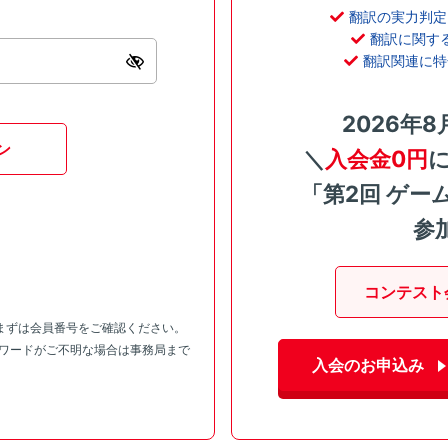
翻訳の実力判定
翻訳に関す
翻訳関連に特
2026年8
ン
＼
入会金0円
「第2回 ゲー
参
コンテスト
まずは会員番号をご確認ください。
スワードがご不明な場合は事務局まで
入会のお申込み