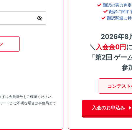
翻訳の実力判定
翻訳に関す
翻訳関連に特
2026年8
ン
＼
入会金0円
「第2回 ゲー
参
コンテスト
まずは会員番号をご確認ください。
スワードがご不明な場合は事務局まで
入会のお申込み