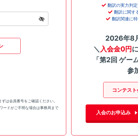
翻訳の実力判定
翻訳に関す
翻訳関連に特
2026年8
ン
＼
入会金0円
「第2回 ゲー
参
コンテスト
まずは会員番号をご確認ください。
スワードがご不明な場合は事務局まで
入会のお申込み