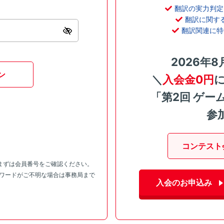
翻訳の実力判定
翻訳に関す
翻訳関連に特
2026年8
ン
＼
入会金0円
「第2回 ゲー
参
コンテスト
まずは会員番号をご確認ください。
スワードがご不明な場合は事務局まで
入会のお申込み