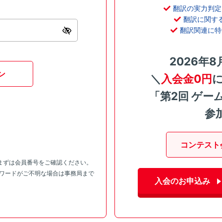
翻訳の実力判定
翻訳に関す
翻訳関連に特
2026年8
ン
＼
入会金0円
「第2回 ゲー
参
コンテスト
まずは会員番号をご確認ください。
スワードがご不明な場合は事務局まで
入会のお申込み