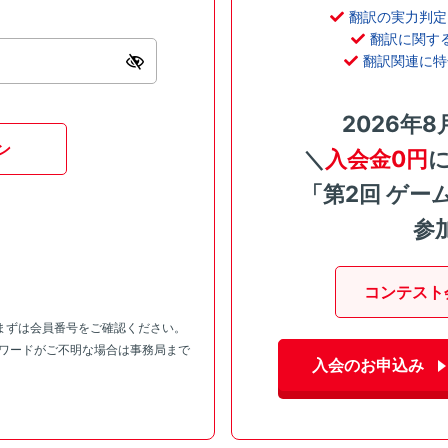
翻訳の実力判定
翻訳に関す
翻訳関連に特
2026年8
ン
＼
入会金0円
「第2回 ゲー
参
コンテスト
まずは会員番号をご確認ください。
スワードがご不明な場合は事務局まで
入会のお申込み