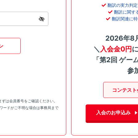
翻訳の実力判定
翻訳に関す
翻訳関連に特
2026年8
ン
＼
入会金0円
「第2回 ゲー
参
コンテスト
まずは会員番号をご確認ください。
スワードがご不明な場合は事務局まで
入会のお申込み