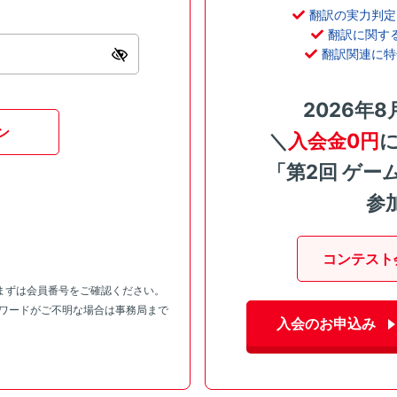
翻訳の実力判定
翻訳に関す
翻訳関連に特
2026年8
ン
＼
入会金0円
「第2回 ゲー
参
コンテスト
まずは会員番号をご確認ください。
スワードがご不明な場合は事務局まで
入会のお申込み