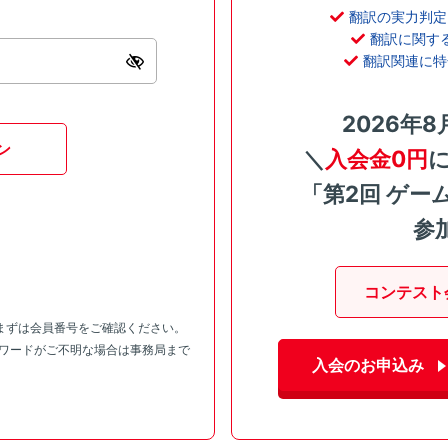
翻訳の実力判定
翻訳に関す
翻訳関連に特
2026年8
ン
＼
入会金0円
「第2回 ゲー
参
コンテスト
まずは会員番号をご確認ください。
スワードがご不明な場合は事務局まで
入会のお申込み