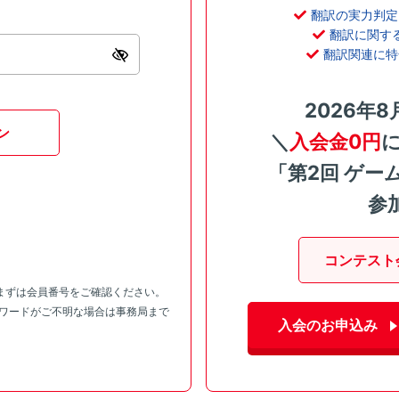
翻訳の実力判定
翻訳に関す
翻訳関連に特
2026年8
ン
＼
入会金0円
「第2回 ゲー
参
コンテスト
まずは会員番号をご確認ください。
スワードがご不明な場合は事務局まで
入会のお申込み