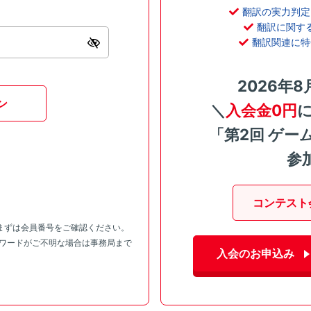
翻訳の実力判定
翻訳に関す
翻訳関連に特
2026年8
ン
＼
入会金0円
「第2回 ゲー
参
コンテスト
まずは会員番号をご確認ください。
スワードがご不明な場合は事務局まで
入会のお申込み