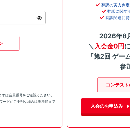
翻訳の実力判定
翻訳に関す
翻訳関連に特
2026年8
ン
＼
入会金0円
「第2回 ゲー
参
コンテスト
まずは会員番号をご確認ください。
スワードがご不明な場合は事務局まで
入会のお申込み