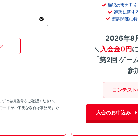
翻訳の実力判定
翻訳に関す
翻訳関連に特
2026年8
ン
＼
入会金0円
「第2回 ゲー
参
コンテスト
まずは会員番号をご確認ください。
スワードがご不明な場合は事務局まで
入会のお申込み