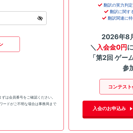
翻訳の実力判定
翻訳に関す
翻訳関連に特
2026年8
ン
＼
入会金0円
「第2回 ゲー
参
コンテスト
まずは会員番号をご確認ください。
スワードがご不明な場合は事務局まで
入会のお申込み