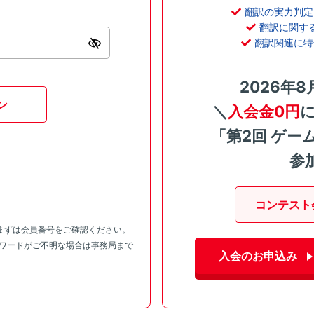
翻訳の実力判定
翻訳に関す
翻訳関連に特
2026年8
ン
＼
入会金0円
「第2回 ゲー
参
コンテスト
まずは会員番号をご確認ください。
スワードがご不明な場合は事務局まで
入会のお申込み