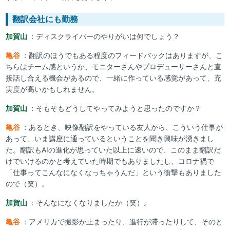
翻訳会社にも勤務
加賀山
：ディスクライバーのやりがいは何でしょう？
亀谷
：翻訳のほうでもある程度のフィードバックはありますが、こ
ちらはチーム感というか、モニターさんやプロデューサーさんと直
接話し合える機会があるので、一緒に作っている感覚があって、充
実度が高いかもしれません。
加賀山
：そもそもどうしてやってみようと思ったのですか？
亀谷
：あるとき、映像翻訳をやっている友人から、こういう仕事が
あって、いま講座に通っているということを聞き興味が湧きまし
た。翻訳もAIの進化が思っていた以上に速いので、このまま翻訳だ
けでいけるのかと考えていた時期でもありましたし、コロナ禍で
「仕事ってこんなになくなっちゃうんだ」という衝撃もありました
ので（笑）。
加賀山
：そんなになくなりましたか（笑）。
亀谷
：アメリカで撮影が止まったり、進行が滞ったりして、そのと