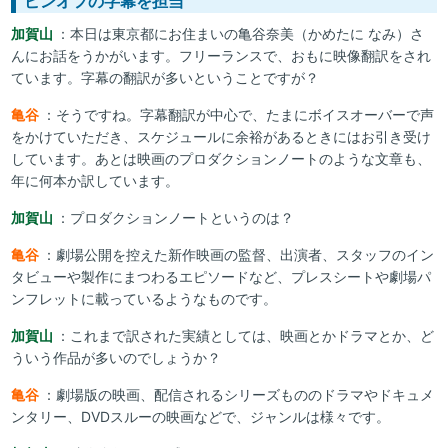
ピンオフの字幕を担当
加賀山
：本日は東京都にお住まいの亀谷奈美（かめたに なみ）さ
んにお話をうかがいます。フリーランスで、おもに映像翻訳をされ
ています。字幕の翻訳が多いということですが？
亀谷
：そうですね。字幕翻訳が中心で、たまにボイスオーバーで声
をかけていただき、スケジュールに余裕があるときにはお引き受け
しています。あとは映画のプロダクションノートのような文章も、
年に何本か訳しています。
加賀山
：プロダクションノートというのは？
亀谷
：劇場公開を控えた新作映画の監督、出演者、スタッフのイン
タビューや製作にまつわるエピソードなど、プレスシートや劇場パ
ンフレットに載っているようなものです。
加賀山
：これまで訳された実績としては、映画とかドラマとか、ど
ういう作品が多いのでしょうか？
亀谷
：劇場版の映画、配信されるシリーズもののドラマやドキュメ
ンタリー、DVDスルーの映画などで、ジャンルは様々です。