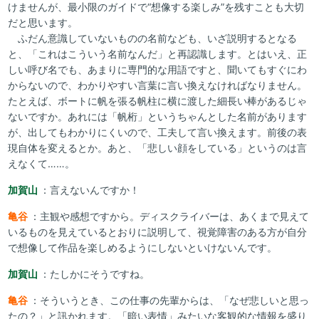
けませんが、最小限のガイドで“想像する楽しみ”を残すことも大切
だと思います。
ふだん意識していないものの名前なども、いざ説明するとなる
と、「これはこういう名前なんだ」と再認識します。とはいえ、正
しい呼び名でも、あまりに専門的な用語ですと、聞いてもすぐにわ
からないので、わかりやすい言葉に言い換えなければなりません。
たとえば、ボートに帆を張る帆柱に横に渡した細長い棒があるじゃ
ないですか。あれには「帆桁」というちゃんとした名前があります
が、出してもわかりにくいので、工夫して言い換えます。前後の表
現自体を変えるとか。あと、「悲しい顔をしている」というのは言
えなくて……。
加賀山
：言えないんですか！
亀谷
：主観や感想ですから。ディスクライバーは、あくまで見えて
いるものを見えているとおりに説明して、視覚障害のある方が自分
で想像して作品を楽しめるようにしないといけないんです。
加賀山
：たしかにそうですね。
亀谷
：そういうとき、この仕事の先輩からは、「なぜ悲しいと思っ
たの？」と訊かれます。「暗い表情」みたいな客観的な情報を盛り