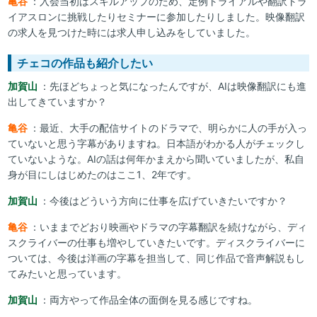
亀谷
：入会当初はスキルアップのため、定例トライアルや翻訳トラ
イアスロンに挑戦したりセミナーに参加したりしました。映像翻訳
の求人を見つけた時には求人申し込みをしていました。
チェコの作品も紹介したい
加賀山
：先ほどちょっと気になったんですが、AIは映像翻訳にも進
出してきていますか？
亀谷
：最近、大手の配信サイトのドラマで、明らかに人の手が入っ
ていないと思う字幕がありますね。日本語がわかる人がチェックし
ていないような。AIの話は何年かまえから聞いていましたが、私自
身が目にしはじめたのはここ1、2年です。
加賀山
：今後はどういう方向に仕事を広げていきたいですか？
亀谷
：いままでどおり映画やドラマの字幕翻訳を続けながら、ディ
スクライバーの仕事も増やしていきたいです。ディスクライバーに
ついては、今後は洋画の字幕を担当して、同じ作品で音声解説もし
てみたいと思っています。
加賀山
：両方やって作品全体の面倒を見る感じですね。