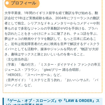
プロフィール
大学卒業後、1年間のイギリス留学を経て翻訳を学び始める。翻
訳会社で1年ほど実務経験を積み、2004年にフリーランスの翻訳
者として独立。シリアスなドキュメンタリーからコメディーや刑
事ものまで多彩なジャンルの字幕翻訳やVOを手掛ける。プラハ
を訪れたことをきっかけにチェコに魅了され、チェコ語を学ぶ。
夢はチェコの映画やドラマを翻訳して、もっと日本に広めるこ
と。近年は視覚障害者のために映画を音声で解説するディスクラ
イバーとしても活動中。媒体やジャンルを問わず、“物語”が大好
き。趣味はサックスと旅とおいしいものを食べること。
〈主な担当作品〉
（字幕）「魂の行方」「ミスター・ダイナマイト ファンクの帝王
ジェームス・ブラウン」「glee/グリー 踊る合唱部」
「HEROES」「スーパーガール」など。
（音声ガイド）「ミステリと言う勿れ」「おいハンサム!!」「バ
ジーノイズ」など。
『ゲーム・オブ・スローンズ』や『LAW & ORDER』ス