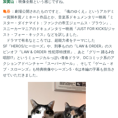
加賀山
：映像全般という感じですね。
亀谷
：劇場公開されたものですと、『魂のゆくえ』というアカデミ
ー賞脚本賞ノミネート作品とか、音楽系ドキュメンタリー映画『ミ
スター・ダイナマイト：ファンクの帝王ジェームス・ブラウン』、
スニーカーマニアのドキュメンタリー映画『JUST FOR KICKS/ジャ
スト・フォー・キックス』などを訳しました。
ドラマで有名なところでは、超能力者をテーマにした
SF『HEROS/ヒーローズ』や、刑事ものの『LAW & ORDER』のス
ピンオフ『LAW & ORDER: 性犯罪特捜班』、あと『グリー 踊る♪合
唱部⁉︎』というミュージカルっぽい青春ドラマ、DCコミック系のア
クションアドベンチャー『スーパーガール』、そして『ゲーム・オ
ブ・スローンズ』も特典映像やシーズン5・6は本編の字幕も担当さ
せていただきました。