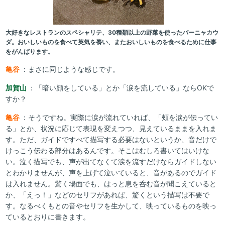
大好きなレストランのスペシャリテ、30種類以上の野菜を使ったバーニャカウ
ダ。おいしいものを食べて英気を養い、またおいしいものを食べるために仕事
をがんばります。
亀谷
：まさに同じような感じです。
加賀山
：「暗い顔をしている」とか「涙を流している」ならOKで
すか？
亀谷
：そうですね。実際に涙が流れていれば、「頰を涙が伝ってい
る」とか、状況に応じて表現を変えつつ、見えているままを入れま
す。ただ、ガイドですべて描写する必要はないというか、音だけで
けっこう伝わる部分はあるんです。そこはむしろ書いてはいけな
い。泣く描写でも、声が出てなくて涙を流すだけならガイドしない
とわかりませんが、声を上げて泣いていると、音があるのでガイド
は入れません。驚く場面でも、はっと息を呑む音が聞こえていると
か、「えっ！」などのセリフがあれば、驚くという描写は不要で
す。なるべくもとの音やセリフを生かして、映っているものを映っ
ているとおりに書きます。