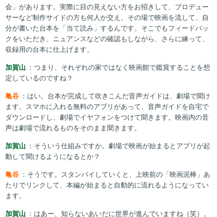
会」があります。実際に目の見えない方をお招きして、プロデュー
サーなど制作サイドの方も何人か交え、その場で映画を流して、自
分が書いた台本を「当て読み」するんです。そこでもフィードバッ
クをいただき、ニュアンスなどの確認もしながら、さらに練って、
収録用の台本に仕上げます。
加賀山
：つまり、それぞれの家ではなく映画館で鑑賞することを想
定しているのですね？
亀谷
：はい。台本が完成して吹きこんだ音声ガイドは、劇場で聞け
ます。スマホに入れる無料のアプリがあって、音声ガイドを自宅で
ダウンロードし、劇場でイヤフォンをつけて聞きます。映画内の音
声は劇場で流れるものをそのまま聞きます。
加賀山
：そういう仕組みですか。劇場で映画が始まるとアプリが起
動して聞けるようになるとか？
亀谷
：そうです。スタンバイしていくと、上映前の「映画泥棒」あ
たりでリンクして、本編が始まると自動的に流れるようになってい
ます。
加賀山
：はあー、知らないあいだに世界が進んでいますね（笑）。