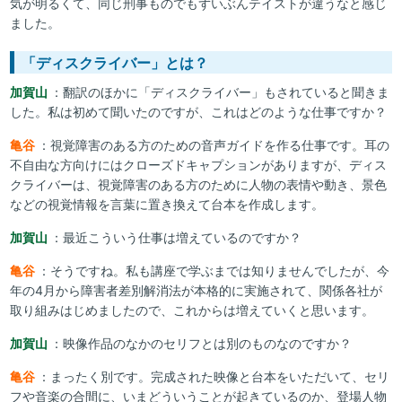
気が明るくて、同じ刑事ものでもずいぶんテイストが違うなと感じ
ました。
「ディスクライバー」とは？
加賀山
：翻訳のほかに「ディスクライバー」もされていると聞きま
した。私は初めて聞いたのですが、これはどのような仕事ですか？
亀谷
：視覚障害のある方のための音声ガイドを作る仕事です。耳の
不自由な方向けにはクローズドキャプションがありますが、ディス
クライバーは、視覚障害のある方のために人物の表情や動き、景色
などの視覚情報を言葉に置き換えて台本を作成します。
加賀山
：最近こういう仕事は増えているのですか？
亀谷
：そうですね。私も講座で学ぶまでは知りませんでしたが、今
年の4月から障害者差別解消法が本格的に実施されて、関係各社が
取り組みはじめましたので、これからは増えていくと思います。
加賀山
：映像作品のなかのセリフとは別のものなのですか？
亀谷
：まったく別です。完成された映像と台本をいただいて、セリ
フや音楽の合間に、いまどういうことが起きているのか、登場人物