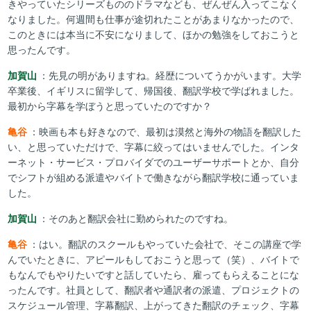
きやっていたシリーズもののドラマなども、ぜんぜん入ってこなく
なりました。何週間も仕事が途切れたことがあまりなかったので、
このときには本当に不安になりまして、ほかの勉強をしておこうと
思ったんです。
加賀山
：先見の明がありますね。経歴についてうかがいます。大学
卒業後、イギリスに留学して、帰国後、翻訳学校で学ばれました。
最初から字幕を学ぼうと思っていたのですか？
亀谷
：映画も本も好きなので、最初は漠然と海外の物語を翻訳した
い、と思っていただけで、字幕に絞ってはいませんでした。インタ
ーネット・サービス・プロバイダでのユーザーサポートとか、自分
でシフトが組める派遣やバイトで働きながら翻訳学校に通っていま
した。
加賀山
：そのあと翻訳会社に勤められたのですね。
亀谷
：はい。翻訳のスクールもやっていた会社で、そこの講座で学
んでいたときに、アピールもしておこうと思って（笑）、バイトで
もなんでもやりたいですと話していたら、雇ってもらえることにな
ったんです。社員として、翻訳者や通訳者の派遣、プロジェクトの
スケジュール管理、字幕翻訳、上がってきた翻訳のチェック、字幕