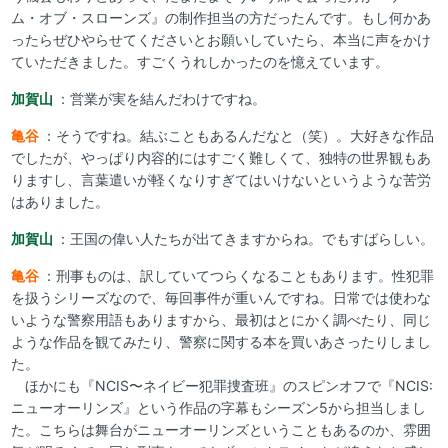
ム・オブ・スローンズ』の制作担当の方だったんです。もし何かあ
ったらぜひやらせてくださいとお願いしていたら、本当に声をかけ
ていただきました。すごくうれしかったのを憶えています。
加賀山
：営業が実を結んだわけですね。
亀谷
：そうですね。結ぶこともあるんだなと（笑）。大好きな作品
でしたが、やっぱり内容的にはすごく難しくて、独特の世界観もあ
りますし、言葉遣いが軽くなりすぎてはいけないというような苦労
はありました。
加賀山
：王国の偉い人たちが出てきますからね。でもすばらしい。
亀谷
：刑事ものは、訳していてつらくなることもあります。性犯罪
を扱うシリーズなので、毎回事件が重いんですね。日常では使わな
いような警察用語もありますから、最初はとにかく調べたり、同じ
ような作品を観てみたり、警察に関する本を買いあさったりしまし
た。
ほかにも『NCIS〜ネイビー犯罪捜査班』のスピンオフで『NCIS:
ニューオーリンズ』という作品の字幕もシーズン5から担当しまし
た。こちらは舞台がニューオーリンズということもあるのか、雰囲