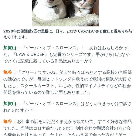
2020年に保護猫2匹の里親に。日々、とびきりのかわいさと癒しと温もりを与
えてくれます。
加賀山
：『ゲーム・オブ・スローンズ』！ あれはおもしろかっ
た。『LAW & ORDER』も定番のシリーズです。手がけられたなか
でとくに記憶に残っている作品はありますか？
亀谷
：『グリー』ですかね。笑えて時々ほろりとする高校の合唱部
の話なのですが、毎回ヒットソングを歌うので歌詞の翻訳が大変で
したし、スクールカースト、いじめ、性的マイノリティなどの社会
問題を扱っているので難しい面もありました。
加賀山
：『ゲーム・オブ・スローンズ』はどういうきっかけで訳さ
れたのですか？
亀谷
：お仕事の話をいただくまえから観ていて、すごく好きな作品
でした。当時はコロナ前だったので、制作会社や翻訳会社の方と会
う機会もわりとあって、たまたまそういう席で会った方が『ゲー