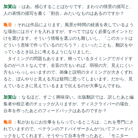
加賀山
：はあ。感心することばかりです。まわりの情景の描写と、
人の表情の描写を書く「割合」みたいなものはあるのですか？
亀谷
：それは作品によります。風景が時間の経過を表しているよう
な場合にはガイドを入れますが、すべてではなく必要なポイントだ
けを選びます。そういう情報を選ぶのも難しいし、「このカットは
どういう意味で作っているのだろう？」といったことも、翻訳をや
っているとき以上に考えるようになりました。
タイミングの問題もあります。映っているタイミングでガイドす
るのがベストなんです。全盲の方もいれば、弱視の方、見えにくい
方もいらっしゃいますので、画像と説明のタイミングが大きくずれ
ると、ぼんやりと見える方は疑問に思ってしまいます。だから、見
えているときに見えているままで伝えるのが大事なんですね。
加賀山
：なるほど。すごく興味深い。出版翻訳では、訳したあと編
集者や校正者のチェックが入りますが、ディスクライバーの場合、
台本を作ったあとのフィードバックはあるのですか？
亀谷
：私がおもにお仕事をもらっているところは、これを専門にさ
れていますので、ベテランのアドバイザーさんがついてフィードバ
ックをしてくれます。そうやって台本を作ったあと、「モニター