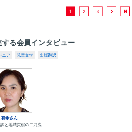
1
2
3
連する会員インタビュー
ジニア
児童文学
出版翻訳
 有希さん
翻訳と地域貢献の二刀流