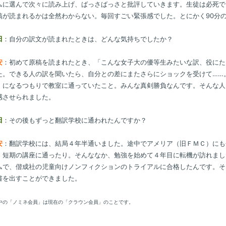
ムに選んで次々に読み上げ、ばっさばっさと批評していきます。生徒は必死で
稿が読まれるかは全然わからない。毎回すごい緊張感でした。とにかく90分
田
：自分の訳文が読まれたときは、どんな気持ちでしたか？
安
：初めて原稿を読まれたとき、「こんな女子大の優等生みたいな訳、役にた
た。できる人の訳を聞いたら、自分との差にまたさらにショックを受けて……
」になるつもりで教室に通っていたこと。みんな真剣勝負なんです。そんな人
感させられました。
田
：その後もずっと翻訳学校に通われたんですか？
安
：翻訳学校には、結局４年半通いました。途中でアメリア（旧ＦＭＣ）にも
、短期の講座に通ったり。そんななか、勉強を始めて４年目に転機が訪れまし
ムで、偕成社の児童向けノンフィクションのトライアルに合格したんです。そし
書を出すことができました。
中の「ノミネ会員」は現在の「クラウン会員」のことです。