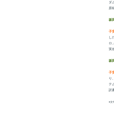
ダ
原
坂
子
し
ロ
実
坂
子
り
テ
訳
※文