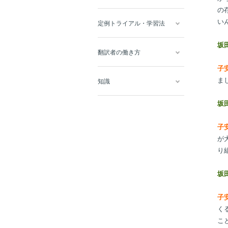
の
い
定例トライアル・学習法
坂
翻訳者の働き方
子
ま
知識
坂
子
が
り
坂
子
く
こ