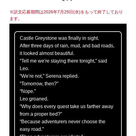
※訳文応募期間は2026年7月29日(水)をもって終了しており
ます。
Castle Greystone was finally in sight.
After three days of rain, mud, and bad roads,
it looked almost beautiful.
“Tell me we're staying there tonight,” said
Leo.
“We're not,” Serena replied.
“Tomorrow, then?”
“Nope.”
Leo groaned.
“Why does every quest take us farther away
from a proper bed?”
“Because adventurers never choose the
easy road.”