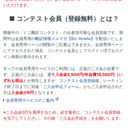
いただけます。
■ コンテスト会員（登録無料）とは？
開催中の「ミニ翻訳コンテスト」のみ参加可能な会員資格です。期
間中は会員専用の
翻訳情報メルマガ【Biz-Amelia】
を配信いたしま
す。会員専用ページの閲覧やご応募はできません。会員専用ページ
にアクセスされた場合、コンテスト会員としてログイン済でもログ
イン画面が表示されます。
すべての会員専用サービスのご利用には、正規のご入会が必要で
す。正規のご入会には、通常
入会金5,500円/年会費16,500円（い
ずれも税込）
が発生しますが、
コンテスト会員登録
後、レーティン
グ終了日までに別途「
ご入会申込フォーム
」からご入会申込された
方は
入会金が0円
となります。
会員専用サービスのご案内
※ご入会金0円を適用するため、必ず最初に「コンテスト会員登録」
を完了してください。その後「ご入会お手続き」をお願いします。