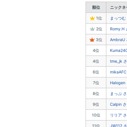
順位
ニックネ
1位
まっつむ
2位
Romy.H
3位
AmbraU
4位
Kuma24
4位
tme_jk 
6位
mikaAF
7位
Haloge
8位
まっぷ 
9位
Calpin 
10位
リリア 
11位
JW112 