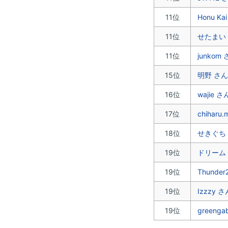
11位
Honu Ka
11位
せたまい
11位
junkom
15位
明野 さ
16位
wajie さ
17位
chiharu
18位
せきぐち
19位
ドリーム
19位
Thunde
19位
Izzzy さ
19位
greenga