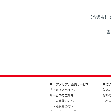
【当選者】 t
当
■ 「アメリア」会員サービス
■ ご
「アメリアとは？」
入会
サービスのご案内
資料
└ 未経験の方へ
ご友
└ 経験者の方へ