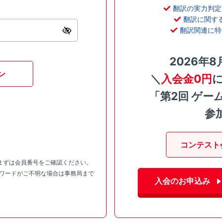
翻訳の実力判定
翻訳に関す
翻訳関連に特
2026年8
ン
＼
入会金0円
「第2回 ゲー
参
コンテスト
まずは会員番号をご確認ください。
スワードがご不明な場合は事務局まで
入会のお申込み