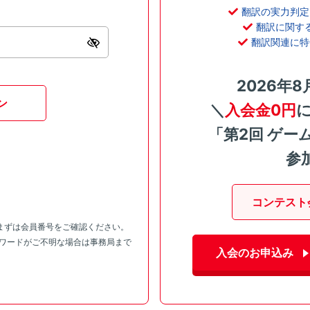
翻訳の実力判定
翻訳に関す
翻訳関連に特
2026年8
ン
＼
入会金0円
「第2回 ゲー
参
コンテスト
まずは会員番号をご確認ください。
スワードがご不明な場合は事務局まで
入会のお申込み