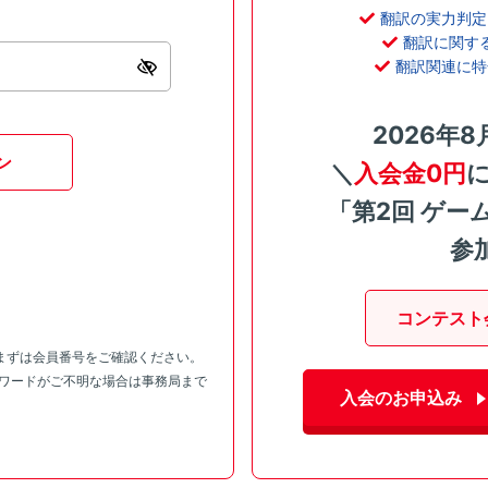
翻訳の実力判定
翻訳に関す
翻訳関連に特
2026年8
ン
＼
入会金0円
「第2回 ゲー
参
コンテスト
まずは会員番号をご確認ください。
スワードがご不明な場合は事務局まで
入会のお申込み