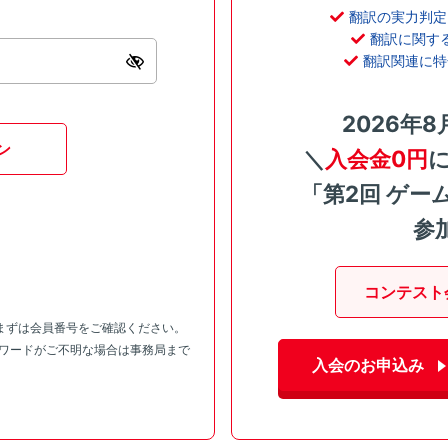
翻訳の実力判定
翻訳に関す
翻訳関連に特
2026年8
ン
＼
入会金0円
「第2回 ゲー
参
コンテスト
まずは会員番号をご確認ください。
スワードがご不明な場合は事務局まで
入会のお申込み