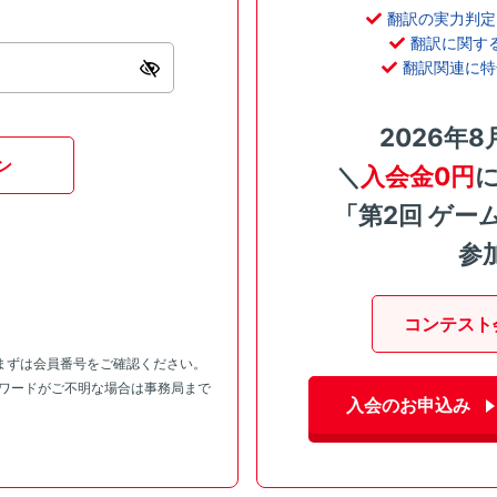
翻訳の実力判定
翻訳に関す
翻訳関連に特
2026年8
ン
＼
入会金0円
「第2回 ゲー
参
コンテスト
まずは会員番号をご確認ください。
スワードがご不明な場合は事務局まで
入会のお申込み