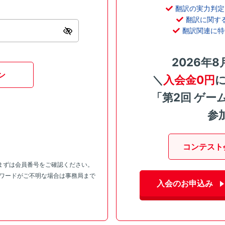
翻訳の実力判定
翻訳に関す
翻訳関連に特
2026年8
ン
＼
入会金0円
「第2回 ゲー
参
コンテスト
まずは会員番号をご確認ください。
スワードがご不明な場合は事務局まで
入会のお申込み