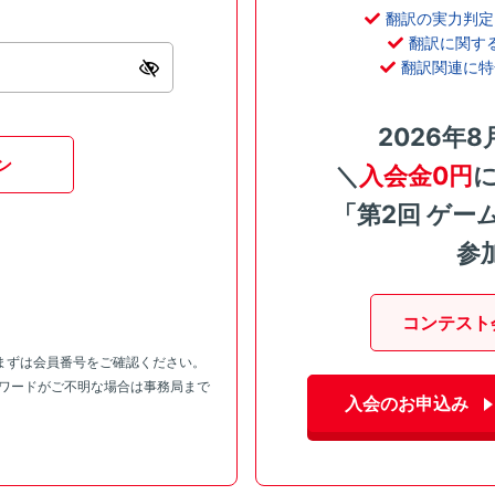
翻訳の実力判定
翻訳に関す
翻訳関連に特
2026年8
ン
＼
入会金0円
「第2回 ゲー
参
コンテスト
まずは会員番号をご確認ください。
スワードがご不明な場合は事務局まで
入会のお申込み