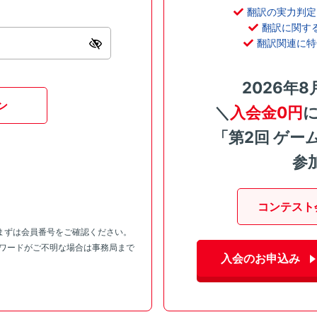
翻訳の実力判定
翻訳に関す
翻訳関連に特
2026年8
ン
＼
入会金0円
「第2回 ゲー
参
コンテスト
まずは会員番号をご確認ください。
スワードがご不明な場合は事務局まで
入会のお申込み