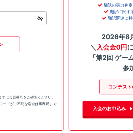
翻訳の実力判定
翻訳に関す
翻訳関連に特
2026年8
ン
＼
入会金0円
「第2回 ゲー
参
コンテスト
まずは会員番号をご確認ください。
スワードがご不明な場合は事務局まで
入会のお申込み