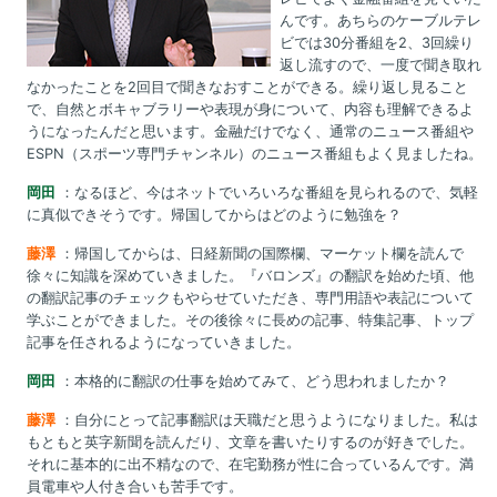
んです。あちらのケーブルテレ
ビでは30分番組を2、3回繰り
返し流すので、一度で聞き取れ
なかったことを2回目で聞きなおすことができる。繰り返し見ること
で、自然とボキャブラリーや表現が身について、内容も理解できるよ
うになったんだと思います。金融だけでなく、通常のニュース番組や
ESPN（スポーツ専門チャンネル）のニュース番組もよく見ましたね。
岡田
：なるほど、今はネットでいろいろな番組を見られるので、気軽
に真似できそうです。帰国してからはどのように勉強を？
藤澤
：帰国してからは、日経新聞の国際欄、マーケット欄を読んで
徐々に知識を深めていきました。『バロンズ』の翻訳を始めた頃、他
の翻訳記事のチェックもやらせていただき、専門用語や表記について
学ぶことができました。その後徐々に長めの記事、特集記事、トップ
記事を任されるようになっていきました。
岡田
：本格的に翻訳の仕事を始めてみて、どう思われましたか？
藤澤
：自分にとって記事翻訳は天職だと思うようになりました。私は
もともと英字新聞を読んだり、文章を書いたりするのが好きでした。
それに基本的に出不精なので、在宅勤務が性に合っているんです。満
員電車や人付き合いも苦手です。