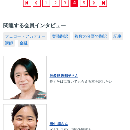
4
1
2
3
5
関連する会員インタビュー
フェロー・アカデミー
実務翻訳
複数の分野で翻訳
記事
講師
金融
波多野 理彩子さん
長くそばに置いてもらえる本を訳したい
田中 翠さん
イギリス在住で映像翻訳を