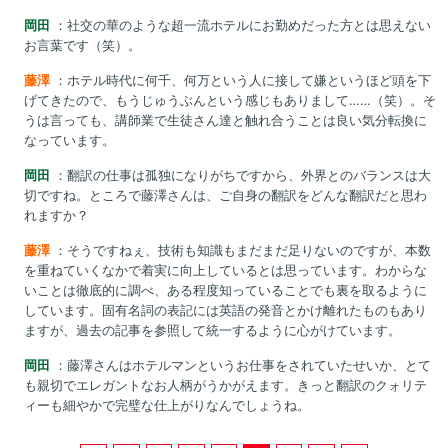
岡田
：社交の華のような超一流ホテルにお勤めだった方とは思えない
お言葉です（笑）。
藤澤
：ホテル時代に何千、何万という人に接して嫌というほど頭を下
げてきたので、もうじゅうぶんという感じもありまして……（笑）。そ
うは言っても、講師業で生徒さん達と触れ合うことは良い気分転換に
なっています。
岡田
：翻訳の仕事は孤独になりがちですから、外界とのバランスは大
切ですね。ところで藤澤さんは、ご自身の翻訳をどんな翻訳だと思わ
れますか？
藤澤
：そうですねぇ、技術も知識もまだまだ足りないのですが、本数
を重ねていくなかで着実に向上しているとは思っています。わからな
いことは徹底的に調べ、ある程度知っていることでも裏を取るように
しています。固有名詞の表記には英語の発音とかけ離れたものもあり
ますが、過去の記事を参照して統一するように心がけています。
岡田
：藤澤さんはホテルマンというお仕事をされていたせいか、とて
も親切でエレガントなお人柄がうかがえます。きっと翻訳のクォリテ
ィーも細やかで完璧な仕上がりなんでしょうね。