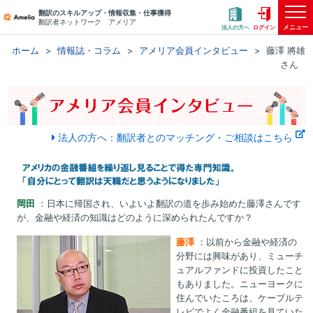
翻訳のスキルアップ・情報収集・仕事獲得
翻訳者ネットワーク アメリア
メニュー
法人の方へ
ログイン
ホーム
情報誌・コラム
アメリア会員インタビュー
藤澤 將雄
さん
法人の方へ：翻訳者とのマッチング・ご相談はこちら
岡田
：日本に帰国され、いよいよ翻訳の道を歩み始めた藤澤さんです
が、金融や経済の知識はどのように深められたんですか？
藤澤
：以前から金融や経済の
分野には興味があり、ミューチ
ュアルファンドに投資したこと
もありました。ニューヨークに
住んでいたころは、ケーブルテ
レビでよく金融番組を見ていた