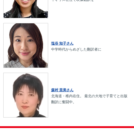
塩谷 知子さん
中学時代からめざした翻訳者に
森村 里美さん
北海道・稚内在住。 最北の大地で子育てと出版
翻訳に奮闘中。