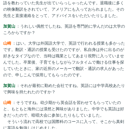
語を教わっていた先生が出ていらっしゃったんです。退職後に多く
の映像翻訳をされていて、アメリアにも入っておられました。その
先生と直接連絡をとって、アドバイスをいただいたりしました。
加賀山
：うれしい偶然でしたね。英語を専門的に学んだのは大学の
ころからですか？
山崎
：はい。大学は外国語大学で、英語で行われる授業も多かった
です。翻訳・通訳の授業も受けたのですが、私自身は外に出るのが
好きなタイプなので、当時は職業としてあまり視野に入っていませ
んでした。卒業後、子育てをしながらフルタイムで働ける仕事を探
していたときに、家の近所のメーカーで翻訳・通訳の求人があった
ので、申しこんで採用してもらったのです。
加賀山
：それが最初に勤めた会社ですね。英語には中学高校あたり
で興味を持たれたのですか？
山崎
：そうですね。幼少期から英会話を習わせてもらっていたの
と、もともと海外には漠然と興味がありました。中学でも英語は好
きだったので、暗唱大会に参加したりもしていました。
そういう流れで高校では国際科のコースに入って、そこから真剣
に英語を勉強しはじめました。