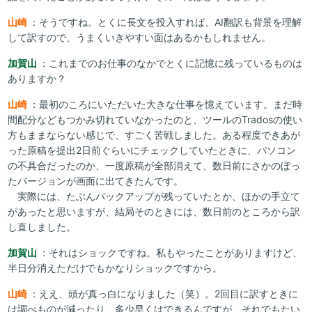
山崎
：そうですね。とくに長文を投入すれば、AI翻訳も背景を理解
して訳すので、うまくいきやすい面はあるかもしれません。
加賀山
：これまでのお仕事のなかでとくに記憶に残っているものは
ありますか？
山崎
：最初のころにいただいた大きな仕事を憶えています。まだ時
間配分などもつかみ切れていなかったのと、ツールのTradosの使い
方もままならない感じで、すごく苦戦しました。ある程度できあが
った原稿を提出2日前ぐらいにチェックしていたときに、パソコン
の不具合だったのか、一度原稿が全部消えて、数日前にさかのぼっ
たバージョンが画面に出てきたんです。
実際には、たぶんバックアップが残っていたとか、ほかの手立て
があったと思いますが、結局そのときには、数日前のところから訳
し直しました。
加賀山
：それはショックですね。私もやったことがありますけど、
半日分消えただけでもかなりショックですから。
山崎
：ええ、頭が真っ白になりました（笑）。2回目に訳すときに
は調べものが減ったり、多少早くはできるんですが、それでもたい