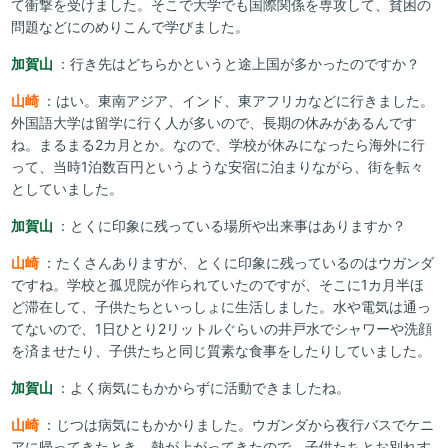
て衝撃を受けました。そこで大学でも国際関係を専攻して、貧困の
問題などにのめりこんで学びました。
加賀山
：行き先はどちらかというと途上国が多かったのですか？
山崎
：はい。東南アジア、インド、東アフリカなどに行きました。
外国語大学は留学に行く人が多いので、長期の休みがあるんです
ね。まるまる2カ月とか。なので、学校が休みになったら海外に行
って、当時1泊数百円というような安宿に泊まりながら、街を転々
としていました。
加賀山
：とくに印象に残っている場所や出来事はありますか？
山崎
：たくさんありますが、とくに印象に残っているのはウガンダ
ですね。学校と孤児院が作られていたのですが、そこに1カ月半ほ
ど滞在して、子供たちといっしょに生活しました。水や電気は通っ
てないので、1日ひとり2リットルぐらいの井戸水でシャワーや洗顔
を済ませたり、子供たちと同じ質素な食事をしたりしていました。
加賀山
：よく病気にもかからずに活動できましたね。
山崎
：じつは病気にもかかりました。ウガンダから夜行バスでケニ
アに帰ってきたとき、熱が上がってきたので、子供たちとお別れす