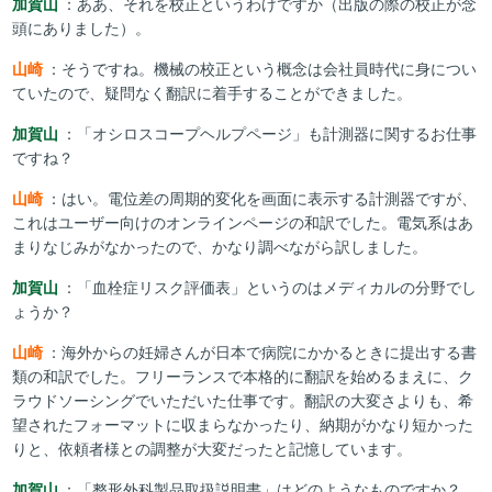
加賀山
：ああ、それを校正というわけですか（出版の際の校正が念
頭にありました）。
山崎
：そうですね。機械の校正という概念は会社員時代に身につい
ていたので、疑問なく翻訳に着手することができました。
加賀山
：「オシロスコープヘルプページ」も計測器に関するお仕事
ですね？
山崎
：はい。電位差の周期的変化を画面に表示する計測器ですが、
これはユーザー向けのオンラインページの和訳でした。電気系はあ
まりなじみがなかったので、かなり調べながら訳しました。
加賀山
：「血栓症リスク評価表」というのはメディカルの分野でし
ょうか？
山崎
：海外からの妊婦さんが日本で病院にかかるときに提出する書
類の和訳でした。フリーランスで本格的に翻訳を始めるまえに、ク
ラウドソーシングでいただいた仕事です。翻訳の大変さよりも、希
望されたフォーマットに収まらなかったり、納期がかなり短かった
りと、依頼者様との調整が大変だったと記憶しています。
加賀山
：「整形外科製品取扱説明書」はどのようなものですか？