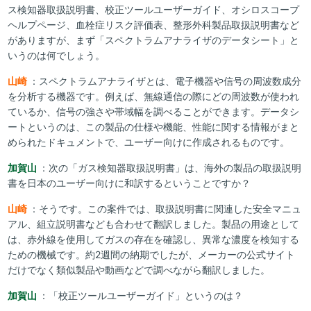
ス検知器取扱説明書、校正ツールユーザーガイド、オシロスコープ
ヘルプページ、血栓症リスク評価表、整形外科製品取扱説明書など
がありますが、まず「スペクトラムアナライザのデータシート」と
いうのは何でしょう。
山崎
：スペクトラムアナライザとは、電子機器や信号の周波数成分
を分析する機器です。例えば、無線通信の際にどの周波数が使われ
ているか、信号の強さや帯域幅を調べることができます。データシ
ートというのは、この製品の仕様や機能、性能に関する情報がまと
められたドキュメントで、ユーザー向けに作成されるものです。
加賀山
：次の「ガス検知器取扱説明書」は、海外の製品の取扱説明
書を日本のユーザー向けに和訳するということですか？
山崎
：そうです。この案件では、取扱説明書に関連した安全マニュ
アル、組立説明書なども合わせて翻訳しました。製品の用途として
は、赤外線を使用してガスの存在を確認し、異常な濃度を検知する
ための機械です。約2週間の納期でしたが、メーカーの公式サイト
だけでなく類似製品や動画などで調べながら翻訳しました。
加賀山
：「校正ツールユーザーガイド」というのは？