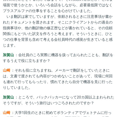
場面で使うかとか、いろいろ会話をしながら、必要最低限ではなく
プラスアルファの仕事をすることを心がけていました。
いま翻訳は家でしていますが、依頼されるときに注意事項が書か
れたドキュメントを渡されます。そこにクライアントからの過去の
指摘事項や、他の翻訳物の修正歴などが書かれていると、その信頼
関係にもとづいた訳文を作ろうと考えます。そういうときに、ひと
つの仕事を背景も含めて考える会社員時代の感覚が生きていると感
じます。
加賀山
：会社員のころ実際に機器を扱っておられたことも、翻訳を
するうえで役に立ちますか？
山崎
：それも役に立ちますね。メーカーで翻訳をしていたときに
は、文書で渡されても内容がつかめないことがあって、現場に何回
も連れて行ってもらったり、慣れてきたら自分で機器を見に行った
りしていました。
加賀山
：ところで、バックパッカーになって20カ国以上まわられた
そうですが、そういう旅行はいつごろされたのですか？
山崎
：大学1回生のときに初めてボランティアでヴェトナムに行っ