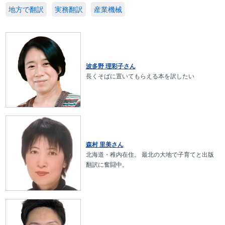
地方で翻訳
実務翻訳
産業機械
波多野 理彩子さん
長くそばに置いてもらえる本を訳したい
森村 里美さん
北海道・稚内在住。 最北の大地で子育てと出版
翻訳に奮闘中。