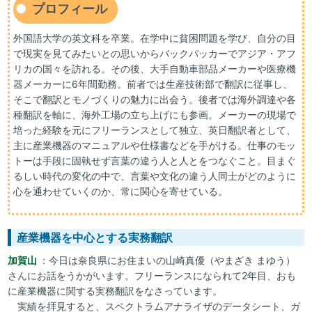
プロフィール
外国語大学の英文科を卒業。在学中に貧困問題を学び、自分の目
で現実を見てみたいとの思いからバックパッカーでアジア・アフ
リカの国々を訪れる。その後、大手自動車部品メーカーや医療機
器メーカーに6年間勤務。前者では生産技術部で翻訳に従事し、
そこで翻訳とモノづくりの魅力に出会う。後者では海外調達や各
種翻訳を軸に、海外工場の立ち上げにも参画。メーカーの現場で
培った経験を元にフリーランスとして独立、英日翻訳者として、
主に産業機器のマニュアルや仕様書などを手がける。仕事のモッ
トーは手段に固執せず言葉の違う人と人とをつなぐこと。目まぐ
るしい時代の変化の中で、言葉や文化の違う人同士がどのように
心を通わせていくのか、常に関心を寄せている。
産業機器を中心とする実務翻訳
加賀山
：今日は奈良県にお住まいの山崎真優（やまざき まゆう）
さんにお話をうかがいます。フリーランスになられて2年目、おも
に産業機器に関する実務翻訳をなさっています。
実績を拝見すると、スペクトラムアナライザのデータシート、ガ