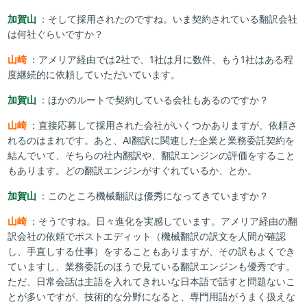
加賀山
：そして採用されたのですね。いま契約されている翻訳会社
は何社ぐらいですか？
山崎
：アメリア経由では2社で、1社は月に数件、もう1社はある程
度継続的に依頼していただいています。
加賀山
：ほかのルートで契約している会社もあるのですか？
山崎
：直接応募して採用された会社がいくつかありますが、依頼さ
れるのはまれです。あと、AI翻訳に関連した企業と業務委託契約を
結んでいて、そちらの社内翻訳や、翻訳エンジンの評価をすること
もあります。どの翻訳エンジンがすぐれているか、とか。
加賀山
：このところ機械翻訳は優秀になってきていますか？
山崎
：そうですね。日々進化を実感しています。アメリア経由の翻
訳会社の依頼でポストエディット（機械翻訳の訳文を人間が確認
し、手直しする仕事）をすることもありますが、その訳もよくでき
ていますし、業務委託のほうで見ている翻訳エンジンも優秀です。
ただ、日常会話は主語を入れてきれいな日本語で話すと問題ないこ
とが多いですが、技術的な分野になると、専門用語がうまく扱えな