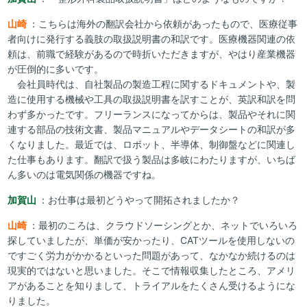
山崎
：こちらは海外の翻訳会社から依頼があったもので、医療従事
者向けに発行する義肢の取扱説明書の和訳です。医療機器関連の依
頼は、前職で経験があるので時折いただきますが、やはり産業機器
が圧倒的に多いです。
会社員時代は、自社製品の製造工程に関するドキュメントや、製
造に使用する機械や工具の取扱説明書を訳すことが、英訳和訳を問
わず多かったです。フリーランスになってからは、製品やそれに関
連する部品の技術文書、製品マニュアルやデータシートの和訳が多
くなりました。最近では、ロボット、半導体、制御盤などに関連し
た仕事もあります。翻訳で扱う製品は多岐にわたりますが、いちば
ん多いのは電気関係の機器ですね。
加賀山
：お仕事は最初どうやって開拓されましたか？
山崎
：最初のころは、クラウドソーシングとか、ネットでいろいろ
探していましたが、単価が安かったり、CATツールを使用しないの
ですごく労力がかかるといった問題があって、なかなか続けるのは
現実的ではないと思いました。そこで情報収集したところ、アメリ
アがあることを知りまして、トライアルをたくさん受けるようにな
りました。