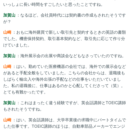
いっしょに長い時間をすごしたいと思ったことですね。
加賀山
：なるほど。会社員時代には契約書の作成もされたそうです
が？
山崎
：おもに海外購買で新しい取引先と契約するときの英語の書類
でした。機密保持契約、取引基本契約など、取引先に応じて作り分
けていました。
加賀山
：海外展示会の出展や商談会などもなさっていたのですね。
山崎
：はい。勤めていた医療機器の会社では、海外での展示会など
があると手配全般をしていました。こちらの会社からは、退職後も
しばらく輸出入や海外出張の手配などの仕事をいただいていまし
た。私の退職後に、仕事はあるのかと心配してくださって（笑）。
とても有難かったです。
加賀山
：これはまったく違う経験ですが、英会話講師とTOEIC講師
もされたそうですね。
山崎
：はい。英会話講師は、大学卒業後の求職中にパートタイムで
した仕事です。TOEIC講師のほうは、自動車部品メーカーでエンジ