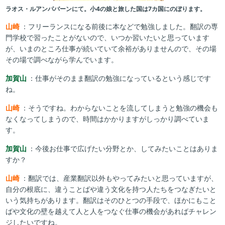
ラオス・ルアンパバーンにて。小4の娘と旅した国は7カ国にのぼります。
山崎
：フリーランスになる前後に本などで勉強しました。翻訳の専
門学校で習ったことがないので、いつか習いたいと思っています
が、いまのところ仕事が続いていて余裕がありませんので、その場
その場で調べながら学んでいます。
加賀山
：仕事がそのまま翻訳の勉強になっているという感じです
ね。
山崎
：そうですね。わからないことを流してしまうと勉強の機会も
なくなってしまうので、時間はかかりますがしっかり調べていま
す。
加賀山
：今後お仕事で広げたい分野とか、してみたいことはありま
すか？
山崎
：翻訳では、産業翻訳以外もやってみたいと思っていますが、
自分の根底に、違うことばや違う文化を持つ人たちをつなぎたいと
いう気持ちがあります。翻訳はそのひとつの手段で、ほかにもこと
ばや文化の壁を越えて人と人をつなぐ仕事の機会があればチャレン
ジしたいですね。