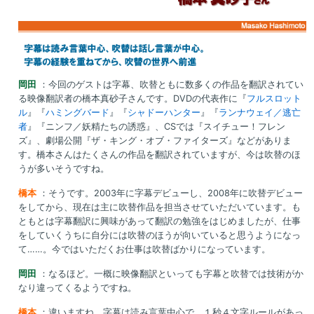
岡田
：今回のゲストは字幕、吹替ともに数多くの作品を翻訳されてい
る映像翻訳者の橋本真砂子さんです。DVDの代表作に『
フルスロット
ル
』『
ハミングバード
』『
シャドーハンター
』『
ランナウェイ／逃亡
者
』『ニンフ／妖精たちの誘惑』、CSでは『スイチュー！フレン
ズ』、劇場公開『ザ・キング・オブ・ファイターズ』などがありま
す。橋本さんはたくさんの作品を翻訳されていますが、今は吹替のほ
うが多いそうですね。
橋本
：そうです。2003年に字幕デビューし、2008年に吹替デビュー
をしてから、現在は主に吹替作品を担当させていただいています。も
ともとは字幕翻訳に興味があって翻訳の勉強をはじめましたが、仕事
をしていくうちに自分には吹替のほうが向いていると思うようになっ
て……。今ではいただくお仕事は吹替ばかりになっています。
岡田
：なるほど。一概に映像翻訳といっても字幕と吹替では技術がか
なり違ってくるようですね。
橋本
：違いますね。字幕は読み言葉中心で、１秒４文字ルールがあっ