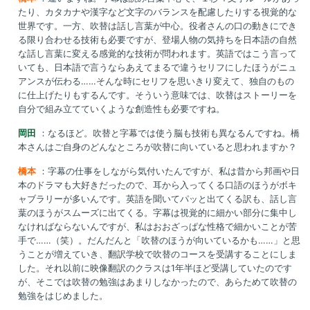
たり、カタカナや漢字など文字のバランスを配慮したりする視覚的な
世界です。一方、吹替は話し言葉が中心。役者さんの口の動きにでき
る限り合わせる技術も必要ですが、登場人物の気持ちを日本語の自然
な話し言葉に変える感覚的な技術が問われます。英語ではこう言って
いても、日本語で言うならあえてまるで違うセリフにしたほうがニュ
アンスが伝わる……そんな時にセリフを思いきり変えて、独自のもの
に仕上げたりもするんです。そういう意味では、吹替はストーリーを
自分で組み立てていくような創造性も必要ですね。
岡田
：なるほど。吹替と字幕では使う脳も技術も異なるんですね。橋
本さんはご自身のどんなところが吹替に向いていると思われますか？
橋本
：字幕の仕事をしながら気付いたんですが、私は昔から邦画や日
本のドラマも大好きだったので、耳から入ってくる口語のほうがボキ
ャブラリーが多いんです。英語を聞いてパッと出てくる訳も、話し言
葉のほうがスムーズに出てくる。字幕は視覚的に細かい部分に集中し
なければならないんですが、私はおおざっぱな性格で細かいことが苦
手で……（笑）。だんだんと「吹替のほうが向いているかも……」と思
うことが増えていき、翻訳学校で吹替のコースを受講することにしま
した。それ以前に映像翻訳のクラスは1年半ほど受講していたのです
が、そこでは吹替の勉強はあまりしなかったので、あらためて吹替の
勉強をはじめました。