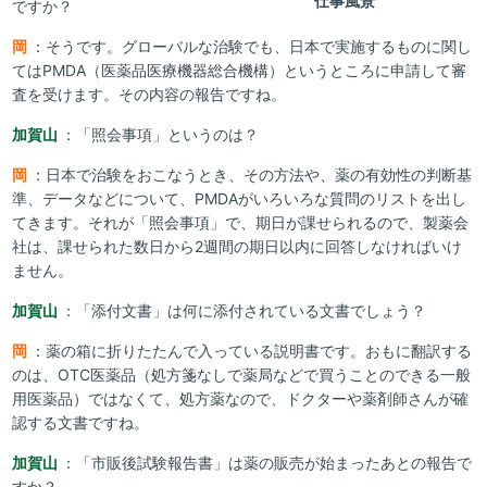
仕事風景
ですか？
岡
：そうです。グローバルな治験でも、日本で実施するものに関し
てはPMDA（医薬品医療機器総合機構）というところに申請して審
査を受けます。その内容の報告ですね。
加賀山
：「照会事項」というのは？
岡
：日本で治験をおこなうとき、その方法や、薬の有効性の判断基
準、データなどについて、PMDAがいろいろな質問のリストを出し
てきます。それが「照会事項」で、期日が課せられるので、製薬会
社は、課せられた数日から2週間の期日以内に回答しなければいけ
ません。
加賀山
：「添付文書」は何に添付されている文書でしょう？
岡
：薬の箱に折りたたんで入っている説明書です。おもに翻訳する
のは、OTC医薬品（処方箋なしで薬局などで買うことのできる一般
用医薬品）ではなくて、処方薬なので、ドクターや薬剤師さんが確
認する文書ですね。
加賀山
：「市販後試験報告書」は薬の販売が始まったあとの報告で
すか？