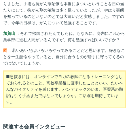
りました。手術も抗がん剤治療も本当にきついということを目の当
たりにして、抗がん剤の治験は多く扱っていましたが、やはり実態
を知っているのといないのとでは大違いだと実感しました。ですの
で、今年の目標は、がんについて勉強することです。
加賀山
：それで帰国されたんでしたね。ちなみに、身内にこれから
薬学部に進む人間がいるんですが、何を勉強すればいいですか？
岡
：若いあいだはいろいろやってみることだと思います。好きなこ
とを一生懸命やっていると、自分に合うものが勝手に寄ってくるの
ではないでしょうか。
■息抜きには、オンラインでヨガの教師になるトレーニングもし
ておられるとのこと。高校卒業後に渡米したことといい、たいへ
んなバイタリティを感じます。パンデミックのいま、医薬系の翻
訳は引く手あまたではないでしょうか。ご活躍を期待していま
す。
関連する会員インタビュー