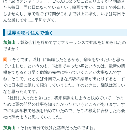
は『恋はデジャ・ブ』）、ごらんになったことありますか？朝起き
たら毎日、同じ日になっているという映画ですが、コロナで外出も
しませんし、家で過ごす時間がこれまで以上に増え、いまは毎日そ
んな感じです……平和すぎて。
世界を移り住んで働く
加賀山
：製薬会社を辞めてすぐフリーランスで翻訳を始められたの
ですか？
岡
：そうです。2社目に転職したときから、翻訳をやりたいと思っ
ていました。というのも、1社目でやったMRというのは、最新の情
報をできるだけ早く病院の先生に持っていくことが大事なんです
ね。そこで、たとえば外国で大きな治験の結果が出たりすると、す
ぐに日本語に訳して紹介していました。そのときに、翻訳は楽しい
なと思ったんです。
2社目に入ったときには、将来翻訳をしようと決めていて、その
ために薬の開発の仕事を知りたかったというところがあります。す
でに翻訳学校で勉強を始めていたので、そこの検定に合格したら会
社は辞めようと思っていました。
加賀山
：それが自分で設けた基準だったのですね。