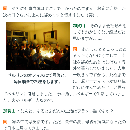
岡
：会社の仕事自体はすごく楽しかったのですが、検定に合格した
次の日ぐらいに上司に辞めますと伝えました（笑）。
加賀山
：そのまま会社勤めを
してもおかしくない経歴だと
思いますが……。
岡
：あまりひとところにとど
まりたくないほうでして、会
社を辞めたあとはしばらく海
外で暮らしていました。人生
一度きりですから、死ぬまで
ベルリンのオフィスにて同僚と。
に一度アーティストが移り住
毎日順番で料理をします。
む街に住んでみたい、と思っ
てベルリンに引越しました。その後は、ベルギーで生活していまし
た。夫がベルギー人なので。
加賀山
：なんと。するとふだんの生活はフランス語ですか？
岡
：家の中では英語です。ただ、去年の夏、母親が病気になったの
で日本に帰ってきました。