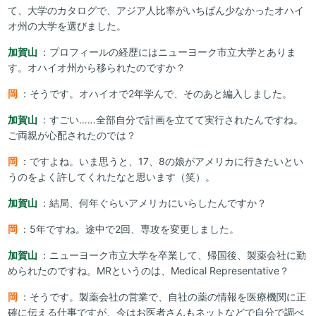
て、大学のカタログで、アジア人比率がいちばん少なかったオハイ
オ州の大学を選びました。
加賀山
：プロフィールの経歴にはニューヨーク市立大学とありま
す。オハイオ州から移られたのですか？
岡
：そうです。オハイオで2年学んで、そのあと編入しました。
加賀山
：すごい……全部自分で計画を立てて実行されたんですね。
ご両親が心配されたのでは？
岡
：ですよね。いま思うと、17、8の娘がアメリカに行きたいとい
うのをよく許してくれたなと思います（笑）。
加賀山
：結局、何年ぐらいアメリカにいらしたんですか？
岡
：5年ですね。途中で2回、専攻を変更しました。
加賀山
：ニューヨーク市立大学を卒業して、帰国後、製薬会社に勤
められたのですね。MRというのは、Medical Representative？
岡
：そうです。製薬会社の営業で、自社の薬の情報を医療機関に正
確に伝える仕事ですが、今はお医者さんもネットなどで自分で調べ