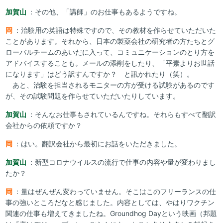
加賀山
：その他、「講師」のお仕事もあるようですね。
岡
：治験用の英語は特殊ですので、その教材を作らせていただいた
ことがあります。それから、日本の製薬会社の研究者の方たちとグ
ローバルチームのあいだに入って、コミュニケーションのとり方を
アドバイスすることも。メールの添削をしたり、「平素よりお世話
になります」はどう訳すんですか？ と訊かれたり（笑）。
あと、治験を担当されるモニターの方が受ける試験があるのです
が、その試験問題を作らせていただいたりしています。
加賀山
：そんなお仕事もされているんですね。それらもすべて翻訳
会社からの依頼ですか？
岡
：はい。翻訳会社から最初にお話をいただきました。
加賀山
：新型コロナウイルスの流行で仕事の内容や量が変わりまし
たか？
岡
：量はぜんぜん変わっていません。そこはこのフリーランスの仕
事の強いところだなと感じました。内容としては、やはりワクチン
関連の仕事も増えてきましたね。Groundhog Dayという映画（邦題