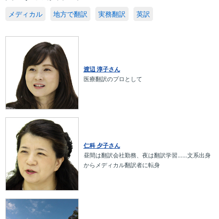
メディカル
地方で翻訳
実務翻訳
英訳
渡辺 淳子さん
医療翻訳のプロとして
仁科 夕子さん
昼間は翻訳会社勤務、夜は翻訳学習……文系出身
からメディカル翻訳者に転身