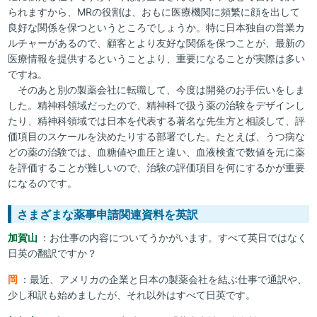
られますから、MRの役割は、おもに医療機関に頻繁に顔を出して
良好な関係を保つというところでしょうか。特に日本独自の営業カ
ルチャーがあるので、顧客とより友好な関係を保つことが、最新の
医療情報を提供するということより、重要になることが実際は多い
ですね。
そのあと別の製薬会社に転職して、今度は開発のお手伝いをしま
した。精神科領域だったので、精神科で扱う薬の治験をデザインし
たり、精神科領域では日本を代表する著名な先生方と相談して、評
価項目のスケールを決めたりする部署でした。たとえば、うつ病な
どの薬の治験では、血糖値や血圧と違い、血液検査で数値を元に薬
を評価することが難しいので、治験の評価項目を何にするかが重要
になるのです。
さまざまな薬事申請関連資料を英訳
加賀山
：お仕事の内容についてうかがいます。すべて英日ではなく
日英の翻訳ですか？
岡
：最近、アメリカの企業と日本の製薬会社を結ぶ仕事で通訳や、
少し和訳も始めましたが、それ以外はすべて日英です。