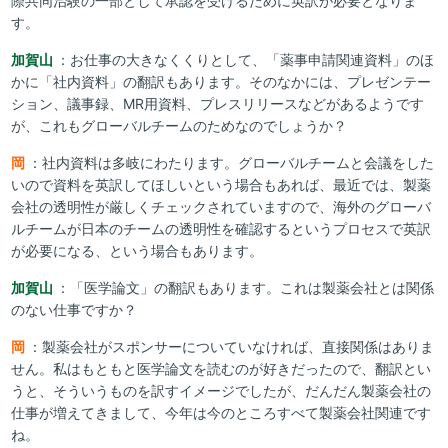
際共同治験の一部として承認を受けるために英訳が必要となりま
す。
加賀山
：お仕事の大きなくくりとして、「薬事申請関連資料」のほ
かに「社内資料」の翻訳もあります。そのなかには、プレゼンテー
ション、議事録、MR用資料、プレスリリースなどがあるようです
が、これもグローバルチームのためなのでしょうか？
岡
：社内資料は多岐にわたります。グローバルチームと会議をした
いので資料を英訳してほしいという場合もあれば、最近では、製薬
会社の透明性が厳しくチェックされていますので、海外のグローバ
ルチームが日本のチームの透明性を確認するというプロセスで英訳
が必要になる、という場合もあります。
加賀山
：「医学論文」の翻訳もあります。これは製薬会社とは関係
のない仕事ですか？
岡
：製薬会社がスポンサーについていなければ、直接関係はありま
せん。私はもともと医学論文を読むのが好きだったので、翻訳とい
うと、そういうものを訳すイメージでしたが、だんだん製薬会社の
仕事が増えてきまして、今年は今のところすべて製薬会社関連です
ね。