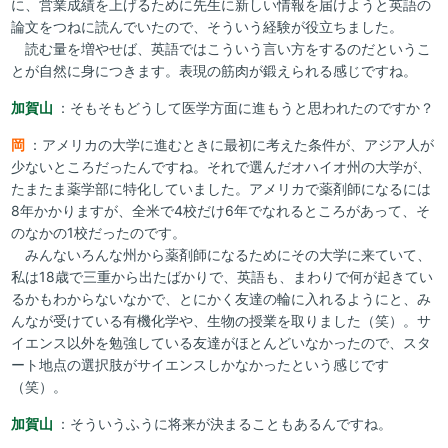
に、営業成績を上げるために先生に新しい情報を届けようと英語の
論文をつねに読んでいたので、そういう経験が役立ちました。
読む量を増やせば、英語ではこういう言い方をするのだというこ
とが自然に身につきます。表現の筋肉が鍛えられる感じですね。
加賀山
：そもそもどうして医学方面に進もうと思われたのですか？
岡
：アメリカの大学に進むときに最初に考えた条件が、アジア人が
少ないところだったんですね。それで選んだオハイオ州の大学が、
たまたま薬学部に特化していました。アメリカで薬剤師になるには
8年かかりますが、全米で4校だけ6年でなれるところがあって、そ
のなかの1校だったのです。
みんないろんな州から薬剤師になるためにその大学に来ていて、
私は18歳で三重から出たばかりで、英語も、まわりで何が起きてい
るかもわからないなかで、とにかく友達の輪に入れるようにと、み
んなが受けている有機化学や、生物の授業を取りました（笑）。サ
イエンス以外を勉強している友達がほとんどいなかったので、スタ
ート地点の選択肢がサイエンスしかなかったという感じです
（笑）。
加賀山
：そういうふうに将来が決まることもあるんですね。