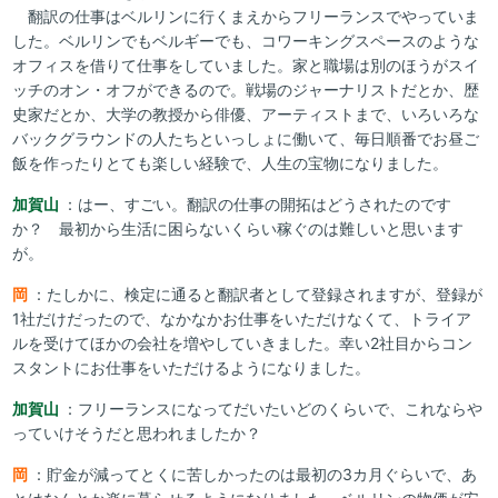
翻訳の仕事はベルリンに行くまえからフリーランスでやっていま
した。ベルリンでもベルギーでも、コワーキングスペースのような
オフィスを借りて仕事をしていました。家と職場は別のほうがスイ
ッチのオン・オフができるので。戦場のジャーナリストだとか、歴
史家だとか、大学の教授から俳優、アーティストまで、いろいろな
バックグラウンドの人たちといっしょに働いて、毎日順番でお昼ご
飯を作ったりとても楽しい経験で、人生の宝物になりました。
加賀山
：はー、すごい。翻訳の仕事の開拓はどうされたのです
か？ 最初から生活に困らないくらい稼ぐのは難しいと思います
が。
岡
：たしかに、検定に通ると翻訳者として登録されますが、登録が
1社だけだったので、なかなかお仕事をいただけなくて、トライア
ルを受けてほかの会社を増やしていきました。幸い2社目からコン
スタントにお仕事をいただけるようになりました。
加賀山
：フリーランスになってだいたいどのくらいで、これならや
っていけそうだと思われましたか？
岡
：貯金が減ってとくに苦しかったのは最初の3カ月ぐらいで、あ