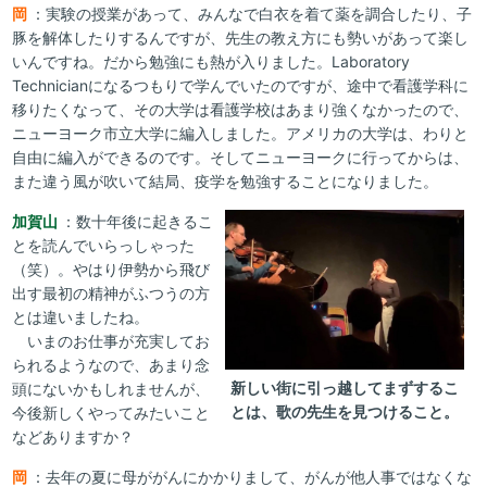
岡
：実験の授業があって、みんなで白衣を着て薬を調合したり、子
豚を解体したりするんですが、先生の教え方にも勢いがあって楽し
いんですね。だから勉強にも熱が入りました。Laboratory
Technicianになるつもりで学んでいたのですが、途中で看護学科に
移りたくなって、その大学は看護学校はあまり強くなかったので、
ニューヨーク市立大学に編入しました。アメリカの大学は、わりと
自由に編入ができるのです。そしてニューヨークに行ってからは、
また違う風が吹いて結局、疫学を勉強することになりました。
加賀山
：数十年後に起きるこ
とを読んでいらっしゃった
（笑）。やはり伊勢から飛び
出す最初の精神がふつうの方
とは違いましたね。
いまのお仕事が充実してお
られるようなので、あまり念
新しい街に引っ越してまずするこ
頭にないかもしれませんが、
とは、歌の先生を見つけること。
今後新しくやってみたいこと
などありますか？
岡
：去年の夏に母ががんにかかりまして、がんが他人事ではなくな