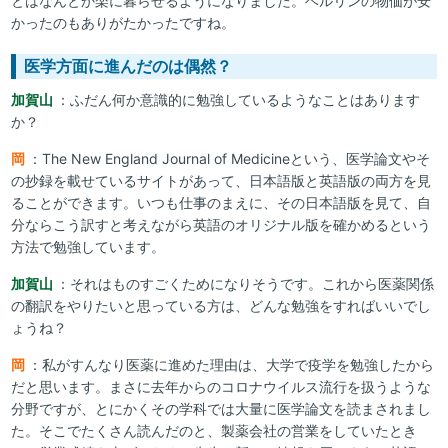
とはなんとか楽に暮らせるようになりました。ベルリンの物価が安
かったのもありがたかったですね。
医学方面に進んだのは偶然？
加賀山
：ふだん何か意識的に勉強しているようなことはあります
か？
岡
：The New England Journal of Medicineという、医学論文やそ
の抄録を載せているサイトがあって、日本語版と英語版の両方を見
ることができます。いつも仕事のまえに、その日本語版を見て、自
分ならこう訳すと考えながら英語のオリジナル版を確かめるという
方法で勉強しています。
加賀山
：それはものすごくためになりそうです。これから医薬関係
の翻訳をやりたいと思っている方は、どんな勉強をすればいいでし
ょうね？
岡
：私がすんなり医薬に進めた理由は、大学で疫学を勉強したから
だと思います。まさに去年からのコロナウイルス流行を扱うような
分野ですが、とにかくその学科では大量に医学論文を読まされまし
た。そこでたくさん読んだのと、製薬会社の営業をしていたとき