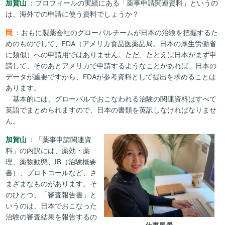
加賀山
：プロフィールの実績にある「薬事申請関連資料」というの
は、海外での申請に使う資料でしょうか？
岡
：おもに製薬会社のグローバルチームが日本の治験を把握するた
めのものでして、FDA（アメリカ食品医薬品局。日本の厚生労働省
に類似）への申請用ではありません。ただ、たとえば日本がまず申
請して、そのあとアメリカで申請するようなことがあれば、日本の
データが重要ですから、FDAが参考資料として提出を求めることは
あります。
基本的には、グローバルでおこなわれる治験の関連資料はすべて
英語でまとめられますので、日本の書類を英訳しなければなりませ
ん。
加賀山
：「薬事申請関連資
料」の内訳には、薬効・薬
理、薬物動態、IB（治験概要
書）、プロトコールなど、さ
まざまなものがあります。そ
のひとつ、「審査報告書」と
いうのは、日本でおこなった
治験の審査結果を報告するの