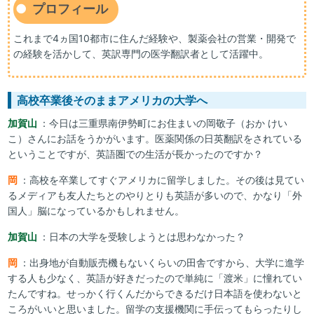
プロフィール
これまで4ヵ国10都市に住んだ経験や、製薬会社の営業・開発で
の経験を活かして、英訳専門の医学翻訳者として活躍中。
高校卒業後そのままアメリカの大学へ
加賀山
：今日は三重県南伊勢町にお住まいの岡敬子（おか けい
こ）さんにお話をうかがいます。医薬関係の日英翻訳をされている
ということですが、英語圏での生活が長かったのですか？
岡
：高校を卒業してすぐアメリカに留学しました。その後は見てい
るメディアも友人たちとのやりとりも英語が多いので、かなり「外
国人」脳になっているかもしれません。
加賀山
：日本の大学を受験しようとは思わなかった？
岡
：出身地が自動販売機もないくらいの田舎ですから、大学に進学
する人も少なく、英語が好きだったので単純に「渡米」に憧れてい
たんですね。せっかく行くんだからできるだけ日本語を使わないと
ころがいいと思いました。留学の支援機関に手伝ってもらったりし