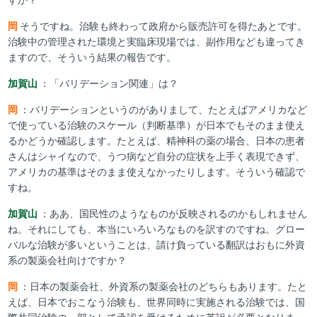
岡
そうですね。治験も終わって政府から販売許可を得たあとです。
治験中の管理された環境と実臨床現場では、副作用なども違ってき
ますので、そういう結果の報告です。
加賀山
：「バリデーション関連」は？
岡
：バリデーションというのがありまして、たとえばアメリカなど
で使っている治験のスケール（判断基準）が日本でもそのまま使え
るかどうか確認します。たとえば、精神科の薬の場合、日本の患者
さんはシャイなので、うつ病など自分の症状を上手く表現できず、
アメリカの基準はそのまま使えなかったりします。そういう確認で
すね。
加賀山
：ああ、国民性のようなものが反映されるのかもしれません
ね。それにしても、本当にいろいろなものを訳すのですね。グロー
バルな治験が多いということは、請け負っている翻訳はおもに外資
系の製薬会社向けですか？
岡
：日本の製薬会社、外資系の製薬会社のどちらもあります。たと
えば、日本でおこなう治験も、世界同時に実施される治験では、国