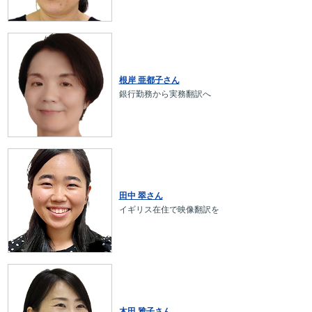
根岸 亜都子さん
銀行勤務から実務翻訳へ
田中 翠さん
イギリス在住で映像翻訳を
木田 雅子さん