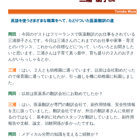
岡田
：今回のゲストはフリーランスで医薬翻訳のお仕事をされている
三浦朋子さんです。今日は三浦さんのこれまでのお仕事や家事・育児
とのバランス、これからの目標などについて、いろいろとお聞きした
いと思います。三浦さんは子育て真っ最中、育ち盛りの２人のお子さ
んがいらっしゃるとか。
三浦
：はい。２人とも幼稚園に通っています。以前は会社勤めだった
ので保育園に通っていましたが、引っ越しを機に幼稚園に転園しまし
た。
岡田
：以前は医薬系の翻訳会社にお勤めでしたか？
三浦
：はい。医薬翻訳が専門の翻訳会社で、副作用情報、安全性情報
を主に扱っていました。翻訳会社ですが、外注の翻訳者さんに依頼す
るのではなく、基本的に社内のスタッフが翻訳していました。副作用
報告や文献、論文、治験関係が多かったですね。
岡田
：メディカル分野の知識を支えるご経験が？