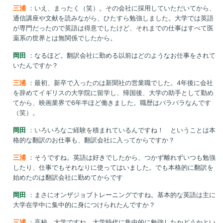
三浦
：いえ、まったく（笑）。その会社に採用していただいてから、
通信講座や文献を読みながら、ひたすら勉強しました。大学では英語
が専門だったので英語は得意でしたけど、それまでの仕事はすべて医
薬系の世界とは無関係でしたから。
岡田
：なるほど。翻訳会社に勤める以前はどのようなお仕事をされて
いたんですか？
三浦
：最初、新卒で入ったのは新聞社の営業職でした。4年後に会社
を辞めてイギリスの大学院に留学し、帰国後、大学の助手として勤め
てから、映画業界で6年半ほど働きました。職歴はバラバラなんです
（笑）。
岡田
：いろいろなご経験を積まれているんですね！ ということは本
格的な翻訳のお仕事も、翻訳会社に入ってからですか？
三浦
：そうですね。英語は好きでしたから、つかず離れずいつも勉強
したり、仕事でもそれなりに使ってはいました。でも本格的に翻訳を
始めたのは翻訳会社に勤めてからです
岡田
：まさにオンザジョブトレーニングですね。基本的な英語は主に
大学在学中に集中的に身につけられたんですか？
三浦
：高校、大学ですね。大学時代に集中的に勉強したかどうかとい