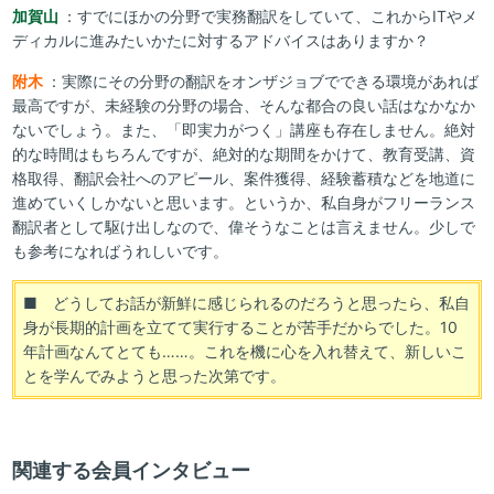
加賀山
：すでにほかの分野で実務翻訳をしていて、これからITやメ
ディカルに進みたいかたに対するアドバイスはありますか？
附木
：実際にその分野の翻訳をオンザジョブでできる環境があれば
最高ですが、未経験の分野の場合、そんな都合の良い話はなかなか
ないでしょう。また、「即実力がつく」講座も存在しません。絶対
的な時間はもちろんですが、絶対的な期間をかけて、教育受講、資
格取得、翻訳会社へのアピール、案件獲得、経験蓄積などを地道に
進めていくしかないと思います。というか、私自身がフリーランス
翻訳者として駆け出しなので、偉そうなことは言えません。少しで
も参考になればうれしいです。
■ どうしてお話が新鮮に感じられるのだろうと思ったら、私自
身が長期的計画を立てて実行することが苦手だからでした。10
年計画なんてとても……。これを機に心を入れ替えて、新しいこ
とを学んでみようと思った次第です。
関連する会員インタビュー