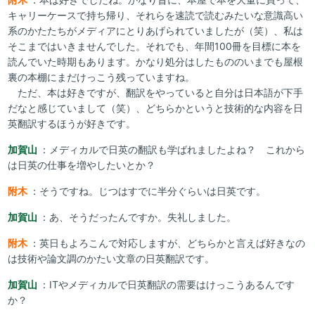
キャリーケースで持ち帰り、それらを速読で読むみたいな意識高い
系のかたたちがメディアにとりあげられていましたが（笑）、私は
そこまではいきませんでした。それでも、年間100冊を目標に本を
読んでいた時期もあります。かなり処分はしたもののいまでも屋根
裏の本棚にまだけっこう残っていますね。
ただ、本は好きですが、翻訳をやっていると自分は日本語が下手
だなと感じていまして（笑）、どちらかというと技術的な内容を日
英翻訳するほうが好きです。
加賀山
：メディカルで日英の翻訳も学ばれましたよね？ これから
は日英の仕事を増やしたいとか？
附木
：そうですね。じつはすでに半分ぐらいは日英です。
加賀山
：あ、そうだったんですか。失礼しました。
附木
：英日もよろこんで対応しますが、どちらかと言えば好きなの
は技術や論文調のかたい文章の日英翻訳です。
加賀山
：ITやメディカルで日英翻訳の需要はけっこうあるんです
か？