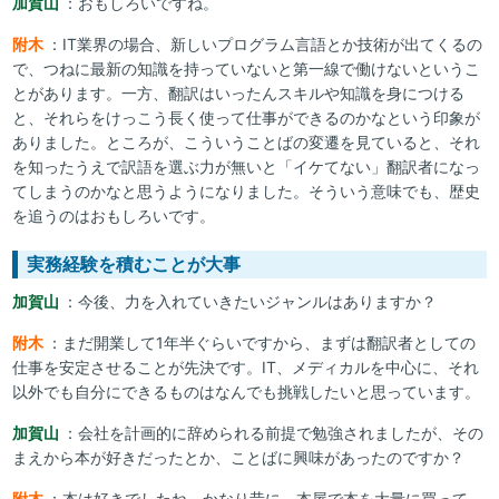
加賀山
：おもしろいですね。
附木
：IT業界の場合、新しいプログラム言語とか技術が出てくるの
で、つねに最新の知識を持っていないと第一線で働けないというこ
とがあります。一方、翻訳はいったんスキルや知識を身につける
と、それらをけっこう長く使って仕事ができるのかなという印象が
ありました。ところが、こういうことばの変遷を見ていると、それ
を知ったうえで訳語を選ぶ力が無いと「イケてない」翻訳者になっ
てしまうのかなと思うようになりました。そういう意味でも、歴史
を追うのはおもしろいです。
実務経験を積むことが大事
加賀山
：今後、力を入れていきたいジャンルはありますか？
附木
：まだ開業して1年半ぐらいですから、まずは翻訳者としての
仕事を安定させることが先決です。IT、メディカルを中心に、それ
以外でも自分にできるものはなんでも挑戦したいと思っています。
加賀山
：会社を計画的に辞められる前提で勉強されましたが、その
まえから本が好きだったとか、ことばに興味があったのですか？
附木
：本は好きでしたね。かなり昔に、本屋で本を大量に買って、