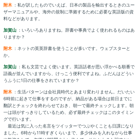
附木
：私が訳したものでいえば、日本の製品を輸出するときのユー
ザーマニュアルや、海外の規制に準拠するために必要な英語版の資
料などがあります。
加賀山
：いろいろありますね。辞書や事典でよく使われるものはあ
りますか？
附木
：ネットの英英辞書を使うことが多いです。ウェブスターと
か。
加賀山
：私も文芸でよく使います。英語話者が思い浮かべる順番で
語義が並んでいますから、けっこう便利ですよね。ふだんはどうい
うふうに1日の仕事をされていますか？
附木
：生活パターンは会社員時代とあまり変わりません。だいたい
6時前に起きて仕事をするのですが、納品がある場合は前日までに
翻訳とチェックを終わらせておき、朝一で最終チェックします。朝
一は頭がすっきりしているため、必ず最終チェックはこのタイミン
グで行います。
最近は気に入った名言をツイッターでつぶやくことも日課になり
ました。6時から11時すぎくらいまで、多少休みを入れながら仕事