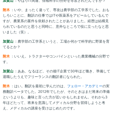
加賀山
：やはりIT関連、情報科学の分野を専攻されたんですか？
附木
：いや、まったく違って、専攻は農学部の工学系でした。おも
しろいことに、翻訳の仕事ではITや医薬系をアピールしているんで
すが、農業系の案件を依頼されたことがありました。経歴は結構見
られているのだと思うと同時に、意外なところで役に立ったなと思
いました（笑）。
加賀山
：農学部の工学系というと、工場か何かで科学的に野菜を育
てるとか？
附木
：いいえ。トラクターやコンバインといった農業機械の分野で
す。
加賀山
：ああ、なるほど。その後IT企業で30年ほど働き、準備して
退職したうえでフリーランスの翻訳者になられた。
附木
：はい。翻訳を最初に学んだのは、
フェロー・アカデミー
の実
務翻訳ベータでした。2012年でしたが、そのときはまだ将来の準備
というよりも、趣味と言った方が近いかもしれません。それから3
年ほどたって、将来を意識してメディカル分野を習得しようと考
え、メディカルの講座を受けはじめたのです。