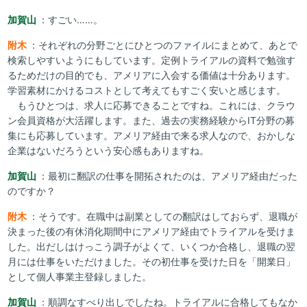
加賀山
：すごい……。
附木
：それぞれの分野ごとにひとつのファイルにまとめて、あとで
検索しやすいようにもしています。定例トライアルの資料で勉強す
るためだけの目的でも、アメリアに入会する価値は十分あります。
学習素材にかけるコストとして考えてもすごく安いと感じます。
もうひとつは、求人に応募できることですね。これには、クラウ
ン会員資格が大活躍します。また、過去の実務経験からIT分野の募
集にも応募しています。アメリア経由で来る求人なので、おかしな
企業はないだろうという安心感もありますね。
加賀山
：最初に翻訳の仕事を開拓されたのは、アメリア経由だった
のですか？
附木
：そうです。在職中は副業としての翻訳はしておらず、退職が
決まった後の有休消化期間中にアメリア経由でトライアルを受けま
した。出だしはけっこう調子がよくて、いくつか合格し、退職の翌
月には仕事をいただけました。その初仕事を受けた日を「開業日」
として個人事業主登録しました。
加賀山
：順調なすべり出しでしたね。トライアルに合格してもなか