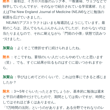
附木
：最初は、イカロス出版のムック本、一般書籍、ウェブなどで
独学していたんですが、そのなかで紹介されている学習素材、たと
えばThe New England Journal of Medicine (NEJM)などに勉強の
範囲を広げていきました。
NEJMのアブストラクトはいまも毎週読むようにしています。最
初のころは、読んでもちんぷんかんぷんでしたが、わからないのは
当たりまえなので、それに耐えながら「門前の小僧」状態で読みつ
づけました。
加賀山
：よくそこで挫折せずに続けられましたね。
附木
：そこですね。要領のいい人だったらやめていたと思います
（笑）。でも、すぐに結果が出るものはすぐに追いつかれますか
ら。
加賀山
：学びはじめてどのくらいで、これは仕事にできると感じま
したか？
附木
：3〜5年ぐらいたったときでしょうか。基本的に勉強は週末
と平日の通勤中だけでしたので、期間としては長いですが、時間と
してはそれほど多くはありません。
「1万時間の法則」というのがあります。ある分野でそれなりのレ