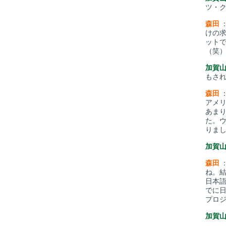
ツ・ク
森田
けの
ットで
（笑
加賀
もさ
森田
アメ
あま
た。
りま
加賀
森田
ね。
日本
でに
プロ
加賀