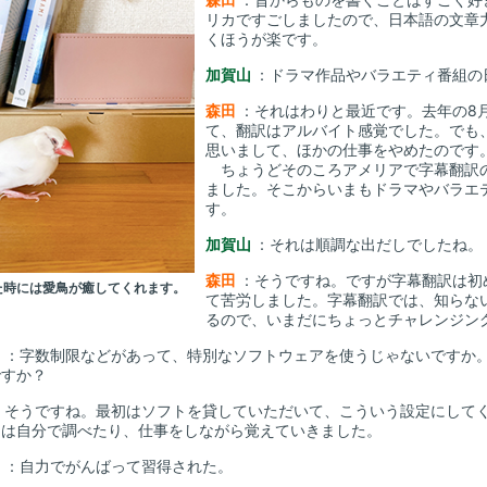
リカですごしましたので、日本語の文章
くほうが楽です。
加賀山
：ドラマ作品やバラエティ番組の
森田
：それはわりと最近です。去年の8
て、翻訳はアルバイト感覚でした。でも
思いまして、ほかの仕事をやめたのです
ちょうどそのころアメリアで字幕翻訳
ました。そこからいまもドラマやバラエ
す。
加賀山
：それは順調な出だしでしたね。
森田
：そうですね。ですが字幕翻訳は初
た時には愛鳥が癒してくれます。
て苦労しました。字幕翻訳では、知らな
るので、いまだにちょっとチャレンジン
山
：字数制限などがあって、特別なソフトウェアを使うじゃないですか
ですか？
：そうですね。最初はソフトを貸していただいて、こういう設定にして
らは自分で調べたり、仕事をしながら覚えていきました。
山
：自力でがんばって習得された。