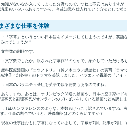
：知識がないなか入ってしまった分野なので、つねに不安はありますが
の講座もいろいろありますから、今後知識を仕入れていく方法として考
まざまな仕事を体験
山
：「字幕」というとつい日本語をイメージしてしまうのですが、英語
あるのでしょうか？
：文字数の制限です。
山
：文字数でしたか。訳された字幕作品のなかで、紹介していただける
：産科医療漫画の『コウノドリ』（鈴ノ木ユウ／講談社）の実写ドラマ
田奈津子／幻冬舎）のドラマを英訳しました。バラエティ番組の『アイ
山
：日本のバラエティ番組を英語で観る需要もあるのですね。
：ありますね。あとは、オリンピック関連の動画や、日本の空手家のド
の理事長と副理事長がオンラインのプレゼンをしている動画なども訳し
山
：TEDカンファレンスのような。本数もけっこう訳されていますね。
です。仕事の割合でいうと、映像翻訳はどのくらいですか？
：現在の仕事はおもに字幕になっていまして、字幕が7割、記事が2割、