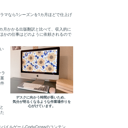
ラマなら1シーズンを1カ月ほどで仕上げ
カ月かかる出版翻訳と比べて、収入的に
が、ほかの仕事はどのように依頼されるので
い
ーラ
、案
案件
デスクに向かう時間が長いため、
気分が明るくなるような作業場作りを
心がけています。
と
れた
ルゲームCodyCrossのコンテン