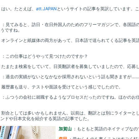
：はい。たとえば、
att.JAPAN
というサイトの記事を英訳しています。
山
：見てみると、訪日・在日外国人のためのフリーマガジンで、各国語
そうですね。
：オンラインと紙媒体の両方があって、日本語で送られてくる記事を英
山
：この仕事はどうやって見つけたのですか？
：たまたま検索をしていて、日英翻訳者を募集していましたので、応募
山
：過去の実績がないとなかなか採用されないという話も聞きますが…
：履歴書も送り、テストや面談を受けてという感じでしたので。
山
：ふつうの会社に就職するようなプロセスだったのですね。ほかのお
：割合としては多いかもしれません。以前は、翻訳とは別にライターと
ウンドや日本文化を紹介する英語の記事でした。
加賀山
：もともと英語のネイティブなの
森田
：昔からものを書くことはすごく好