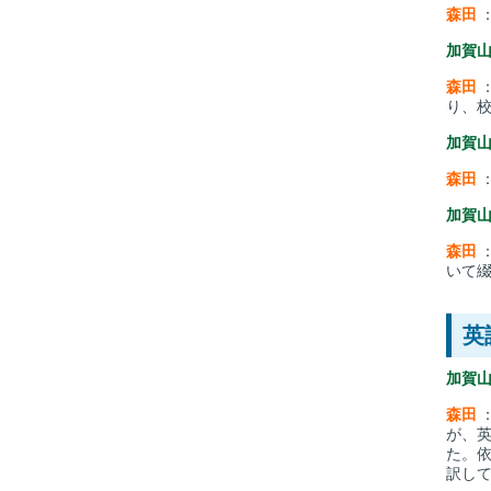
森田
加賀
森田
り、
加賀
森田
加賀
森田
いて綴
英
加賀
森田
が、
た。
訳し