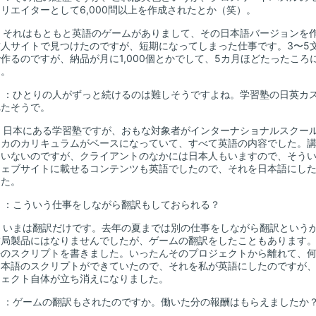
リエイターとして6,000問以上を作成されたとか（笑）。
：それはもともと英語のゲームがありまして、その日本語バージョンを
求人サイトで見つけたのですが、短期になってしまった仕事です。3〜5
作るのですが、納品が月に1,000個とかでして、5カ月ほどたったころ
）。
山
：ひとりの人がずっと続けるのは難しそうですよね。学習塾の日英カ
れたそうで。
：日本にある学習塾ですが、おもな対象者がインターナショナルスクー
リカのカリキュラムがベースになっていて、すべて英語の内容でした。
りいないのですが、クライアントのなかには日本人もいますので、そう
ウェブサイトに載せるコンテンツも英語でしたので、それを日本語にし
した。
山
：こういう仕事をしながら翻訳もしておられる？
：いまは翻訳だけです。去年の夏までは別の仕事をしながら翻訳という
結局製品にはなりませんでしたが、ゲームの翻訳をしたこともあります
語のスクリプトを書きました。いったんそのプロジェクトから離れて、
日本語のスクリプトができていたので、それを私が英語にしたのですが
ジェクト自体が立ち消えになりました。
山
：ゲームの翻訳もされたのですか。働いた分の報酬はもらえましたか