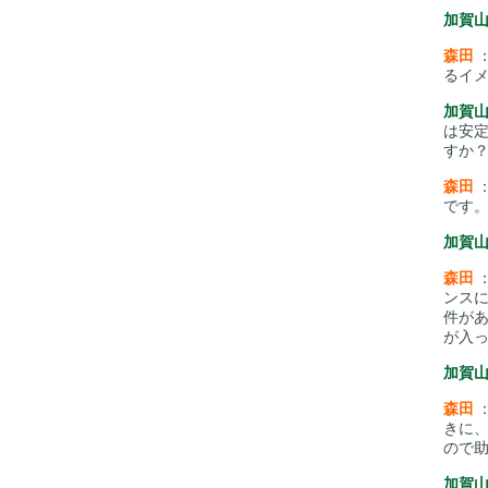
加賀
森田
るイメ
加賀
は安定
すか
森田
です
加賀
森田
ンス
件が
が入
加賀
森田
きに
ので
加賀