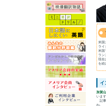
米国
ライ
米国
ラン
現在
を続
イ
加賀
いま
記事
ね。