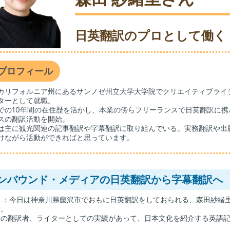
日英翻訳のプロとして働く
プロフィール
カリフォルニア州にあるサンノゼ州立大学大学院でクリエイティブライ
ターとして就職。
での10年間の在住歴を活かし、本業の傍らフリーランスで日英翻訳に携わ
スの翻訳活動を開始。
は主に観光関連の記事翻訳や字幕翻訳に取り組んでいる。実務翻訳や出
けながら活動ができればと思っています。
ンバウンド・メディアの日英翻訳から字幕翻訳へ
山
：今日は神奈川県藤沢市でおもに日英翻訳をしておられる、森田紗緒里
す。
の翻訳者、ライターとしての実績があって、日本文化を紹介する英語記