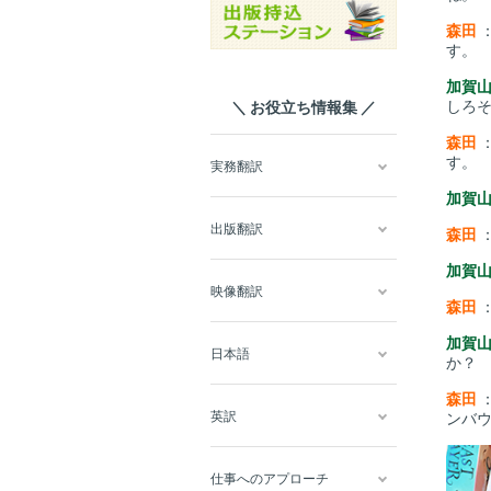
森田
す。
加賀
しろ
＼ お役立ち情報集 ／
森田
す。
実務翻訳
加賀
出版翻訳
森田
加賀
映像翻訳
森田
加賀
日本語
か？
森田
英訳
ンバ
仕事へのアプローチ