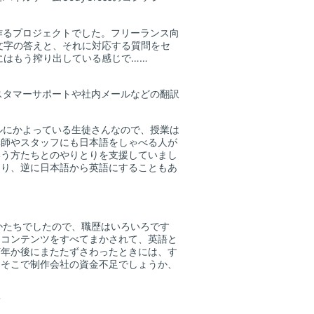
作るプロジェクトでした。フリーランス向
文字の答えと、それに対応する質問をセ
にはもう搾り出している感じで……
スタマーサポートや社内メールなどの翻訳
ルにかよっている生徒さんなので、授業は
講師やスタッフにも日本語をしゃべる人が
いう方たちとのやりとりを支援していまし
たり、逆に日本語から英語にすることもあ
かたちでしたので、職歴はいろいろです
。コンテンツをすべてまかされて、英語と
何年か後にまたたずさわったときには、す
、そこで制作会社の資金不足でしょうか、
？