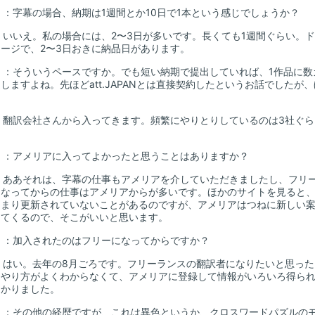
山
：字幕の場合、納期は1週間とか10日で1本という感じでしょうか？
：いいえ。私の場合には、2〜3日が多いです。長くても1週間ぐらい。ド
ージで、2〜3日おきに納品日があります。
山
：そういうペースですか。でも短い納期で提出していれば、1作品に数
しますよね。先ほどatt.JAPANとは直接契約したというお話でした
？
：翻訳会社さんから入ってきます。頻繁にやりとりしているのは3社ぐら
。
山
：アメリアに入ってよかったと思うことはありますか？
：ああそれは、字幕の仕事もアメリアを介していただきましたし、フリ
になってからの仕事はアメリアからが多いです。ほかのサイトを見ると
あまり更新されていないことがあるのですが、アメリアはつねに新しい
ってくるので、そこがいいと思います。
山
：加入されたのはフリーになってからですか？
：はい。去年の8月ごろです。フリーランスの翻訳者になりたいと思った
、やり方がよくわからなくて、アメリアに登録して情報がいろいろ得ら
助かりました。
山
：その他の経歴ですが、これは異色というか、クロスワードパズルのモバイ