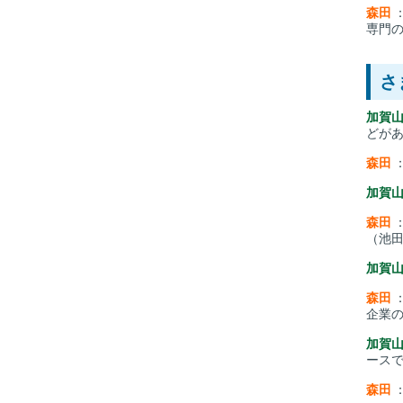
森田
専門
さ
加賀
どが
森田
加賀
森田
（池
加賀
森田
企業
加賀
ース
森田