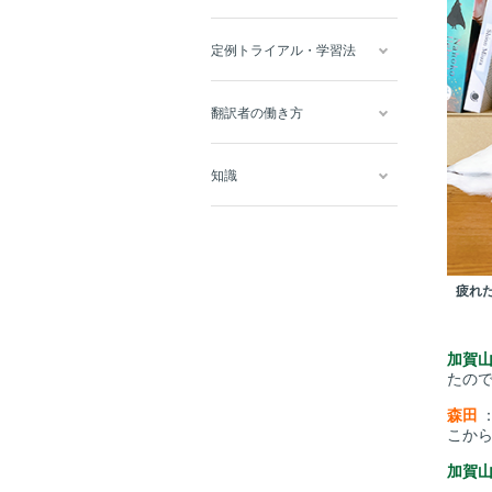
定例トライアル・学習法
翻訳者の働き方
知識
疲れ
加賀
たの
森田
こか
加賀