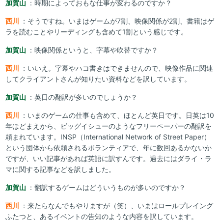
加賀山
：時期によっておもな仕事が変わるのですか？
西川
：そうですね。いまはゲームが7割、映像関係が2割、書籍はゲ
ラを読むことやリーディングも含めて1割という感じです。
加賀山
：映像関係というと、字幕や吹替ですか？
西川
：いいえ。字幕やハコ書きはできませんので、映像作品に関連
してクライアントさんが知りたい資料などを訳しています。
加賀山
：英日の翻訳が多いのでしょうか？
西川
：いまのゲームの仕事も含めて、ほとんど英日です。日英は10
年ほどまえから、ビッグイシューのようなフリーペーパーの翻訳を
頼まれています。INSP（International Network of Street Paper）
という団体から依頼されるボランティアで、年に数回あるかないか
ですが、いい記事があれば英語に訳すんです。過去にはダライ・ラ
マに関する記事などを訳しました。
加賀山
：翻訳するゲームはどういうものが多いのですか？
西川
：来たらなんでもやりますが（笑）、いまはロールプレイング
ふたつと、あるイベントの告知のような内容を訳しています。