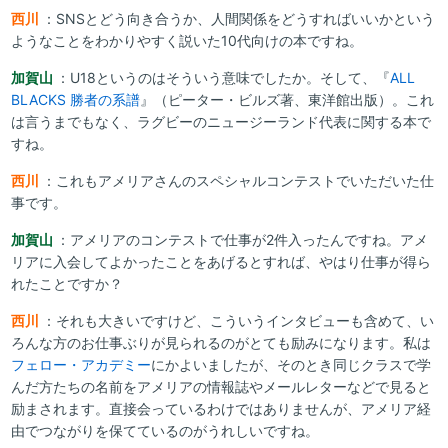
西川
：SNSとどう向き合うか、人間関係をどうすればいいかという
ようなことをわかりやすく説いた10代向けの本ですね。
加賀山
：U18というのはそういう意味でしたか。そして、『
ALL
BLACKS 勝者の系譜
』（ピーター・ビルズ著、東洋館出版）。これ
は言うまでもなく、ラグビーのニュージーランド代表に関する本で
すね。
西川
：これもアメリアさんのスペシャルコンテストでいただいた仕
事です。
加賀山
：アメリアのコンテストで仕事が2件入ったんですね。アメ
リアに入会してよかったことをあげるとすれば、やはり仕事が得ら
れたことですか？
西川
：それも大きいですけど、こういうインタビューも含めて、い
ろんな方のお仕事ぶりが見られるのがとても励みになります。私は
フェロー・アカデミー
にかよいましたが、そのとき同じクラスで学
んだ方たちの名前をアメリアの情報誌やメールレターなどで見ると
励まされます。直接会っているわけではありませんが、アメリア経
由でつながりを保てているのがうれしいですね。