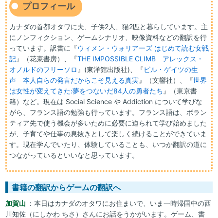
プロフィール
カナダの首都オタワに夫、子供2人、猫2匹と暮らしています。主
にノンフィクション、ゲームシナリオ、映像資料などの翻訳を行
っています。訳書に『
ウィメン・ウォリアーズ はじめて読む女戦
記
』（花束書房）、『
THE IMPOSSIBLE CLIMB アレックス・
オノルドのフリーソロ
』(東洋館出版社)、『
ビル・ゲイツの生
声 本人自らの発言だからこそ見える真実
』（文響社）、『
世界
は女性が変えてきた:夢をつないだ84人の勇者たち
』（東京書
籍）など。現在は Social Science や Addiction について学びな
がら、フランス語の勉強も行っています。フランス語は、ボラン
ティア先で使う機会が多いために必要に迫られて学び始めました
が、子育てや仕事の息抜きとして楽しく続けることができていま
す。現在学んでいたり、体験していることも、いつか翻訳の道に
つながっているといいなと思っています。
書籍の翻訳からゲームの翻訳へ
加賀山
：本日はカナダのオタワにお住まいで、いま一時帰国中の西
川知佐（にしかわ ちさ）さんにお話をうかがいます。ゲーム、書