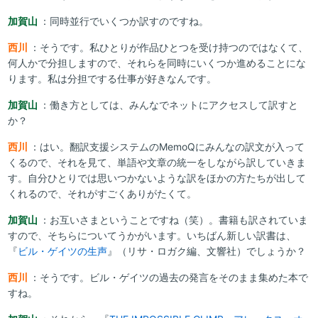
加賀山
：同時並行でいくつか訳すのですね。
西川
：そうです。私ひとりが作品ひとつを受け持つのではなくて、
何人かで分担しますので、それらを同時にいくつか進めることにな
ります。私は分担でする仕事が好きなんです。
加賀山
：働き方としては、みんなでネットにアクセスして訳すと
か？
西川
：はい。翻訳支援システムのMemoQにみんなの訳文が入って
くるので、それを見て、単語や文章の統一をしながら訳していきま
す。自分ひとりでは思いつかないような訳をほかの方たちが出して
くれるので、それがすごくありがたくて。
加賀山
：お互いさまということですね（笑）。書籍も訳されていま
すので、そちらについてうかがいます。いちばん新しい訳書は、
『
ビル・ゲイツの生声
』（リサ・ロガク編、文響社）でしょうか？
西川
：そうです。ビル・ゲイツの過去の発言をそのまま集めた本で
すね。