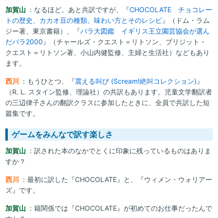
加賀山
：なるほど。あと共訳ですが、『
CHOCOLATE チョコレー
トの歴史、カカオ豆の種類、味わい方とそのレシピ
』（ドム・ラム
ジー著、東京書籍）、『
バラ大図鑑 イギリス王立園芸協会が選ん
だバラ2000
』（チャールズ・クエスト＝リトソン、ブリジット・
クエスト＝リトソン著、小山内健監修、主婦と生活社）などもあり
ます。
西川
：もうひとつ、『
震える叫び (Scream!絶叫コレクション)
』
（R. L. スタイン監修、理論社）の共訳もあります。児童文学翻訳者
の三辺律子さんの翻訳クラスに参加したときに、全員で共訳した短
篇集です。
ゲームをみんなで訳す楽しさ
加賀山
：訳された本のなかでとくに印象に残っているものはありま
すか？
西川
：最初に訳した『CHOCOLATE』と、『ウィメン・ウォリアー
ズ』です。
加賀山
：籍関係では『CHOCOLATE』が初めてのお仕事だったんで