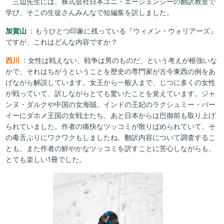
三辺先生には、株式会社日本ユニ・エージェンシーの翻訳教室で
学び、そこの生徒さんみんなで短編集を訳しました。
加賀山
：もうひとつ印象に残っている『ウィメン・ウォリアーズ』
ですが、これはどんな内容ですか？
西川
：女性は戦えない、戦争は男のものだ、という考えが根強いな
かで、それはちがうということを歴史の専門家が古今東西の例をあ
げながら解説しています。女王から一般人まで、じつに多くの女性
が戦っていて、訳しながらとても驚いたことを覚えています。ジャ
ンヌ・ダルクや中国の女海賊、インドの王妃のラクシュミー・バー
イーにダホメ王国の女戦士たち、あと日本からは巴御前も取り上げ
られていました。作者の痛快なツッコミが散りばめられていて、そ
の毒舌ぶりにワクワクもしましたね。翻訳内容について調査するこ
とも、また作者の鮮やかなツッコミを訳すことに苦心しながらも、
とても楽しい1冊でした。