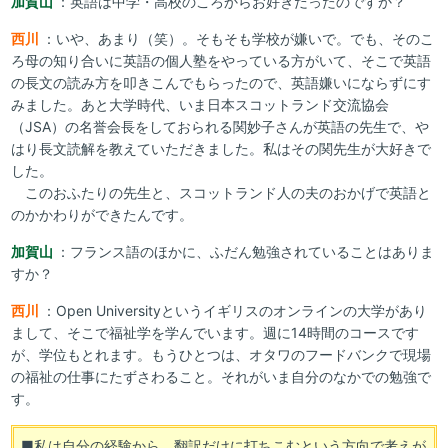
加賀山
：英語は中学・高校のころからお好きだったのですか？
西川
：いや、あまり（笑）。そもそも学校が嫌いで。でも、そのこ
ろ母の知り合いに英語の個人塾をやっている方がいて、そこで英語
の長文の読み方を叩きこんでもらったので、英語嫌いにならずにす
みました。あと大学時代、いま日本スコットランド交流協会
（JSA）の名誉会長をしておられる関妙子さんが英語の先生で、や
はり長文読解を教えていただきました。私はその関先生が大好きで
した。
このおふたりの先生と、スコットランド人の夫のおかげで英語と
のかかわりができたんです。
加賀山
：フランス語のほかに、ふだん勉強されていることはありま
すか？
西川
：Open Universityというイギリスのオンラインの大学があり
まして、そこで福祉学を学んでいます。週に14時間のコースです
が、学位もとれます。もうひとつは、オタワのフードバンクで現場
の福祉の仕事にたずさわること。それがいま自分のなかでの勉強で
す。
■私は自分の経験から、翻訳だけに打ちこむという方向で考えが