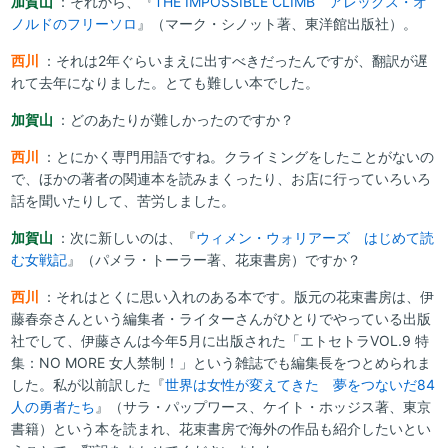
加賀山
：それから、『
THE IMPOSSIBLE CLIMB アレックス・オ
ノルドのフリーソロ
』（マーク・シノット著、東洋館出版社）。
西川
：それは2年ぐらいまえに出すべきだったんですが、翻訳が遅
れて去年になりました。とても難しい本でした。
加賀山
：どのあたりが難しかったのですか？
西川
：とにかく専門用語ですね。クライミングをしたことがないの
で、ほかの著者の関連本を読みまくったり、お店に行っていろいろ
話を聞いたりして、苦労しました。
加賀山
：次に新しいのは、『
ウィメン・ウォリアーズ はじめて読
む女戦記
』（パメラ・トーラー著、花束書房）ですか？
西川
：それはとくに思い入れのある本です。版元の花束書房は、伊
藤春奈さんという編集者・ライターさんがひとりでやっている出版
社でして、伊藤さんは今年5月に出版された「エトセトラVOL.9 特
集：NO MORE 女人禁制！」という雑誌でも編集長をつとめられま
した。私が以前訳した『
世界は女性が変えてきた 夢をつないだ84
人の勇者たち
』（サラ・パップワース、ケイト・ホッジス著、東京
書籍）という本を読まれ、花束書房で海外の作品も紹介したいとい