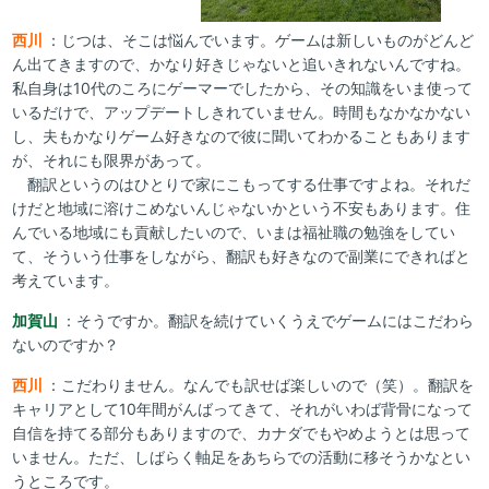
西川
：じつは、そこは悩んでいます。ゲームは新しいものがどんど
ん出てきますので、かなり好きじゃないと追いきれないんですね。
私自身は10代のころにゲーマーでしたから、その知識をいま使って
いるだけで、アップデートしきれていません。時間もなかなかない
し、夫もかなりゲーム好きなので彼に聞いてわかることもあります
が、それにも限界があって。
翻訳というのはひとりで家にこもってする仕事ですよね。それだ
けだと地域に溶けこめないんじゃないかという不安もあります。住
んでいる地域にも貢献したいので、いまは福祉職の勉強をしてい
て、そういう仕事をしながら、翻訳も好きなので副業にできればと
考えています。
加賀山
：そうですか。翻訳を続けていくうえでゲームにはこだわら
ないのですか？
西川
：こだわりません。なんでも訳せば楽しいので（笑）。翻訳を
キャリアとして10年間がんばってきて、それがいわば背骨になって
自信を持てる部分もありますので、カナダでもやめようとは思って
いません。ただ、しばらく軸足をあちらでの活動に移そうかなとい
うところです。