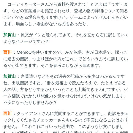
コーディネーターさんから資料を渡されて、たとえば「です・ま
す」などの言葉遣いを指定されたり、登場人物の詳細について知る
ことができる場合もありますけど、ゲームによってぜんぜんちがい
ます。場面らしい場面がないものもあったり。
加賀山
：原文がドンと送られてきて、それを左から右に訳していく
ようなイメージですか？
西川
：MemoQを使いますので、左が英語、右が日本語で、端っこ
に過去の翻訳、つまりほかの方がこれまでどういうふうに訳してい
るかが出てきます。そこを参考にしながら進めます。
加賀山
：言葉遣いなどもその過去の記録から多少はわかるんです
ね。出版翻訳ですと、1冊を最後まで読んだうえで、たとえばある
人の話し方をどうするかといったことも判断できるわけですが、ゲ
ーム翻訳ではかなり想像力を働かせなければいけない気がします。
不安になったりしませんか？
西川
：クライアントさんに質問することができますし、翻訳をチェ
ックしてくださるチェッカーさんもいるので不安になることはあり
ません。「これこれこういった理由で、このような訳文にしまし
た」など連絡をとったり、申し送りを残すなどして、あちらの判断