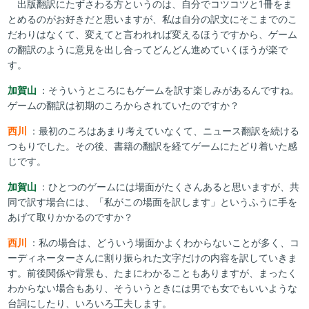
出版翻訳にたずさわる方というのは、自分でコツコツと1冊をま
とめるのがお好きだと思いますが、私は自分の訳文にそこまでのこ
だわりはなくて、変えてと言われれば変えるほうですから、ゲーム
の翻訳のように意見を出し合ってどんどん進めていくほうが楽で
す。
加賀山
：そういうところにもゲームを訳す楽しみがあるんですね。
ゲームの翻訳は初期のころからされていたのですか？
西川
：最初のころはあまり考えていなくて、ニュース翻訳を続ける
つもりでした。その後、書籍の翻訳を経てゲームにたどり着いた感
じです。
加賀山
：ひとつのゲームには場面がたくさんあると思いますが、共
同で訳す場合には、「私がこの場面を訳します」というふうに手を
あげて取りかかるのですか？
西川
：私の場合は、どういう場面かよくわからないことが多く、コ
ーディネーターさんに割り振られた文字だけの内容を訳していきま
す。前後関係や背景も、たまにわかることもありますが、まったく
わからない場合もあり、そういうときには男でも女でもいいような
台詞にしたり、いろいろ工夫します。