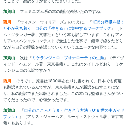
うことで、翻訳をまかせてくださいました。
加賀山
：フェミニズム系の本の翻訳が続いたのですね。
西川
：『ウィメン・ウォリアーズ』のまえに、『
1日5分呼吸を描く
と心が落ち着く 自分の「生きる」に集中するワークブック
』（ト
ム・グランガー著、文響社）という本も訳しています。これはアメ
リアのスペシャルコンテストで受注した仕事で、鉛筆で線をたどり
ながら自分の呼吸を確認していくというユニークな内容でした。
加賀山
：次は『
ミケランジェロ・ブオナローティの生涯
』（デイヴ
ィッド・ヘムソール著、東京書籍）。これはタイトルどおり、ミケ
ランジェロの伝記ですか？
西川
：そうです。原書は1800年あたりに書かれて、日本でも何度
も翻訳されているんですが、東京書籍さんが新訳を出すことにな
り、私の翻訳でまた出版されました。この本には監修者さんがつい
てくださったので、心強かったです。
加賀山
：『
自分のこころとうまく付き合う方法（U18 世の中ガイド
ブック）
』（アリス・ジェームズ、ルーイ・ストウェル著、東京書
籍）もあります。