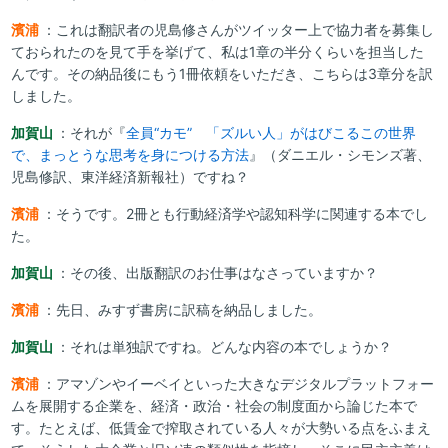
濱浦
：これは翻訳者の児島修さんがツイッター上で協力者を募集し
ておられたのを見て手を挙げて、私は1章の半分くらいを担当した
んです。その納品後にもう1冊依頼をいただき、こちらは3章分を訳
しました。
加賀山
：それが『
全員“カモ” 「ズルい人」がはびこるこの世界
で、まっとうな思考を身につける方法
』（ダニエル・シモンズ著、
児島修訳、東洋経済新報社）ですね？
濱浦
：そうです。2冊とも行動経済学や認知科学に関連する本でし
た。
加賀山
：その後、出版翻訳のお仕事はなさっていますか？
濱浦
：先日、みすず書房に訳稿を納品しました。
加賀山
：それは単独訳ですね。どんな内容の本でしょうか？
濱浦
：アマゾンやイーベイといった大きなデジタルプラットフォー
ムを展開する企業を、経済・政治・社会の制度面から論じた本で
す。たとえば、低賃金で搾取されている人々が大勢いる点をふまえ