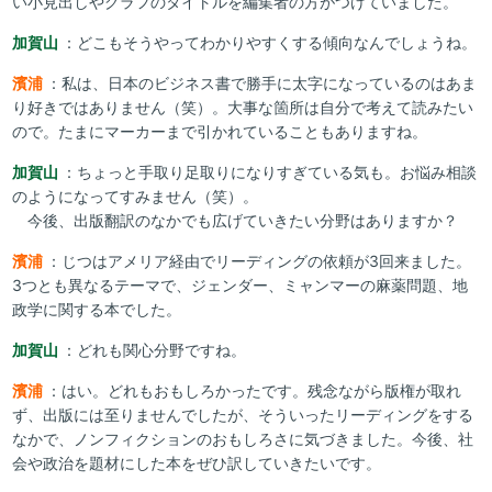
い小見出しやグラフのタイトルを編集者の方がつけていました。
加賀山
：どこもそうやってわかりやすくする傾向なんでしょうね。
濱浦
：私は、日本のビジネス書で勝手に太字になっているのはあま
り好きではありません（笑）。大事な箇所は自分で考えて読みたい
ので。たまにマーカーまで引かれていることもありますね。
加賀山
：ちょっと手取り足取りになりすぎている気も。お悩み相談
のようになってすみません（笑）。
今後、出版翻訳のなかでも広げていきたい分野はありますか？
濱浦
：じつはアメリア経由でリーディングの依頼が3回来ました。
3つとも異なるテーマで、ジェンダー、ミャンマーの麻薬問題、地
政学に関する本でした。
加賀山
：どれも関心分野ですね。
濱浦
：はい。どれもおもしろかったです。残念ながら版権が取れ
ず、出版には至りませんでしたが、そういったリーディングをする
なかで、ノンフィクションのおもしろさに気づきました。今後、社
会や政治を題材にした本をぜひ訳していきたいです。