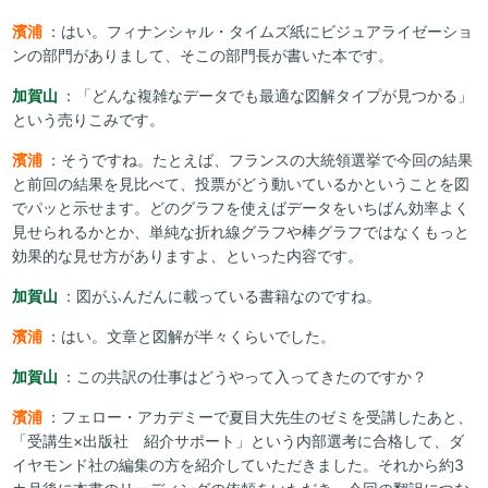
濱浦
：はい。フィナンシャル・タイムズ紙にビジュアライゼーショ
ンの部門がありまして、そこの部門長が書いた本です。
加賀山
：「どんな複雑なデータでも最適な図解タイプが見つかる」
という売りこみです。
濱浦
：そうですね。たとえば、フランスの大統領選挙で今回の結果
と前回の結果を見比べて、投票がどう動いているかということを図
でパッと示せます。どのグラフを使えばデータをいちばん効率よく
見せられるかとか、単純な折れ線グラフや棒グラフではなくもっと
効果的な見せ方がありますよ、といった内容です。
加賀山
：図がふんだんに載っている書籍なのですね。
濱浦
：はい。文章と図解が半々くらいでした。
加賀山
：この共訳の仕事はどうやって入ってきたのですか？
濱浦
：フェロー・アカデミーで夏目大先生のゼミを受講したあと、
「受講生×出版社 紹介サポート」という内部選考に合格して、ダ
イヤモンド社の編集の方を紹介していただきました。それから約3