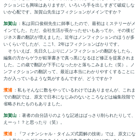
クションにも興味はありますが、いろいろ手を出しすぎて破綻しな
いか心配です。加賀山先生はフィクションがメインですか？
加賀山
：私は田口俊樹先生に師事したので、最初はミステリーがメ
インでした。ただ、会社生活が長かったせいもあってか、その後ビ
ジネス書の翻訳が増えました。近年はノンフィクションのほうが多
いくらいでしたが、ここ1、2年はフィクションばかりです。
そういえば、先日久しぶりにノンフィクションの翻訳をしたら、
編集の方からゲラが鉛筆書きで真っ黒になるほど修正を提案されま
した。この歳で翻訳が下手になったかと落ちこみました（笑）。ノ
ンフィクションの翻訳って、最近は本当にわかりやすくすることに
力が入っているような気がするんですが、どうですか？
濱浦
：私もそんなに数をやっているわけではありませんが、これま
での翻訳では、原文で日本になじみのないところなどは編集段階で
省略されたものもありました。
加賀山
：著者の自分語りのような記述はばっさり削られたりして、
えーっ！？と思ったり（笑）。
濱浦
：『フィナンシャル・タイムズ式図解の技術』では、原文にな