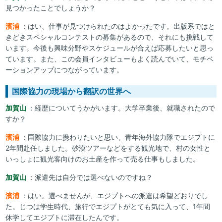
見つかったことでしょうか？
濱浦
：はい、仕事が見つけられたのはよかったです。出版系ではと
きどきスペシャルコンテストの募集があるので、それにも挑戦して
います。今後も興味分野やスケジュールが合えば応募したいと思っ
ています。また、この会員インタビューもよく読んでいて、モチベ
ーションアップにつながっています。
国際協力の現場から翻訳の世界へ
加賀山
：経歴についてうかがいます。大学卒業後、就職されたので
すか？
濱浦
：国際協力に携わりたいと思い、青年海外協力隊でエジプトに
2年間赴任しました。砂漠ツアーなどをする観光地で、村の女性と
いっしょに観光客向けのお土産を作って売る仕事もしました。
加賀山
：派遣先は自分では選べないのですね？
濱浦
：はい。選べませんが、エジプトへの派遣は希望どおりでし
た。じつは学生時代、旅行でエジプトがとても気に入って、1年間
休学してエジプトに滞在したんです。