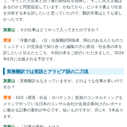
て、そうした大企業と旧ソ連の類似性を指摘し、そこに民主主義は
あるのかと問題提起しています。かねてから、ビジネス書より社会
を分析する本を訳したいと思っていたので、翻訳作業はとても楽し
かったです。
加賀山
：その仕事はどうやって入ってきたのですか？
濱浦
：「洋書の森」（注：出版翻訳関係者、関心のある人たちのコ
ミュニティ）の交流会で知り合った編集の方に政治・社会系の本を
訳したいと伝えたところ、今回の本をご紹介いただきました。2024
年8月に出版される予定です。
実務翻訳では英語とアラビア語の二刀流
加賀山
：実務翻訳もなさっていますが、どのような仕事が多いので
すか？
濱浦
：ESG（環境・社会・ガバナンス）投資のコンサルティングを
メインでやっている日本のコンサル会社が会員企業向けのレポート
に載せる記事の要約が中心です。短いものですが、月に4、5本あり
ます。
加賀山
：「記事の要約」とは？