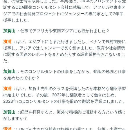
発」の修士号を取得しました。卒業後は、JICAのプロジェクトを受
託するODA開発コンサルタント会社に就職して、アフリカや東南ア
ジアでの社会開発プロジェクトにジェンダーの専門家として7年半
従事しました。
加賀山
：仕事でアフリカや東南アジアにも行かれました？
濱浦
：はい。エジプトにもまた行きましたし、ベナンで農村開発に
従事し、アジアではミャンマーで長く働きました。教育や社会情勢
に関する国連のレポートをまとめたりする調査業務もおこないまし
た。
加賀山
：そのコンサルタントの仕事をしながら、翻訳の勉強と仕事
を始めたのですか？
濱浦
：はい。加賀山先生のクラスを受講したのが本格的な翻訳学習
の始まりでした。その後、2022年に翻訳者として働きはじめ、
2023年にはコンサルタントの仕事を辞めて翻訳を専業にしました。
加賀山
：経歴を拝見すると、海外で積極的に活動する方という感じ
がしますが？
濱浦
：いちばん大きな分岐点は妊娠と出産でした。妊娠・出産する