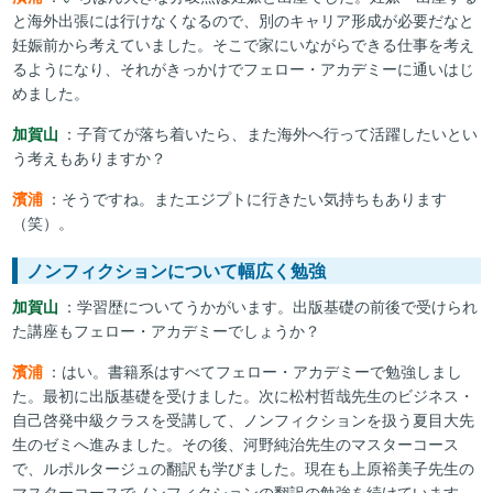
と海外出張には行けなくなるので、別のキャリア形成が必要だなと
妊娠前から考えていました。そこで家にいながらできる仕事を考え
るようになり、それがきっかけでフェロー・アカデミーに通いはじ
めました。
加賀山
：子育てが落ち着いたら、また海外へ行って活躍したいとい
う考えもありますか？
濱浦
：そうですね。またエジプトに行きたい気持ちもあります
（笑）。
ノンフィクションについて幅広く勉強
加賀山
：学習歴についてうかがいます。出版基礎の前後で受けられ
た講座もフェロー・アカデミーでしょうか？
濱浦
：はい。書籍系はすべてフェロー・アカデミーで勉強しまし
た。最初に出版基礎を受けました。次に松村哲哉先生のビジネス・
自己啓発中級クラスを受講して、ノンフィクションを扱う夏目大先
生のゼミへ進みました。その後、河野純治先生のマスターコース
で、ルポルタージュの翻訳も学びました。現在も上原裕美子先生の
マスターコースでノンフィクションの翻訳の勉強を続けています。