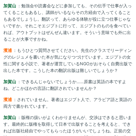
加賀山
：勉強会や読書会などに参加しても、その伝手で仕事が入っ
てくることもあるし、講師がいるならその方経由で入ってくること
もあるでしょうし。翻訳って、あらゆる体験が役に立つ仕事じゃな
いですか。それこそエジプトに行って、エジプトのものを食べてい
れば、アウトプットはぜんぜん違います。そういう意味でも外に出
ることが大事ですかね。
濱浦
：もうひとつ質問させてください。先生のクラスでリーディン
グのレジュメを書いた本が気になりつづけています。エジプトの女
性に関する小説で、著者が運営しているNGOがおそらく自費出版で
出した本です。こうした本の翻訳出版は難しいでしょうか？
加賀山
：できるんじゃないでしょうか……原書は英語の本ですよ
ね。どこかほかの言語に翻訳されていませんか？
濱浦
：されていません。著者はエジプト人で、アラビア語と英語の
両方で書かれています。
加賀山
：版権の扱いがよくわかりませんが、交渉はできると思いま
す。最終的に版権を取得して日本で出版することを考えると、でき
れば出版社経由でやってもらったほうがいいでしょうね。正規の交