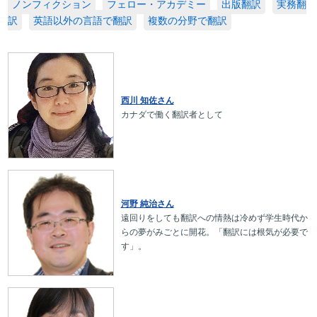
ノンフィクション
フェロー・アカデミー
出版翻訳
実務翻
訳
英語以外の言語で翻訳
複数の分野で翻訳
西川 知佐さん
カナダで働く翻訳者として
河野 純治さん
遠回りをしても翻訳への情熱は冷めず学生時代か
らの夢がみごとに開花。「翻訳には根気が必要で
す」。