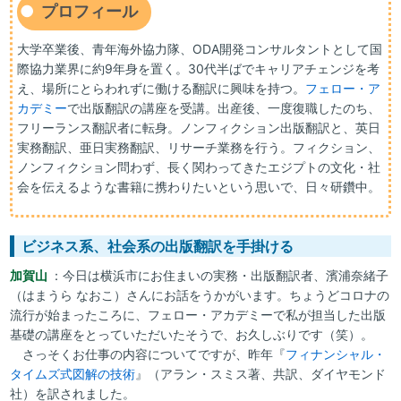
プロフィール
大学卒業後、青年海外協力隊、ODA開発コンサルタントとして国
際協力業界に約9年身を置く。30代半ばでキャリアチェンジを考
え、場所にとらわれずに働ける翻訳に興味を持つ。
フェロー・ア
カデミー
で出版翻訳の講座を受講。出産後、一度復職したのち、
フリーランス翻訳者に転身。ノンフィクション出版翻訳と、英日
実務翻訳、亜日実務翻訳、リサーチ業務を行う。フィクション、
ノンフィクション問わず、長く関わってきたエジプトの文化・社
会を伝えるような書籍に携わりたいという思いで、日々研鑽中。
ビジネス系、社会系の出版翻訳を手掛ける
加賀山
：今日は横浜市にお住まいの実務・出版翻訳者、濱浦奈緒子
（はまうら なおこ）さんにお話をうかがいます。ちょうどコロナの
流行が始まったころに、フェロー・アカデミーで私が担当した出版
基礎の講座をとっていただいたそうで、お久しぶりです（笑）。
さっそくお仕事の内容についてですが、昨年『
フィナンシャル・
タイムズ式図解の技術
』（アラン・スミス著、共訳、ダイヤモンド
社）を訳されました。