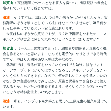
加賀山
：実務翻訳でベースとなる収入を得つつ、出版翻訳の機会を
増やしていくという感じですね。
濱浦
：そうですね。出版はいつ仕事が来るかわかりませんから。実
務翻訳のほうは細々としていて柱にはなっていませんが、毎日何か
しら仕事をしているという安心感はあります。
今度は私のほうから質問ですが、長く出版翻訳をやるために、ス
キルアップや営業に関して気をつけるべきことはありますか？
加賀山
：うーん……営業面で言うと、編集者や関係者と直接会う機
会を作るといいと思います。なんでも電子的にやりとりできる時代
ですが、やはり人間関係や人脈は大事なので。
勉強面では、来る仕事をやっていくだけでも勉強にはなります
が、アウトプットばかりではつらくなるし、スキルアップしなきゃ
という焦りも出てきます。なので、何か新しいことをやるといいの
かな。別の言語を学んでみるとか、原書と訳書をつき合わせて読ん
でみるとか。ただただ仕事をするより、そういうことも何かやって
いるほうが精神衛生上いい気がします。
濱浦
：私も、インプットも大事だと思って上原先生の授業を受けて
います。