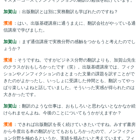
加賀山
：出版翻訳とは別に実務翻訳も学ばれたのですね？
濱浦
：はい。出版基礎講座に通うまえに、翻訳会社がやっている通
信講座で学びました。
加賀山
：まず通信講座で実務分野の感触をつかもうと考えたのでし
ょうか？
濱浦
：そうですね。ですがビジネス分野の翻訳よりも、加賀山先生
のクラスがおもしろかったです（笑）。出版基礎講座では、フィク
ションやノンフィクションのまとまった文量の課題を訳すことがで
きたのがよかったし、いっしょに受講した仲間とも、翻訳ってやっ
ぱり楽しいよねと話していました。そういった実感が得られたのは
大きかったです。
加賀山
：翻訳のような仕事は、おもしろいと思わないとなかなか続
けられませんよね。今後のことについてもうかがえますか？
濱浦
：できれば出版翻訳を長く続けていきたいですね。みすず書房
から今度出る本の翻訳がとてもおもしろかったので、ノンフィクシ
ョン分野を極めるというか、実績を積みたいと考えています。フィ