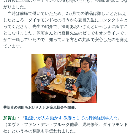
カ月後に本書のリーディングの依頼をいただき、今回の翻訳につな
がりました。
当時は前職で働いていたため、2カ月での納品は難しいとお伝え
したところ、ダイヤモンド社のほうから夏目先生にコンタクトをと
ってくださり、先生の紹介で、深町あおいさんといっしょに訳すこ
とになりました。深町さんとは夏目先生のゼミでもオンラインです
がご一緒していたので、知っている方との共訳で安心したのを覚え
ています。
共訳者の深町あおいさんとお疲れ様会を開催。
加賀山
：『
勘違いが人を動かす 教養としての行動経済学入門
』
（エヴァ・ファン・デン・ブルック他著、児島修訳、ダイヤモンド
社）という本の翻訳も手伝われました。