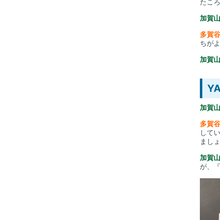
たこ
加賀
多賀
ちが
加賀
Y
加賀
多賀
して
まし
加賀
が、