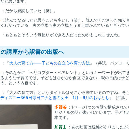
ろだと思います。
山
：だから愛読していた（笑）。
谷
：読んでなるほどと思うことも多いし（笑）、読んでくださった知り
よくわかっている、夫の立場も妻の立場もうまく書かれていると言って
山
：もともとそういう気配りができる人だったのかもしれませんね。
Aの講座から訳書の出版へ
山
：『
大人の育て方――子どもの自立心を育む方法
』（共訳、パンロー
谷
：そのなかに「ヘリコプター・ペアレント」というキーワードが出て
いるような子育てでは、子どもはなかなか自立できない、親の目的は子
ょう、という内容です。
山
：『大人の育て方』というタイトルはそこから来ているのですね。そ
『
ディズニー365日毎日アナと雪の女王 1月－6月のおはなし
』（共訳
多賀谷
：1ページ1つのお話で構成され
リジナルの話が書かれています。子ども
本です。
加賀山
：あの映画は続編がありましたが