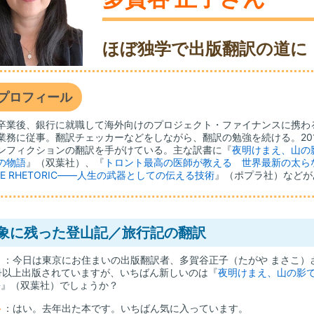
ほぼ独学で出版翻訳の道に
プロフィール
卒業後、銀行に就職して海外向けのプロジェクト・ファイナンスに携わ
業務に従事。翻訳チェッカーなどをしながら、翻訳の勉強を続ける。20
ンフィクションの翻訳を手がけている。主な訳書に『
夜明けまえ、山の
の物語
』（双葉社）、『
トロント最高の医師が教える 世界最新の太ら
HE RHETORIC――人生の武器としての伝える技術
』（ポプラ社）などが
象に残った登山記／旅行記の翻訳
山
：今日は東京にお住まいの出版翻訳者、多賀谷正子（たがや まさこ）
冊以上出版されていますが、いちばん新しいのは『
夜明けまえ、山の影
語
』（双葉社）でしょうか？
谷
：はい。去年出た本です。いちばん気に入っています。