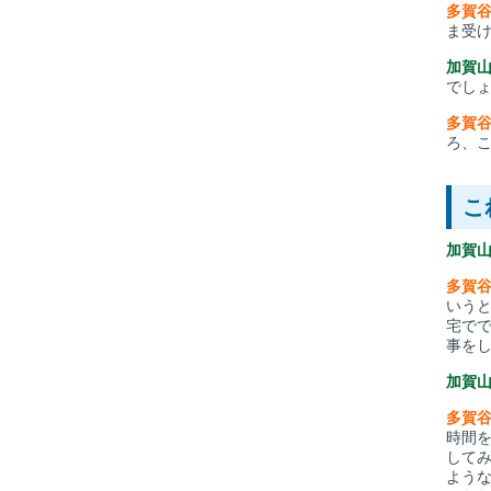
多賀
ま受
加賀
でし
多賀
ろ、
こ
加賀
多賀
いう
宅で
事を
加賀
多賀
時間
して
よう