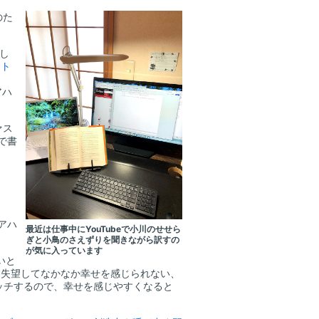
のた
し
ント
、
アハ
ァス
で書
アハ
最近は仕事中にYouTubeで小川のせせら
ぎと小鳥のさえずりを聞きながら訳すの
が気に入っています
いと
に失望してなかなか幸せを感じられない、
ッチするので、幸せを感じやすくなると