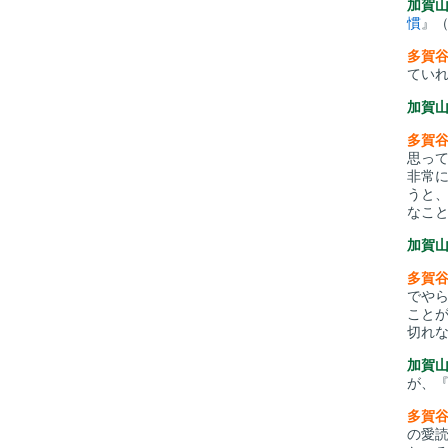
加賀
慣
』
多賀
てい
加賀
多賀
思っ
非常
うと
なこ
加賀
多賀
でや
こと
切れ
加賀
が、
多賀
の愛