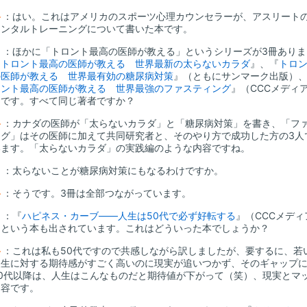
谷
：はい。これはアメリカのスポーツ心理カウンセラーが、アスリート
メンタルトレーニングについて書いた本です。
山
：ほかに「トロント最高の医師が教える」というシリーズが3冊ありま
『
トロント最高の医師が教える 世界最新の太らないカラダ
』、『
トロ
の医師が教える 世界最有効の糖尿病対策
』（ともにサンマーク出版）
ロント最高の医師が教える 世界最強のファスティング
』（CCCメディ
）です。すべて同じ著者ですか？
谷
：カナダの医師が「太らないカラダ」と「糖尿病対策」を書き、「フ
ング」はその医師に加えて共同研究者と、そのやり方で成功した方の3人
います。「太らないカラダ」の実践編のような内容ですね。
山
：太らないことが糖尿病対策にもなるわけですか。
谷
：そうです。3冊は全部つながっています。
山
：『
ハピネス・カーブ――人生は50代で必ず好転する
』（CCCメディ
）という本も出されています。これはどういった本でしょうか？
谷
：これは私も50代ですので共感しながら訳しましたが、要するに、若
人生に対する期待感がすごく高いのに現実が追いつかず、そのギャップ
50代以降は、人生はこんなものだと期待値が下がって（笑）、現実とマ
内容です。