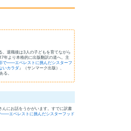
る。退職後は3人の子どもを育てながら
17年より本格的に出版翻訳の道へ。主
影で――エベレストに挑んだシスターフ
ないカラダ
』（サンマーク出版）、
ある。
さんにお話をうかがいます。すでに訳書
で――エベレストに挑んだシスターフッド