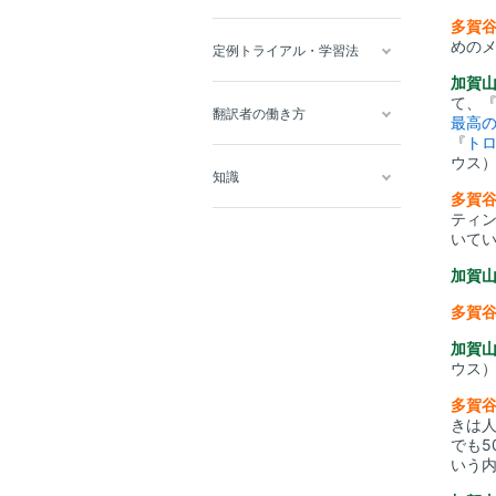
多賀
めの
定例トライアル・学習法
加賀
て、
翻訳者の働き方
最高
『
ト
ウス
知識
多賀
ティ
いて
加賀
多賀
加賀
ウス
多賀
きは
でも
いう