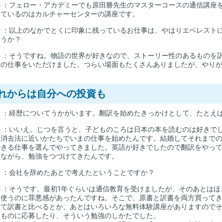
谷
：フェロー・アカデミーでも原田勝先生のマスターコースの通信講座
けているのはカルチャーセンターの講座です。
山
：以上のなかでとくに印象に残っているお仕事は、やはりエベレスト
ょうか？
谷
：そうですね。物語の世界が好きなので、ストーリー性のあるものを
この仕事をいただけました。つらい場面もたくさんありましたが、やり
れからは自分への投資も
山
：経歴についてうかがいます。翻訳を始めたきっかけとして、たとえ
谷
：いいえ。じつを言うと、子どものころは日本の本を読むのは好きで
と消去法に近いかたちでいまの仕事を始めたんです。結婚してそれまでの
できる仕事を選んでやってきました。英語が好きでしたので翻訳をやっ
しながら、勉強をつづけてきたんです。
山
：会社を辞めたあとで考えたということですか？
谷
：そうです。最初1年ぐらいは通信教育を受けましたが、そのあとはほ
を使うのに罪悪感があったんですね。そこで、原書と訳書を両方買って
みて訳書と比べるとか、あとはいろいろな無料体験講座がありますので
なものに応募したり、そういう勉強のしかたでした。