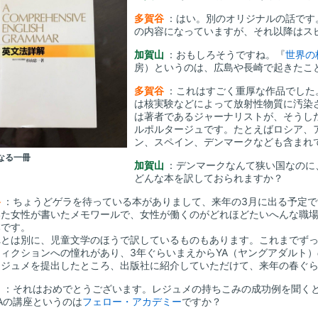
多賀谷
：はい。別のオリジナルの話です
の内容になっていますが、それ以降はス
加賀山
：おもしろそうですね。『
世界の
房）というのは、広島や長崎で起きたこ
多賀谷
：これはすごく重厚な作品でした
は核実験などによって放射性物質に汚染
は著者であるジャーナリストが、そうし
ルポルタージュです。たとえばロシア、
ン、スペイン、デンマークなども含まれ
なる一冊
加賀山
：デンマークなんて狭い国なのに
どんな本を訳しておられますか？
谷
：ちょうどゲラを待っている本がありまして、来年の3月に出る予定
いた女性が書いたメモワールで、女性が働くのがどれほどたいへんな職
本です。
とは別に、児童文学のほうで訳しているものもあります。これまでずっ
フィクションへの憧れがあり、3年ぐらいまえからYA（ヤングアダルト
レジュメを提出したところ、出版社に紹介していただけて、来年の春ぐ
山
：それはおめでとうございます。レジュメの持ちこみの成功例を聞く
Aの講座というのは
フェロー・アカデミー
ですか？