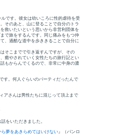
ールです。彼女は幼いころに性的虐待を受
た。そのあと、山に登ることで自分のトラ
ーを救いたいという思いから非営利団体を
プまで旅をするんです。同じ痛みをもつ仲
して、過酷な道中を歩ききることで自分に
はそこまでで引き返すんですが、その
と、癒やされていく女性たちの旅行記とい
の話もからんでくるので、非常に中身の濃
んです。何人ぐらいのパーティだったんで
ヴィアさんは男性たちに混じって頂上まで
。
？
お話をいただきました。
から夢をあきらめてはいけない
』（パンロ