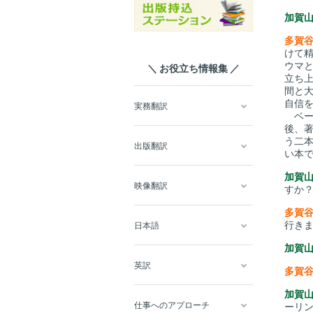
加賀
多賀
けて
ウマ
＼ お役立ち情報集 ／
立ち
間と
自信
実務翻訳
ベー
後、
う二本
出版翻訳
い本
加賀
映像翻訳
すか
多賀
行き
日本語
加賀
英訳
多賀
加賀
仕事へのアプローチ
ーリ