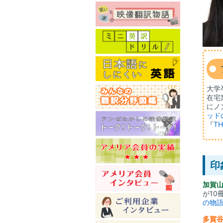
大学
在宅
にノ
ッド
『
T
印
加賀
が10
の物
多賀