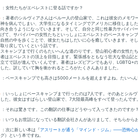
山
：女性たちがエベレストに登る話ですか？
谷
：著者のシルヴィアさんはペルー人の登山家で、これは彼女のメモワ
精神を病んでしまい、大学生になるタイミングでアメリカに移住しまし
と向き合うようになっていきます。そして、自分と同じ性暴力サバイバ
上げて、サバイバーの女性たちといっしょにエベレストのベースキャン
大自然の中を歩くことで、彼女たちはしだいに心を癒していきます。そ
を取り戻していくという話です。
スキャンプまで行くのもたいへんな道のりです。登山初心者の女性たち
著者はエベレストの頂上を目指します。緊張感をともなう壮大な登山記
立てで話が進んでいくんです。著者はレズビアンでもあり、LGBTQ+
でした。訳していて胸を衝かれるところがたくさんありました。
山
：ベースキャンプでも高さは5000メートルを超えますよね。たいへ
？
谷
：いっしょにベースキャンプまで行ったのは7人です。そのあとシル
ました。彼女はすばらしい登山家で、7大陸最高峰をすべて登ったんです
山
：それは驚きです。この翻訳の仕事はどうやって入ってきたのですか
谷
：いつもお世話になっている翻訳会社さんがありまして、そちらから
山
：次に新しい本は『
アスリートが通う「マインド・ジム」――恐怖心
ング）という本ですね。