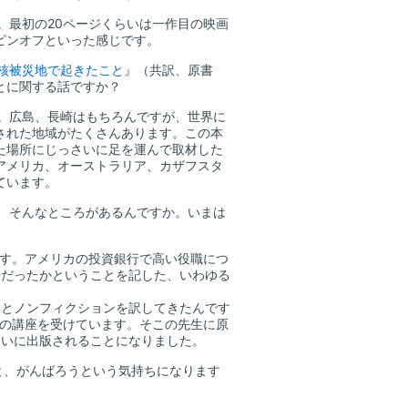
。最初の20ページくらいは一作目の映画
ピンオフといった感じです。
核被災地で起きたこと
』（共訳、原書
とに関する話ですか？
。広島、長崎はもちろんですが、世界に
された地域がたくさんあります。この本
た場所にじっさいに足を運んで取材した
アメリカ、オーストラリア、カザフスタ
ています。
、そんなところがあるんですか。いまは
です。アメリカの投資銀行で高い役職につ
場だったかということを記した、いわゆる
とノンフィクションを訳してきたんです
）の講座を受けています。そこの先生に原
らいに出版されることになりました。
と、がんばろうという気持ちになります