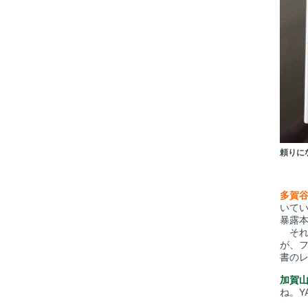
頼りに
多賀
いて
暴露
それ
が、
書の
加賀
ね。Y