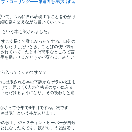
ィブ・コーリング――創造力を呼び出す習
聞いて、つねに自己表現することを心がけ
を経験談を交えながら書いています。
）という本も訳されました。
。すごく長くて難しかったですね。自分の
動かしたりしたいとき、ことばの使い方が
介されていて、たとえば簡単なところで言
相手を動かせるかどうかが変わる、みたい
から入ってくるのですか？
いに出版される本の下訳からゲラの校正ま
けて、運よく6人の合格者のなかに入る
をいただけるようになり、その後わりと途
をなさって今年で6年目ですね。次です
んき出版）という本があります。
身の歌手、ジャスティン・ビーバーが自分
ことになったんです。彼がちょうど結婚し