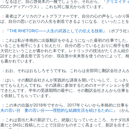
山
：なるほど。自己啓発本の一種でしょうか。それから、『
クリエイテ
（CCCメディアハウス）。これも同じ版元から出ています。
谷
：著者はアメリカのフォトグラファーです。自分の心の声をしっかり
れば、自分の思いどおりの人生を創造できるようになる、といったこと
山
：『
THE RHETORIC――人生の武器としての伝える技術
』（ポプラ社
谷
：これは私が本格的に出版翻訳をやるようになった最初の仕事でした
ていることを相手にうまく伝えたり、自分の思っているとおりに相手を
に大切だということが書かれた本です。レトリックの技法がたくさん紹
、話すときに過去形で言うのか、現在形や未来形を使うのかによって、
とも書かれています。
山
：おお、それはおもしろそうですね。これらは全部同じ翻訳会社さん
谷
：はい。その翻訳会社さんが実践的な講座を開いていらして、じっさ
らせてもらえたんですね。その講座に参加するためのオーディションを受
ができたんです。半年の受講期間の最中に、その翻訳会社さんから仕事
なく依頼してもらっています。
山
：この本の出版が2018年ですから、2017年ぐらいから本格的に仕事
『
夫の言い分 妻の言い分――理想的な結婚生活を続けるために
』（か
谷
：これは昔出た本の新訳でした。絶版になっていたところ、カナダ出
読書だとSNSに投稿したことで注目がものすごく高まって、新訳を出す