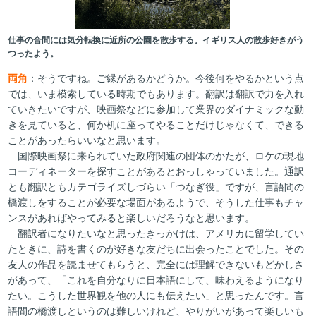
仕事の合間には気分転換に近所の公園を散歩する。イギリス人の散歩好きがう
つったよう。
両角
：そうですね。ご縁があるかどうか。今後何をやるかという点
では、いま模索している時期でもあります。翻訳は翻訳で力を入れ
ていきたいですが、映画祭などに参加して業界のダイナミックな動
きを見ていると、何か机に座ってやることだけじゃなくて、できる
ことがあったらいいなと思います。
国際映画祭に来られていた政府関連の団体のかたが、ロケの現地
コーディネーターを探すことがあるとおっしゃっていました。通訳
とも翻訳ともカテゴライズしづらい「つなぎ役」ですが、言語間の
橋渡しをすることが必要な場面があるようで、そうした仕事もチャ
ンスがあればやってみると楽しいだろうなと思います。
翻訳者になりたいなと思ったきっかけは、アメリカに留学してい
たときに、詩を書くのが好きな友だちに出会ったことでした。その
友人の作品を読ませてもらうと、完全には理解できないもどかしさ
があって、「これを自分なりに日本語にして、味わえるようになり
たい。こうした世界観を他の人にも伝えたい」と思ったんです。言
語間の橋渡しというのは難しいけれど、やりがいがあって楽しいも