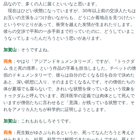
品なので、多くの人に届くといいなと思います。
現在はひどい状態になっていますが、30年以上前の交渉人たちは
お互いの主張をぶつけ合いながらも、どうにか着地点を見つけたい
というやりとりがあって、衝突を越えた友情が生まれたりします。
彼らの交渉で平和の一歩手前まで行っていたのに、どうしていまこ
うなってしまったんだろうという思いがあります。
加賀山
：そうですよね。
両角
：やはり「アジアンドキュメンタリーズ」ですが、『トゥクダ
ム 生と死の境界』という作品の字幕も担当しました。チベットの僧
侶のドキュメンタリーで、彼らは自分の亡くなる日を自分で決めた
あと、深い瞑想に入り、そのまま亡くなるんです。その僧侶たちの
体が夏場でも腐らないで、きれいな状態を保っているという現象を
トゥクダムと呼んでいます。西洋医学の定義では肉体として死んで
いますが僧侶たちに言わせると「意識」が残っている状態です。そ
れをアメリカ人たちが科学的に証明しようとします。
加賀山
：これもおもしろそうです。
両角
：死生観がゆさぶられるというか、死ってなんだろうと考えさ
せられました。結局、科学では解明できなかったんですが、死んだ