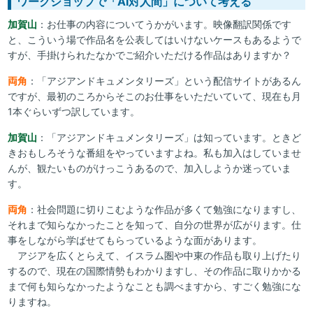
ワークショップで「AI対人間」について考える
加賀山
：お仕事の内容についてうかがいます。映像翻訳関係です
と、こういう場で作品名を公表してはいけないケースもあるようで
すが、手掛けられたなかでご紹介いただける作品はありますか？
両角
：「アジアンドキュメンタリーズ」という配信サイトがあるん
ですが、最初のころからそこのお仕事をいただいていて、現在も月
1本ぐらいずつ訳しています。
加賀山
：「アジアンドキュメンタリーズ」は知っています。ときど
きおもしろそうな番組をやっていますよね。私も加入はしていませ
んが、観たいものがけっこうあるので、加入しようか迷っていま
す。
両角
：社会問題に切りこむような作品が多くて勉強になりますし、
それまで知らなかったことを知って、自分の世界が広がります。仕
事をしながら学ばせてもらっているような面があります。
アジアを広くとらえて、イスラム圏や中東の作品も取り上げたり
するので、現在の国際情勢もわかりますし、その作品に取りかかる
まで何も知らなかったようなことも調べますから、すごく勉強にな
りますね。