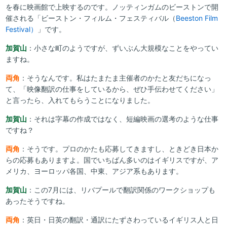
を春に映画館で上映するのです。ノッティンガムのビーストンで開
催される「ビーストン・フィルム・フェスティバル（
Beeston Film
Festival）
」です。
加賀山
：小さな町のようですが、ずいぶん大規模なことをやってい
ますね。
両角
：そうなんです。私はたまたま主催者のかたと友だちになっ
て、「映像翻訳の仕事をしているから、ぜひ手伝わせてください」
と言ったら、入れてもらうことになりました。
加賀山
：それは字幕の作成ではなく、短編映画の選考のような仕事
ですね？
両角
：そうです。プロのかたも応募してきますし、ときどき日本か
らの応募もありますよ。国でいちばん多いのはイギリスですが、ア
メリカ、ヨーロッパ各国、中東、アジア系もあります。
加賀山
：この7月には、リバプールで翻訳関係のワークショップも
あったそうですね。
両角
：英日・日英の翻訳・通訳にたずさわっているイギリス人と日