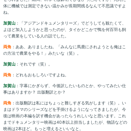
体に機械では測定できない温かみが長期間残るなんて不思議ですよ
ね。
加賀山
：「アジアンドキュメンタリーズ」でどうしても観たくて、
よほど加入しようかと思ったのが、タイかどこかで鴨を何百羽も飼
って農業をしている人の話でした。
両角
：ああ、ありましたね。「みんなに馬鹿にされようとも俺はこ
の方法で農業をやる！」みたいな（笑）。
加賀山
：それです（笑）。
両角
：どれもおもしろいですよね。
加賀山
：字幕にかぎらず、今後訳したいものとか、やってみたい仕
事はありますか？ 出版翻訳とか？
両角
：出版翻訳は私にはちょっと難しすぎる気がします（笑）。い
まはドラマのシリーズなどを手掛けるようになってきましたが、今
後は映画の本編を訳す機会があったらうれしいなと思います。これ
までドキュメンタリー映画は40本以上担当しましたが、物語などの
映画は2本ほど。もっと増えるといいなと。