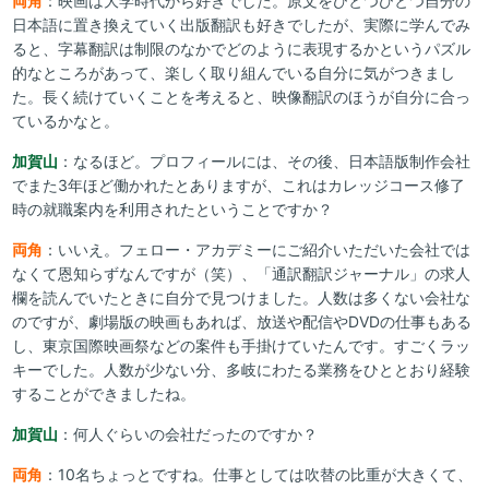
両角
：映画は大学時代から好きでした。原文をひとつひとつ自分の
日本語に置き換えていく出版翻訳も好きでしたが、実際に学んでみ
ると、字幕翻訳は制限のなかでどのように表現するかというパズル
的なところがあって、楽しく取り組んでいる自分に気がつきまし
た。長く続けていくことを考えると、映像翻訳のほうが自分に合っ
ているかなと。
加賀山
：なるほど。プロフィールには、その後、日本語版制作会社
でまた3年ほど働かれたとありますが、これはカレッジコース修了
時の就職案内を利用されたということですか？
両角
：いいえ。フェロー・アカデミーにご紹介いただいた会社では
なくて恩知らずなんですが（笑）、「通訳翻訳ジャーナル」の求人
欄を読んでいたときに自分で見つけました。人数は多くない会社な
のですが、劇場版の映画もあれば、放送や配信やDVDの仕事もある
し、東京国際映画祭などの案件も手掛けていたんです。すごくラッ
キーでした。人数が少ない分、多岐にわたる業務をひととおり経験
することができましたね。
加賀山
：何人ぐらいの会社だったのですか？
両角
：10名ちょっとですね。仕事としては吹替の比重が大きくて、