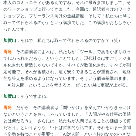
本人のコミュニティがあるんですね。それに最近参加しまして、そ
のワークショップに行ってきました。今回は、通訳者向けのワーク
ショップと、フリーランス向けの金融講座、そして「私たちはAIに
取って代わられるのか」という講演でした。この講演がおもしろか
ったんです。
加賀山
：それで、私たちは取って代わられるのですか？（笑）
両角
：その講演者によれば、私たちが「ツール」であるかぎり取っ
て代わられるだろう、ということでした。現代社会はすごくデジタ
ル化された構造じゃないですか。すべてが数値化され、すべてが測
定可能で、それが蓄積され、速く安くできることが重視され、短絡
的な答えを求めるようになっています。そういう価値基準のまま、
「AI対人間」ということを考えると、ぜったいAIに軍配が上がる。
加賀山
：そうですよね。
両角
：だから、その講演者は「問いかけ」を変えていかなきゃいけ
ないということをおっしゃっていました。「人間がやる仕事の価値
とは何だろう」、さらには「私たちが人間であることの価値って何
だろう」というような、いわば哲学的な話です。それをいま一度問
う姿勢を持つことが重要で、「AI対人間」という枠のなかの小さな