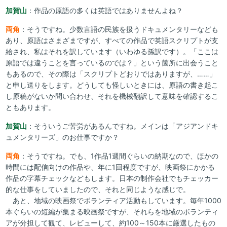
加賀山
：作品の原語の多くは英語ではありませんよね？
両角
：そうですね。少数言語の民族を扱うドキュメンタリーなども
あり、原語はさまざまですが、すべての作品で英語スクリプトが支
給され、私はそれを訳しています（いわゆる孫訳です）。「ここは
原語では違うことを言っているのでは？」という箇所に出会うこと
もあるので、その際は「スクリプトどおりではありますが、……」
と申し送りをします。どうしても怪しいときには、原語の書き起こ
し原稿がないか問い合わせ、それを機械翻訳して意味を確認するこ
ともあります。
加賀山
：そういうご苦労があるんですね。メインは「アジアンドキ
ュメンタリーズ」のお仕事ですか？
両角
：そうですね。でも、1作品1週間ぐらいの納期なので、ほかの
時間には配信向けの作品や、年に1回程度ですが、映画祭にかかる
作品の字幕チェックなどもします。日本の制作会社でもチェッカー
的な仕事をしていましたので、それと同じような感じで。
あと、地域の映画祭でボランティア活動もしています。毎年1000
本ぐらいの短編が集まる映画祭ですが、それらを地域のボランティ
アが分担して観て、レビューして、約100～150本に厳選したもの