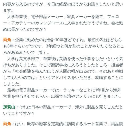
内容から入るのですが、今日は経歴のほうからお訊きしたいと思い
ます。
大学卒業後、電子部品メーカー、家具メーカーを経て、フェロ
ー・アカデミーのカレッジコースに入学されたそうですね。会社勤
めは長かったのですか？
両角
：企業に勤めたのは合計10年ほどですね。最初の2社はどちら
も3年ぐらいずつです。3年経つと何か別のことがやりたくなるとこ
ろがあるみたいで（笑）。
大学は英文学部で、卒業後は英語を使った仕事をしたいという気
持ちがありました。そこで翻訳学校に入ろうとしたところ、担当者
から「社会経験を積んだほうが人間の幅が出るので、そのあと挑戦
してもいいのでは」というアドバイスをいただき、就職することに
しました。
最初の電子部品メーカーでは、ラッキーなことに1年目から海外
営業を担当させてもらい、出張で台湾やアメリカにも行きました。
加賀山
：それは日本の部品メーカーで、海外に製品を売りこんだと
いうことですか？
両角
：はい、既存の顧客を定期的に訪問するルート営業で、納品調