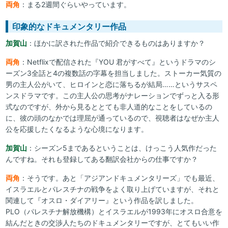
両角
：まる2週間ぐらいやっています。
印象的なドキュメンタリー作品
加賀山
：ほかに訳された作品で紹介できるものはありますか？
両角
：Netflixで配信された『YOU 君がすべて』というドラマのシ
ーズン3全話と4の複数話の字幕を担当しました。ストーカー気質の
男の主人公がいて、ヒロインと恋に落ちるが結局……というサスペ
ンスドラマです。この主人公の思考がナレーションでずっと入る形
式なのですが、外から見るととても非人道的なことをしているの
に、彼の頭のなかでは理屈が通っているので、視聴者はなぜか主人
公を応援したくなるような心境になります。
加賀山
：シーズン5まであるということは、けっこう人気作だった
んですね。それも登録してある翻訳会社からの仕事ですか？
両角
：そうです。あと「アジアンドキュメンタリーズ」でも最近、
イスラエルとパレスチナの戦争をよく取り上げていますが、それと
関連して『オスロ・ダイアリー』という作品を訳しました。
PLO（パレスチナ解放機構）とイスラエルが1993年にオスロ合意を
結んだときの交渉人たちのドキュメンタリーですが、とてもいい作