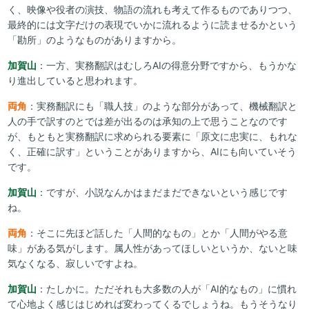
く、映像や役者の演技、物語の流れも考えて作るものでありつつ、
最終的には文字だけの表現でいかに流れるように読ませるかという
「勘所」のようなものがありますから。
加賀山
：一方、実務翻訳はむしろAIの得意分野ですから、もうかな
り進出していると思われます。
両角
：実務翻訳にも「職人技」のような部分があって、機械翻訳と
人の手で訳すのとでは差が出るのは承知の上で思うことなのです
が、もともと実務翻訳に求められる要素に「原文に忠実に、もれな
く、正確に訳す」ということがありますから、AIにも向いていそう
です。
加賀山
：ですが、小説なんかはまだまだできないという感じです
ね。
両角
：そこに先ほど話した「人間的なもの」とか「人間がやる意
味」がある気がします。属人性があってほしいというか、ないと味
気なくなる、寂しいですよね。
加賀山
：たしかに。ただそれも大多数の人が「AI的なもの」に慣れ
て心地よく感じはじめれば変わってくるでしょうね。もうそうなり