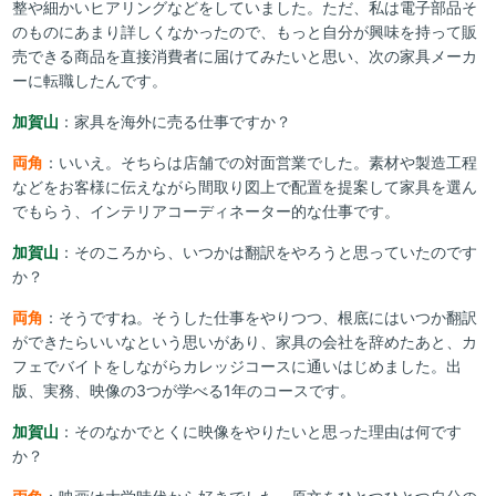
整や細かいヒアリングなどをしていました。ただ、私は電子部品そ
のものにあまり詳しくなかったので、もっと自分が興味を持って販
売できる商品を直接消費者に届けてみたいと思い、次の家具メーカ
ーに転職したんです。
加賀山
：家具を海外に売る仕事ですか？
両角
：いいえ。そちらは店舗での対面営業でした。素材や製造工程
などをお客様に伝えながら間取り図上で配置を提案して家具を選ん
でもらう、インテリアコーディネーター的な仕事です。
加賀山
：そのころから、いつかは翻訳をやろうと思っていたのです
か？
両角
：そうですね。そうした仕事をやりつつ、根底にはいつか翻訳
ができたらいいなという思いがあり、家具の会社を辞めたあと、カ
フェでバイトをしながらカレッジコースに通いはじめました。出
版、実務、映像の3つが学べる1年のコースです。
加賀山
：そのなかでとくに映像をやりたいと思った理由は何です
か？