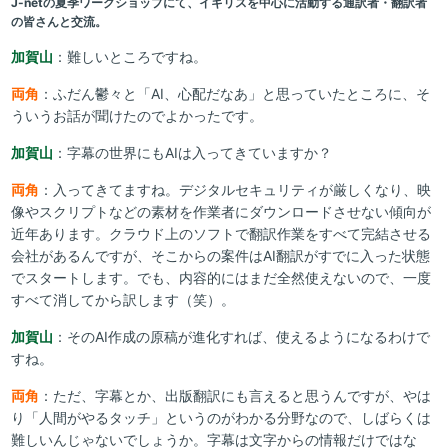
J-netの夏季ワークショップにて、イギリスを中心に活動する通訳者・翻訳者
の皆さんと交流。
加賀山
：難しいところですね。
両角
：ふだん鬱々と「AI、心配だなあ」と思っていたところに、そ
ういうお話が聞けたのでよかったです。
加賀山
：字幕の世界にもAIは入ってきていますか？
両角
：入ってきてますね。デジタルセキュリティが厳しくなり、映
像やスクリプトなどの素材を作業者にダウンロードさせない傾向が
近年あります。クラウド上のソフトで翻訳作業をすべて完結させる
会社があるんですが、そこからの案件はAI翻訳がすでに入った状態
でスタートします。でも、内容的にはまだ全然使えないので、一度
すべて消してから訳します（笑）。
加賀山
：そのAI作成の原稿が進化すれば、使えるようになるわけで
すね。
両角
：ただ、字幕とか、出版翻訳にも言えると思うんですが、やは
り「人間がやるタッチ」というのがわかる分野なので、しばらくは
難しいんじゃないでしょうか。字幕は文字からの情報だけではな