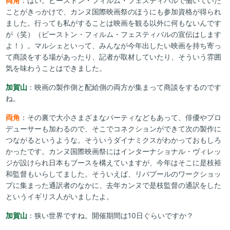
両角
：はい。ビーストン・フィルム・フェスティバルで働いていた
ことがきっかけで、カンヌ国際映画祭のほうにも参加資格が得られ
ました。行っても私がすることは映画を観る以外に何もないんです
が（笑）（ビーストン・フィルム・フェスティバルの宣伝はします
よ！）。マルシェといって、みんなが今年出したい映画を持ち寄っ
て商談をする場があったり、記者が取材していたり、そういう雰囲
気を味わうことはできました。
加賀山
：映画の製作側と配給側の両方が集まって商談をするのです
ね。
両角
：その裏で大小さまざまなパーティなどもあって、俳優やプロ
デューサーも加わるので、そこでコネクションができて次の製作に
つながるというような。そういうダイナミクスがわかっておもしろ
かったです。カンヌ国際映画祭にはインターナショナル・ヴィレッ
ジが設けられ日本もブースを構えていますが、今年はそこに是枝裕
和監督もいらしてました。そういえば、リバプールのワークショッ
プに集まった通訳者のなかに、去年カンヌで是枝監督の通訳をした
というイギリス人がいましたよ。
加賀山
：狭い世界ですね。開催期間は10日ぐらいですか？