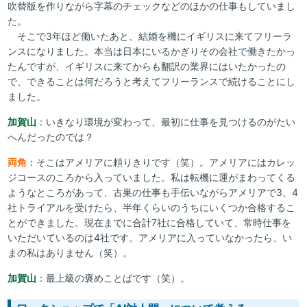
吹替版を作りながら字幕のチェックなどのほかの仕事もしていまし
た。
そこで3年ほど働いたあと、結婚を機にイギリスに来てフリーラ
ンスになりました。本当は日本にいるかぎりその会社で働きたかっ
たんですが、イギリスに来てからも翻訳の業界にはいたかったの
で、できることは何だろうと考えてフリーランスで続けることにし
ました。
加賀山
：いきなり環境が変わって、最初に仕事を見つけるのがたい
へんだったのでは？
両角
：そこはアメリアに頼りきりです（笑）。アメリアにはカレッ
ジコースのころから入っていました。私は転機に運がまわってくる
ようなところがあって、古巣の仕事も手伝いながらアメリアで3、4
社トライアルを受けたら、半年くらいのうちにいくつか合格するこ
とができました。現在までに合計7社に合格していて、常時仕事を
いただいているのは4社です。アメリアに入っていなかったら、い
まの私はありません（笑）。
加賀山
：最上級の褒めことばです（笑）。