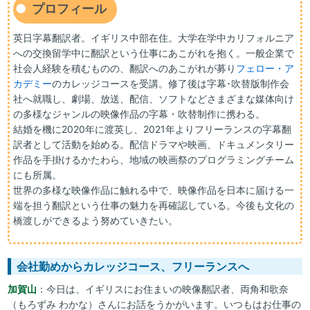
プロフィール
英日字幕翻訳者。イギリス中部在住。大学在学中カリフォルニア
への交換留学中に翻訳という仕事にあこがれを抱く。一般企業で
社会人経験を積むものの、翻訳へのあこがれが募り
フェロー・ア
カデミー
のカレッジコースを受講。修了後は字幕･吹替版制作会
社へ就職し、劇場、放送、配信、ソフトなどさまざまな媒体向け
の多様なジャンルの映像作品の字幕・吹替制作に携わる。
結婚を機に2020年に渡英し、2021年よりフリーランスの字幕翻
訳者として活動を始める。配信ドラマや映画、ドキュメンタリー
作品を手掛けるかたわら、地域の映画祭のプログラミングチーム
にも所属。
世界の多様な映像作品に触れる中で、映像作品を日本に届ける一
端を担う翻訳という仕事の魅力を再確認している。今後も文化の
橋渡しができるよう努めていきたい。
会社勤めからカレッジコース、フリーランスへ
加賀山
：今日は、イギリスにお住まいの映像翻訳者、両角和歌奈
（もろずみ わかな）さんにお話をうかがいます。いつもはお仕事の