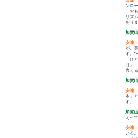
ンロ
おも
リズ
あり
加賀
安達
が、英語
す。“
ひと
目」
言え
加賀
安達
本」
す。
加賀
えっ
安達
いる