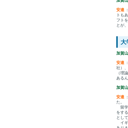
加賀
安達
トもあ
フト
とが
大
加賀
安達
社）
（理
ある
加賀
安達
た。
留学
をす
とし
イギ
あり