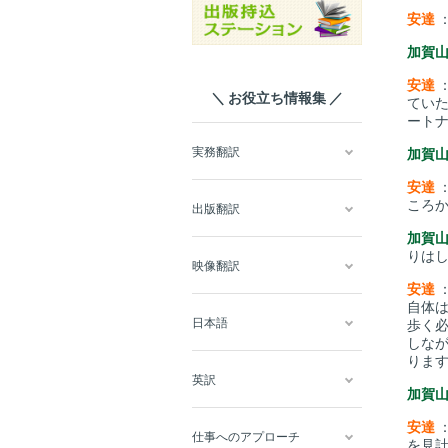
安達
加賀
安達
＼ お役立ち情報集 ／
てい
ート
実務翻訳
加賀
安達
ころ
出版翻訳
加賀
りは
映像翻訳
安達
自体
日本語
歩く
しな
りま
英訳
加賀
安達
仕事へのアプローチ
を見