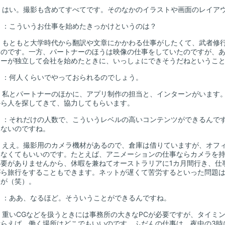
：はい。撮影も含めてすべてです。そのなかのイラストや画面のレイア
山
：こういうお仕事を始めたきっかけというのは？
：もともと大学時代から翻訳や文章にかかわる仕事がしたくて、武者修
たのです。一方、パートナーのほうは映像の仕事をしていたのですが、
ナーが独立して会社を始めたときに、いっしょにできそうだねというこ
山
：何人くらいでやっておられるのでしょう。
：私とパートナーのほかに、アプリ制作の担当と、インターンがいます
から人を探してきて、協力してもらいます。
山
：それだけの人数で、こういうレベルの高いコンテンツができるんで
しないのですね。
：ええ。撮影用のカメラ機材があるので、倉庫は借りていますが、オフ
はなくてもいいのです。たとえば、アニメーションの仕事ならカメラを
必要がありませんから、休暇を兼ねてオーストラリアに1カ月間行き、仕
がら旅行をすることもできます。ネットが遅くて苦労するといった問題
すが（笑）。
山
：ああ、なるほど。そういうことができるんですね。
：重いCGなどを扱うときには事務所の大きなPCが必要ですが、タイミ
計らえば、働く場所はどこでもいいのです。ふだんの仕事は、夜中の3時