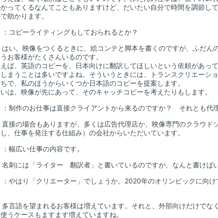
かかってくるなんてこともありますけど、だいたい自分で時間を調節し
ので助かります。
山
：コピーライティングもしておられるとか？
：はい。映像をつくるときに、絵コンテと脚本を書くのですが、ふだん
いうお客様がたくさんいるのです。
えば、英語のコピーを、日本向けに翻訳してほしいという依頼があって
てしまうことは多いですよね。そういうときには、トランスクリエーシ
たちで、私のほうからいくつか日本語のコピーを提案します。
いは、映像が先にあって、そのキャッチコピーを考えたりもします。
山
：制作のお仕事は直接クライアントから来るのですか？ それとも代
：直接の場合もありますが、多くは広告代理店か、映像専門のクラウド
探し、仕事を発注する仕組み）の会社からいただいています。
山
：幅広い仕事の内容です。
：名刺には「ライター 翻訳者」と書いているのですが、なんと書けば
山
：やはり「クリエーター」でしょうか。2020年のオリンピックに向
：多言語を望まれるお客様は増えています。それと、外部向けだけでな
を使うケースもますます増えていますね。