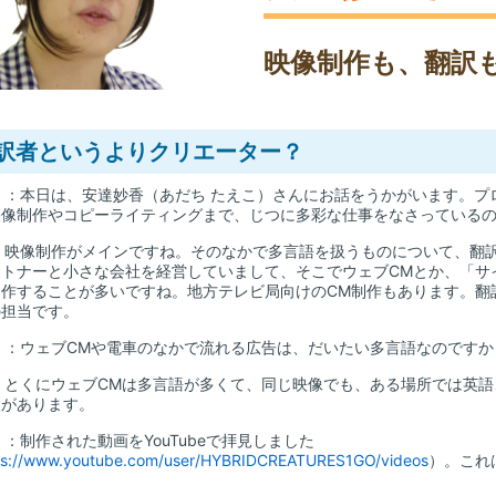
映像制作も、翻訳
訳者というよりクリエーター？
山
：本日は、安達妙香（あだち たえこ）さんにお話をうかがいます。プ
映像制作やコピーライティングまで、じつに多彩な仕事をなさっている
：映像制作がメインですね。そのなかで多言語を扱うものについて、翻
トナーと小さな会社を経営していまして、そこでウェブCMとか、「サ
制作することが多いですね。地方テレビ局向けのCM制作もあります。翻
の担当です。
山
：ウェブCMや電車のなかで流れる広告は、だいたい多言語なのですか
：とくにウェブCMは多言語が多くて、同じ映像でも、ある場所では英
望があります。
山
：制作された動画をYouTubeで拝見しました
ps://www.youtube.com/user/HYBRIDCREATURES1GO/videos
）。これ