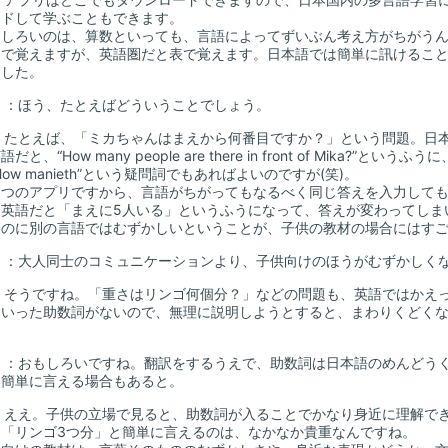
ードして学ぶこともできます。
しろいのは、算数といっても、言語によってずいぶん考え方がちがうん
ムで覚えますが、英語圏だと表で覚えます。日本語では簡単に訊けるこ
ました。
山
：ほう、たとえばどういうことでしょう。
：たとえば、「ミカちゃんはまえから何番目ですか？」という問題。日
だと、“How many people are there in front of Mika?
How manieth”という疑問詞でもあればよいのですが(笑)。
つのアプリですから、言語がちがってもなるべく同じ答えを入力しても
、英語だと「まえに5人いる」というふうになって、答えが変わってしま
るのに別の言語ではむずかしいということが、子供の教材の場合にはす
山
：大人同士のコミュニケーションより、子供向けのほうがむずかしく
：そうですね。「重さはリンゴ何個分？」などの問題も、英語ではかえ
といった助数詞がないので、無理に説明しようとすると、まわりくどく
山
：おもしろいですね。翻訳をするうえで、助数詞は日本語のめんどう
て簡単に言える場合もあると。
：ええ。子供の立場で見ると、助数詞が入ることでかなり身近に理解で
。「リンゴ3つ分」と簡単に言えるのは、なかなか貴重なんですね。