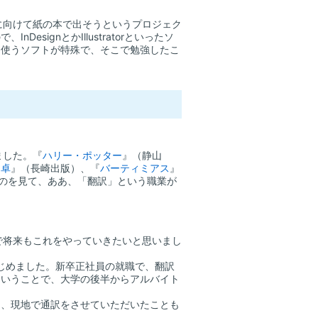
に向けて紙の本で出そうというプロジェク
signとかIllustratorといったソ
、使うソフトが特殊で、そこで勉強したこ
ました。『
ハリー・ポッター
』（静山
円卓
』（長崎出版）、『
バーティミアス
』
のを見て、ああ、「翻訳」という職業が
で将来もこれをやっていきたいと思いまし
じめました。新卒正社員の就職で、翻訳
ということで、大学の後半からアルバイト
、現地で通訳をさせていただいたことも