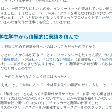
山
：そういう仕事を3年間やられたのですね。
：はい。一度アプリにしたものを、インターネットが普及していない国
りました。そうなると、ページのレイアウトを考えなければいけないので、InDe
を使います。もともと翻訳をするつもりで入ったプロジェクトでしたが
、いまの映像制作の仕事にも役立っていますね。
学在学中から積極的に実績を積んで
山
：翻訳に初めて興味を持ったのはいつごろだったのですか？
：小さいころから本が好きで、とくにファンタジーをたくさん読んでい
、『
指輪物語
』（評論社）、『
はてしない物語
』（岩波書店）、『
暁の
論社）……挙げるときりがありません。そこに翻訳者の名前が書いてある
んだなと思ったのです。
山
：そのころからなんとなく頭にはあったと。
：ええ。そして大学に入って、小林章夫先生の翻訳のゼミに入り、そこ
に1年行ったこともあって大学時代が長かったので、在学中から働きは
るというのはなかなかないじゃないですか。だから実績を積むしかない
て翻訳会社で働いていたのです。チェッカーと翻訳の仕事でした。
リスのパブリックスクールが主催するサマースクールのスタッフとして
ます。