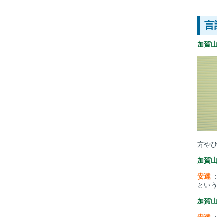
言
加賀
方や
加賀
安達
とい
加賀
安達