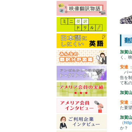
翻
加賀
く、
安達
パー
告を
て私
加賀
安達
た要
加賀
（
htt
か？