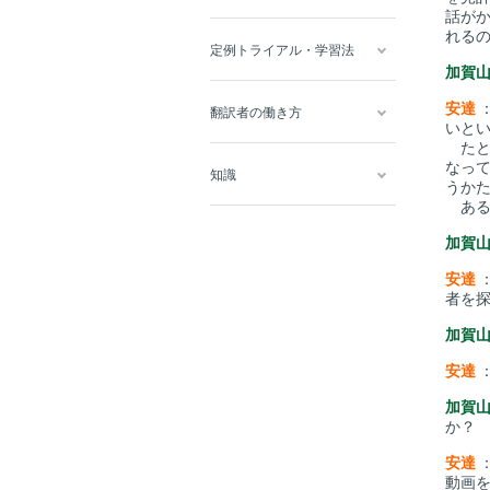
話が
れる
定例トライアル・学習法
加賀
安達
翻訳者の働き方
いと
たと
なっ
知識
うか
ある
加賀
安達
者を
加賀
安達
加賀
か？
安達
動画