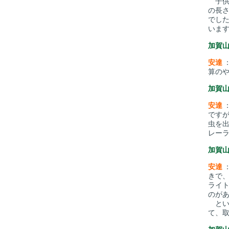
子供
の長
でし
いま
加賀
安達
算の
加賀
安達
です
虫を
レー
加賀
安達
きで
ライ
のが
とい
て、