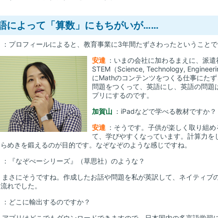
語によって「算数」にもちがいが……
山
：プロフィールによると、教育事業に3年間たずさわったということ
安達
：いまの会社に加わるまえに、派遣
STEM（Science, Technology, En
にMathのコンテンツをつくる仕事にた
問題をつくって、英語にし、英語の問題
プリにするのです。
加賀山
：iPadなどで学べる教材ですか？
安達
：そうです。子供が楽しく取り組め
て、学びやすくなっています。計算力を
ひらめきを鍛えるのが目的です。なぞなぞのような感じですね。
山
：『なぞぺーシリーズ』（草思社）のような？
：まさにそうですね。作成したお話や問題を私が英訳して、ネイティブ
う流れでした。
山
：どこに輸出するのですか？
：アプリはどこでもダウンロードできますので、日本国内の多言語学習