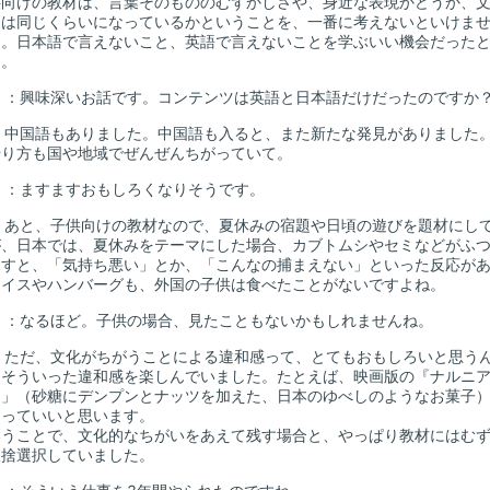
向けの教材は、言葉そのもののむずかしさや、身近な表現かどうか、
さは同じくらいになっているかということを、一番に考えないといけま
た。日本語で言えないこと、英語で言えないことを学ぶいい機会だった
す。
山
：興味深いお話です。コンテンツは英語と日本語だけだったのですか
：中国語もありました。中国語も入ると、また新たな発見がありました
やり方も国や地域でぜんぜんちがっていて。
山
：ますますおもしろくなりそうです。
：あと、子供向けの教材なので、夏休みの宿題や日頃の遊びを題材にし
が、日本では、夏休みをテーマにした場合、カブトムシやセミなどがふ
出すと、「気持ち悪い」とか、「こんなの捕まえない」といった反応が
ライスやハンバーグも、外国の子供は食べたことがないですよね。
山
：なるほど。子供の場合、見たこともないかもしれませんね。
：ただ、文化がちがうことによる違和感って、とてもおもしろいと思う
、そういった違和感を楽しんでいました。たとえば、映画版の『ナルニ
ト」（砂糖にデンプンとナッツを加えた、日本のゆべしのようなお菓子
あっていいと思います。
うことで、文化的なちがいをあえて残す場合と、やっぱり教材にはむず
取捨選択していました。