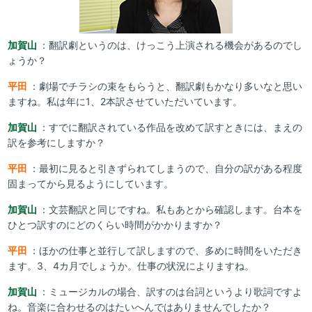
加賀山
：翻訳劇というのは、けっこう上演される機会があるのでし
ょうか？
平田
：劇場でチラシの束をもらうと、翻訳劇もかなり多いなと思い
ますね。私は年に1、2本訳させていただいています。
加賀山
：すでに翻訳されている作品を改めて訳すときには、まえの
訳を参考にしますか？
平田
：最初に見ると引きずられてしまうので、自分の訳がある程度
固まってから見るようにしています。
加賀山
：文芸翻訳と同じですね。私もあとから確認します。台本を
ひとつ訳すのにどのくらい時間がかかりますか？
平田
：ほかの仕事と並行して訳しますので、多めに時間をいただき
ます。3、4カ月でしょうか。仕事の状況によりますね。
加賀山
：ミュージカルの場合、訳すのは台詞というより歌詞ですよ
ね。音楽に合わせるのはたいへんではありませんでしたか？