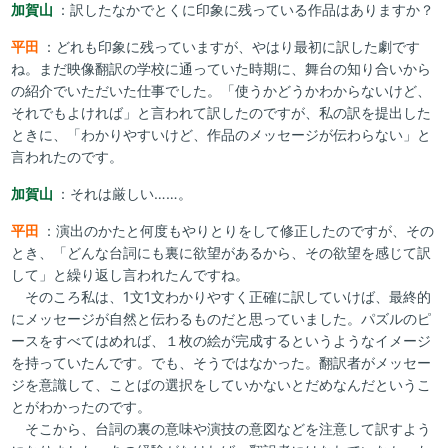
加賀山
：訳したなかでとくに印象に残っている作品はありますか？
平田
：どれも印象に残っていますが、やはり最初に訳した劇です
ね。まだ映像翻訳の学校に通っていた時期に、舞台の知り合いから
の紹介でいただいた仕事でした。「使うかどうかわからないけど、
それでもよければ」と言われて訳したのですが、私の訳を提出した
ときに、「わかりやすいけど、作品のメッセージが伝わらない」と
言われたのです。
加賀山
：それは厳しい……。
平田
：演出のかたと何度もやりとりをして修正したのですが、その
とき、「どんな台詞にも裏に欲望があるから、その欲望を感じて訳
して」と繰り返し言われたんですね。
そのころ私は、1文1文わかりやすく正確に訳していけば、最終的
にメッセージが自然と伝わるものだと思っていました。パズルのピ
ースをすべてはめれば、１枚の絵が完成するというようなイメージ
を持っていたんです。でも、そうではなかった。翻訳者がメッセー
ジを意識して、ことばの選択をしていかないとだめなんだというこ
とがわかったのです。
そこから、台詞の裏の意味や演技の意図などを注意して訳すよう