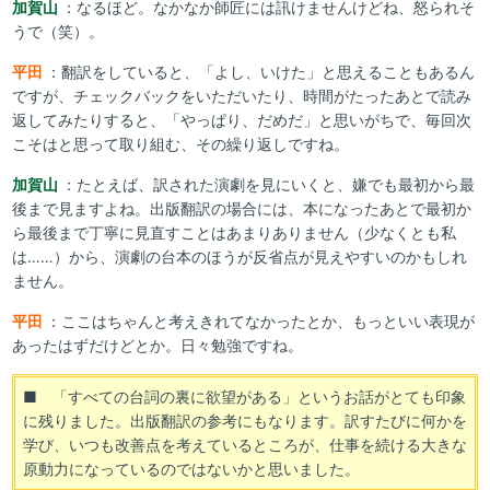
加賀山
：なるほど。なかなか師匠には訊けませんけどね、怒られそ
うで（笑）。
平田
：翻訳をしていると、「よし、いけた」と思えることもあるん
ですが、チェックバックをいただいたり、時間がたったあとで読み
返してみたりすると、「やっぱり、だめだ」と思いがちで、毎回次
こそはと思って取り組む、その繰り返しですね。
加賀山
：たとえば、訳された演劇を見にいくと、嫌でも最初から最
後まで見ますよね。出版翻訳の場合には、本になったあとで最初か
ら最後まで丁寧に見直すことはあまりありません（少なくとも私
は……）から、演劇の台本のほうが反省点が見えやすいのかもしれ
ません。
平田
：ここはちゃんと考えきれてなかったとか、もっといい表現が
あったはずだけどとか。日々勉強ですね。
■ 「すべての台詞の裏に欲望がある」というお話がとても印象
に残りました。出版翻訳の参考にもなります。訳すたびに何かを
学び、いつも改善点を考えているところが、仕事を続ける大きな
原動力になっているのではないかと思いました。