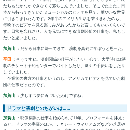
だちもなかなかできなくて落ちこんでいました。そこでたまたま日
本から持ってきていたミュージカルのビデオを見て、華やかな世界
に引きこまれたんです。2年半のアメリカ生活を乗りきれたのも、
毎晩そのビデオを見る楽しみがあったからと言ってもいいくらいで
す。日常を忘れさせ、人を元気にできる演劇関係の仕事を、私もし
たいと思いました。
加賀山
：だから日本に帰ってきて、演劇を真剣に学ぼうと思った。
平田
：そうですね。演劇関係の仕事がしたい一心で、大学時代は演
劇のチケット予約センターでバイトしたり、劇団の手伝いをしたり
していました。
卒業後の裏方の仕事というのも、アメリカでビデオを見ていた劇
団の仕事だったのです。
加賀山
：少しずつ夢に近づいたわけですね。
ドラマと演劇とのちがいは……
加賀山
：映像翻訳の仕事を始められて11年。プロフィールを拝見す
ると、ドラマの字幕のほか、テネシー・ウィリアムズなどの芝居や