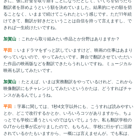
きに、仮に貯金を取り崩すことになったとして、いくらを切ったら
翻訳者を辞めようという額を決めていました。結果的にその額を切
ることなく、いままで続けてこられたという感じです。ただ11年続
けてきて、翻訳が好きだということは自信を持って言えますし、で
きれば一生続けたいですね。
加賀山
：これから取り組みたい作品とか分野はありますか？
平田
：いまドラマをずっと訳していますけど、映画の仕事はあまり
やっていないので、やってみたいです。舞台で翻訳させていただい
た作品の映画版などを翻訳できたらうれしいですね。ミュージカル
映画も訳してみたいです。
加賀山
：たとえば、いまは実務翻訳をやっているけれど、これから
映像翻訳にもチャレンジしてみたいというかたは、どうすればチャ
ンスがあるんでしょうね。
平田
：字幕に関しては、1秒4文字以外にも、こうすれば読みやすい
とか、どこで改行するかとか、いろいろコツがありますから、ちょ
っとでも学校に通うといいのではないでしょうか。私も翻訳学校の
OJTから仕事が広がりましたので。もちろん、学校に行かずに活躍
されているかたもいますから、一概には言えませんが。でも私は、