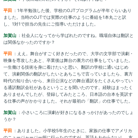
平田
：1年半勉強した後、学校のOJTプログラムが半年ぐらいあり
ました。当時のOJTでは実際の仕事のように番組を1本丸ごと訳
し、1対1で担当の先生にご指導いただけました。
加賀山
：社会人になってから学ばれたのですね。職場自体は翻訳と
は関係なかったのですか？
平田
：ええ。舞台がすごく好きだったので、大学の文学部で演劇・
映像を専攻したあと、卒業後は舞台の裏方の仕事をしていました。
一生働ける技術を身に着けたいと思い、翻訳の学校に通いはじめ
て、演劇関係の翻訳がしたいとあちこちで言っていましたら、裏方
時代の知り合いから、来日公演などの舞台通訳をたくさんやってい
る通訳翻訳会社があるということを聞いたのです。経験はまったく
ありませんでしたが、登録してみたところ、日本語の台本を英訳す
る仕事の声がかかりました。それが最初の「翻訳」の仕事でした。
加賀山
：小さいころに演劇が好きになるきっかけがあったのでしょ
うか？
平田
：ありました。小学校5年生のときに、家族の仕事でアメリカ
のニュージャージー州に行ったのですが、英語もわからないし、友