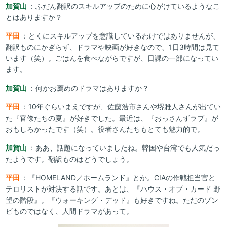
加賀山
：ふだん翻訳のスキルアップのために心がけているようなこ
とはありますか？
平田
：とくにスキルアップを意識しているわけではありませんが、
翻訳ものにかぎらず、ドラマや映画が好きなので、1日3時間は見て
います（笑）。ごはんを食べながらですが、日課の一部になってい
ます。
加賀山
：何かお薦めのドラマはありますか？
平田
：10年ぐらいまえですが、佐藤浩市さんや堺雅人さんが出てい
た『官僚たちの夏』が好きでした。最近は、『おっさんずラブ』が
おもしろかったです（笑）。役者さんたちもとても魅力的で。
加賀山
：ああ、話題になっていましたね。韓国や台湾でも人気だっ
たようです。翻訳ものはどうでしょう。
平田
：『HOMELAND／ホームランド』とか。CIAの作戦担当官と
テロリストが対決する話です。あとは、『ハウス・オブ・カード 野
望の階段』。『ウォーキング・デッド』も好きですね。ただのゾン
ビものではなく、人間ドラマがあって。