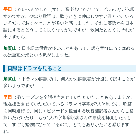
平田
：たいへんでした（笑）。音楽もいただいて、合わせながら訳
すのですが、やはり歌詞は、歌うときに伸ばしやすい音とか、いろ
いろ知っておくべきことが多いと感じました。それに英語から日本
語にするとどうしても長くなりがちですが、歌詞だととくにそれが
出ますから。
加賀山
：日本語は母音が多いこともあって、訳を音符に当てはめる
のは至難の業という気がしますね。
日課はドラマを見ること
加賀山
：ドラマの翻訳では、何人かの翻訳者が分担して訳すことが
多いようですが……。
平田
：数シーズンを全話担当させていただいたこともありますが、
現在担当させていただいているドラマは字幕が2人体制です。吹替
も同時進行で、同じエピソードを担当する吹替翻訳者さんからご指
摘いただいたり、もう1人の字幕翻訳者さんの原稿を拝見したりし
て、すごく勉強になっているので、とてもありがたいと感じます
ね。