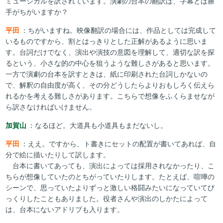
ミュージカルを訳されています。演劇の台本の翻訳は、字幕とは勝
手がちがいますか？
平田
：ちがいますね。映像翻訳の場合には、作品としては完成して
いるものですから、割とはっきりとした正解があるように思いま
す。台詞だけでなく、演出や演技の意図を理解して、適切な訳を探
るという、小さな的の中心を狙うような難しさがあると思います。
一方で演劇の台本を訳すときは、紙に印刷された台詞しかないの
で、解釈の自由度が高く、その分どうしたらよりおもしろく伝えら
れるかを考える難しさがあります。こちらで想像をふくらませなが
ら訳さなければいけません。
加賀山
：なるほど。大道具も小道具もまだないし。
平田
：ええ。ですから、ト書きにセットの配置が書いてあれば、自
分で絵に描いたりして訳します。
台本に書いてあっても、演出によっては採用されなかったり、こ
ちらが想像していたのとちがっていたりします。たとえば、喧嘩の
シーンで、思っていたよりずっと激しい格闘みたいになっていてび
っくりしたこともありました。役者さんや演出のしかたによって
は、台本にないアドリブも入ります。