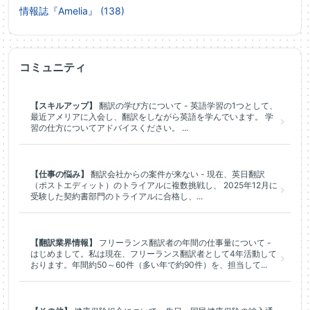
情報誌『Amelia』 (138)
コミュニティ
【スキルアップ】
翻訳の学び方について - 英語学習の1つとして、
最近アメリアに入会し、翻訳をしながら英語を学んでいます。 学
習の仕方についてアドバイスください。 ...
【仕事の悩み】
翻訳会社からの案件が来ない - 現在、英日翻訳
（ポストエディット）のトライアルに複数挑戦し、 2025年12月に
受験した契約書部門のトライアルに合格し、...
【翻訳業界情報】
フリーランス翻訳者の年間の仕事量について -
はじめまして。私は現在、フリーランス翻訳者として4年活動して
おります。年間約50～60件（多い年で約90件）を、担当して...