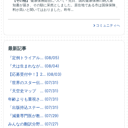
【その他】
健康保険組合について - 先日、国民健康保険の納入通
知書が届き、その額に呆然としました。居住地である市は国保保険
料が高いと聞いてはおりました。昨年...
コミュニティへ
最新記事
『定例トライアル... (08/05)
『犬は生まれなが... (08/04)
【応募受付中！】2... (08/03)
『世界のスター伝... (07/31)
『天空史マップ ... (07/31)
年齢よりも重視さ... (07/31)
「出版持込ステー... (07/31)
『減量専門医が教... (07/29)
みんなの翻訳分野... (07/27)