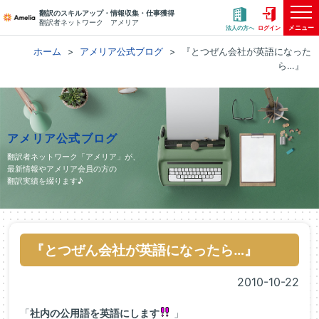
翻訳のスキルアップ・情報収集・仕事獲得
翻訳者ネットワーク アメリア
メニュー
法人の方へ
ログイン
ホーム
アメリア公式ブログ
『とつぜん会社が英語になった
ら…』
アメリア公式ブログ
翻訳者ネットワーク「アメリア」が、
最新情報やアメリア会員の方の
翻訳実績を綴ります♪
『とつぜん会社が英語になったら…』
2010-10-22
「
社内の公用語を英語にします
」