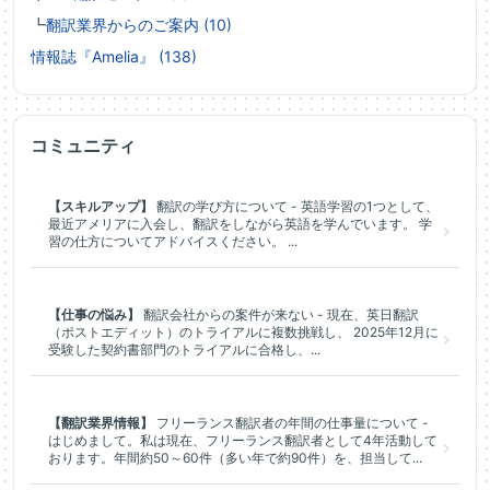
┗
翻訳業界からのご案内 (10)
情報誌『Amelia』 (138)
コミュニティ
【スキルアップ】
翻訳の学び方について - 英語学習の1つとして、
最近アメリアに入会し、翻訳をしながら英語を学んでいます。 学
習の仕方についてアドバイスください。 ...
【仕事の悩み】
翻訳会社からの案件が来ない - 現在、英日翻訳
（ポストエディット）のトライアルに複数挑戦し、 2025年12月に
受験した契約書部門のトライアルに合格し、...
【翻訳業界情報】
フリーランス翻訳者の年間の仕事量について -
はじめまして。私は現在、フリーランス翻訳者として4年活動して
おります。年間約50～60件（多い年で約90件）を、担当して...