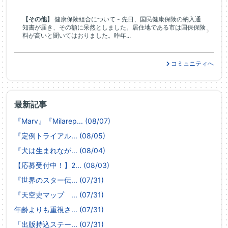
【その他】
健康保険組合について - 先日、国民健康保険の納入通
知書が届き、その額に呆然としました。居住地である市は国保保険
料が高いと聞いてはおりました。昨年...
コミュニティへ
最新記事
『Marv』『Milarep... (08/07)
『定例トライアル... (08/05)
『犬は生まれなが... (08/04)
【応募受付中！】2... (08/03)
『世界のスター伝... (07/31)
『天空史マップ ... (07/31)
年齢よりも重視さ... (07/31)
「出版持込ステー... (07/31)