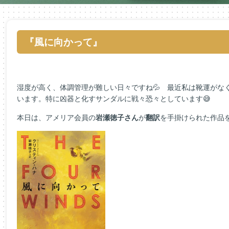
『風に向かって』
湿度が高く、体調管理が難しい日々ですね💦 最近私は靴運がな
います。特に凶器と化すサンダルに戦々恐々としています😅
本日は、アメリア会員の
岩瀬徳子さん
が
翻訳
を手掛けられた作品