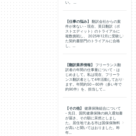
い。 ...
【仕事の悩み】
翻訳会社からの案
件が来ない - 現在、英日翻訳（ポ
ストエディット）のトライアルに
複数挑戦し、 2025年12月に受験し
た契約書部門のトライアルに合格
し、...
【翻訳業界情報】
フリーランス翻
訳者の年間の仕事量について - は
じめまして。私は現在、フリーラ
ンス翻訳者として4年活動しており
ます。年間約50～60件（多い年で
約90件）を、担当して...
【その他】
健康保険組合について
- 先日、国民健康保険の納入通知書
が届き、その額に呆然としまし
た。居住地である市は国保保険料
が高いと聞いてはおりました。昨
年...