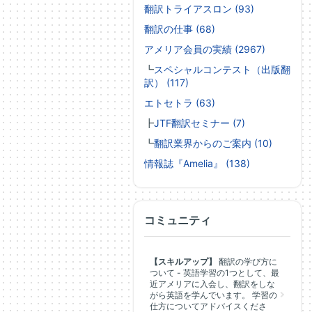
翻訳トライアスロン (93)
翻訳の仕事 (68)
アメリア会員の実績 (2967)
┗
スペシャルコンテスト（出版翻
訳） (117)
エトセトラ (63)
┣
JTF翻訳セミナー (7)
┗
翻訳業界からのご案内 (10)
情報誌『Amelia』 (138)
コミュニティ
【スキルアップ】
翻訳の学び方に
ついて - 英語学習の1つとして、最
近アメリアに入会し、翻訳をしな
がら英語を学んでいます。 学習の
仕方についてアドバイスくださ