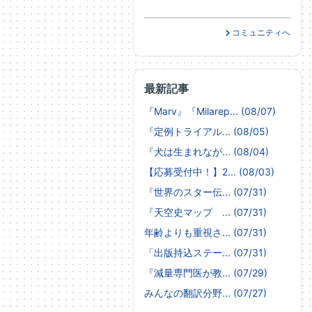
コミュニティへ
最新記事
『Marv』『Milarep... (08/07)
『定例トライアル... (08/05)
『犬は生まれなが... (08/04)
【応募受付中！】2... (08/03)
『世界のスター伝... (07/31)
『天空史マップ ... (07/31)
年齢よりも重視さ... (07/31)
「出版持込ステー... (07/31)
『減量専門医が教... (07/29)
みんなの翻訳分野... (07/27)