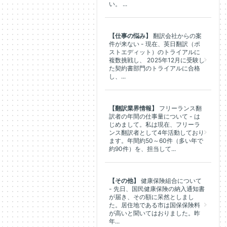
い。 ...
【仕事の悩み】
翻訳会社からの案
件が来ない - 現在、英日翻訳（ポ
ストエディット）のトライアルに
複数挑戦し、 2025年12月に受験し
た契約書部門のトライアルに合格
し、...
【翻訳業界情報】
フリーランス翻
訳者の年間の仕事量について - は
じめまして。私は現在、フリーラ
ンス翻訳者として4年活動しており
ます。年間約50～60件（多い年で
約90件）を、担当して...
【その他】
健康保険組合について
- 先日、国民健康保険の納入通知書
が届き、その額に呆然としまし
た。居住地である市は国保保険料
が高いと聞いてはおりました。昨
年...