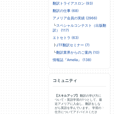
翻訳トライアスロン (93)
翻訳の仕事 (68)
アメリア会員の実績 (2966)
┗
スペシャルコンテスト（出版翻
訳） (117)
エトセトラ (63)
┣
JTF翻訳セミナー (7)
┗
翻訳業界からのご案内 (10)
情報誌『Amelia』 (138)
コミュニティ
【スキルアップ】
翻訳の学び方に
ついて - 英語学習の1つとして、最
近アメリアに入会し、翻訳をしな
がら英語を学んでいます。 学習の
仕方についてアドバイスくださ