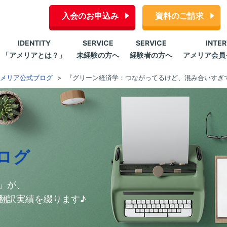
入会のお申込み
資料のご請求
IDENTITY
SERVICE
SERVICE
INTE
「アメリアとは？」
未経験の方へ
経験者の方へ
アメリア会員
メリア公式ブログ
『グリーン経済学：つながってるけど、混み合いすぎ
ログ
」が、
翻訳実績を綴ります♪