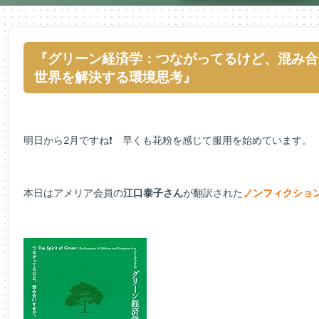
『グリーン経済学：つながってるけど、混み合
世界を解決する環境思考』
明日から2月ですね❗ 早くも花粉を感じて服用を始めています。
本日はアメリア会員の
江口泰子さん
が翻訳された
ノンフィクショ