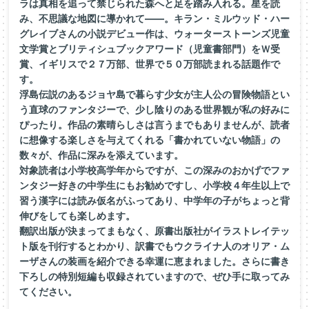
ラは真相を追って禁じられた森へと足を踏み入れる。星を読
み、不思議な地図に導かれて——。キラン・ミルウッド・ハー
グレイブさんの小説デビュー作は、ウォーターストーンズ児童
文学賞とブリティシュブックアワード（児童書部門）をＷ受
賞、イギリスで２７万部、世界で５０万部読まれる話題作で
す。
浮島伝説のあるジョヤ島で暮らす少女が主人公の冒険物語とい
う直球のファンタジーで、少し陰りのある世界観が私の好みに
ぴったり。作品の素晴らしさは言うまでもありませんが、読者
に想像する楽しさを与えてくれる「書かれていない物語」の
数々が、作品に深みを添えています。
対象読者は小学校高学年からですが、この深みのおかげでファ
ンタジー好きの中学生にもお勧めですし、小学校４年生以上で
習う漢字には読み仮名がふってあり、中学年の子がちょっと背
伸びをしても楽しめます。
翻訳出版が決まってまもなく、原書出版社がイラストレイテッ
ト版を刊行するとわかり、訳書でもウクライナ人のオリア・ム
ーザさんの装画を紹介できる幸運に恵まれました。さらに書き
下ろしの特別短編も収録されていますので、ぜひ手に取ってみ
てください。