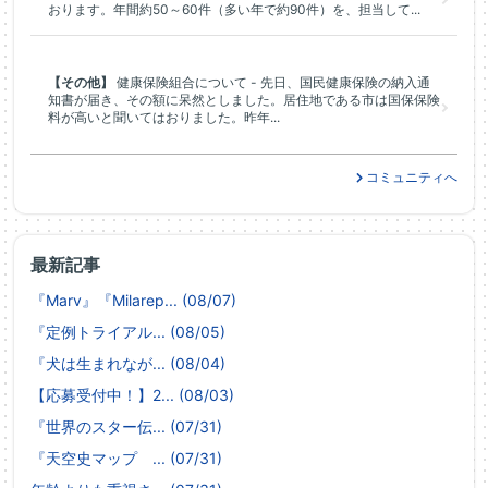
おります。年間約50～60件（多い年で約90件）を、担当して...
【その他】
健康保険組合について - 先日、国民健康保険の納入通
知書が届き、その額に呆然としました。居住地である市は国保保険
料が高いと聞いてはおりました。昨年...
コミュニティへ
最新記事
『Marv』『Milarep... (08/07)
『定例トライアル... (08/05)
『犬は生まれなが... (08/04)
【応募受付中！】2... (08/03)
『世界のスター伝... (07/31)
『天空史マップ ... (07/31)