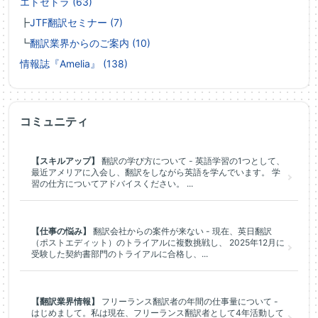
エトセトラ (63)
┣
JTF翻訳セミナー (7)
┗
翻訳業界からのご案内 (10)
情報誌『Amelia』 (138)
コミュニティ
【スキルアップ】
翻訳の学び方について - 英語学習の1つとして、
最近アメリアに入会し、翻訳をしながら英語を学んでいます。 学
習の仕方についてアドバイスください。 ...
【仕事の悩み】
翻訳会社からの案件が来ない - 現在、英日翻訳
（ポストエディット）のトライアルに複数挑戦し、 2025年12月に
受験した契約書部門のトライアルに合格し、...
【翻訳業界情報】
フリーランス翻訳者の年間の仕事量について -
はじめまして。私は現在、フリーランス翻訳者として4年活動して