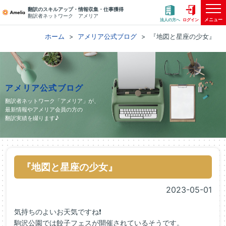
翻訳のスキルアップ・情報収集・仕事獲得
翻訳者ネットワーク アメリア
メニュー
法人の方へ
ログイン
ホーム
アメリア公式ブログ
『地図と星座の少女』
アメリア公式ブログ
翻訳者ネットワーク「アメリア」が、
最新情報やアメリア会員の方の
翻訳実績を綴ります♪
『地図と星座の少女』
2023-05-01
気持ちのよいお天気ですね❗
駒沢公園では餃子フェスが開催されているそうです。