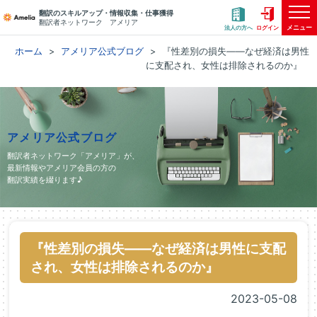
翻訳のスキルアップ・情報収集・仕事獲得
翻訳者ネットワーク アメリア
メニュー
法人の方へ
ログイン
ホーム
アメリア公式ブログ
『性差別の損失――なぜ経済は男性
に支配され、女性は排除されるのか』
アメリア公式ブログ
翻訳者ネットワーク「アメリア」が、
最新情報やアメリア会員の方の
翻訳実績を綴ります♪
『性差別の損失――なぜ経済は男性に支配
され、女性は排除されるのか』
2023-05-08