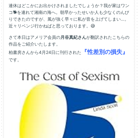
連休はどこかにお出かけされましたでしょうか？我が家はワン
コ🐕を連れて湘南の海へ。朝早かったせいか人も少なくのんび
りできたのですが、風が強く早々に私が音を上げてしまい…。
近々リベンジ行かねばと思っております。😅
さて本日はアメリア会員の
月谷真紀さん
が翻訳されたこちらの
作品をご紹介いたします。
『性差別の損失』
柏書房さんから4月24日に刊行された
です。