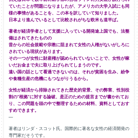
ていたことが問題になりましたが、アメリカの大学入試にも同
様の事情があることを、この本を訳していて知りました。
日本より進んでいるとして比較されがちな欧米も道半ば。
著者が経済学者として支援に入っている開発途上国でも、法整
備はされてきたものの
昔からの社会規範や宗教に阻まれて女性の人権がないがしろに
されている現状があります。
その一つが女性に財産権が認められていないことで、女性が稼
いだお金まで夫に取り上げられてしまうのです。
遠い国の話として看過できないのは、それが貧困を生み、紛争
や食糧生産の危機にもつながりうるから。
女性が経済から排除されてきた歴史的背景、その弊害、性別役
割の”根拠”に対する論破、是正のための提言までが書かれてお
り、この問題を頭の中で整理するための材料、資料としておす
すめできます。
—
著者はリンダ・スコット氏。国際的に著名な女性の経済開発の
専門家だそうです。