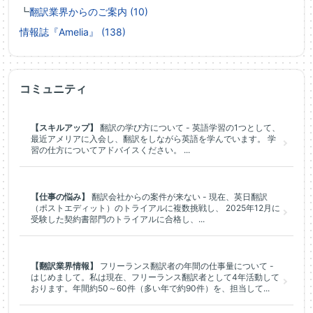
┗
翻訳業界からのご案内 (10)
情報誌『Amelia』 (138)
コミュニティ
【スキルアップ】
翻訳の学び方について - 英語学習の1つとして、
最近アメリアに入会し、翻訳をしながら英語を学んでいます。 学
習の仕方についてアドバイスください。 ...
【仕事の悩み】
翻訳会社からの案件が来ない - 現在、英日翻訳
（ポストエディット）のトライアルに複数挑戦し、 2025年12月に
受験した契約書部門のトライアルに合格し、...
【翻訳業界情報】
フリーランス翻訳者の年間の仕事量について -
はじめまして。私は現在、フリーランス翻訳者として4年活動して
おります。年間約50～60件（多い年で約90件）を、担当して...