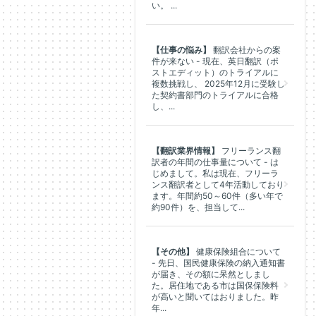
い。 ...
【仕事の悩み】
翻訳会社からの案
件が来ない - 現在、英日翻訳（ポ
ストエディット）のトライアルに
複数挑戦し、 2025年12月に受験し
た契約書部門のトライアルに合格
し、...
【翻訳業界情報】
フリーランス翻
訳者の年間の仕事量について - は
じめまして。私は現在、フリーラ
ンス翻訳者として4年活動しており
ます。年間約50～60件（多い年で
約90件）を、担当して...
【その他】
健康保険組合について
- 先日、国民健康保険の納入通知書
が届き、その額に呆然としまし
た。居住地である市は国保保険料
が高いと聞いてはおりました。昨
年...