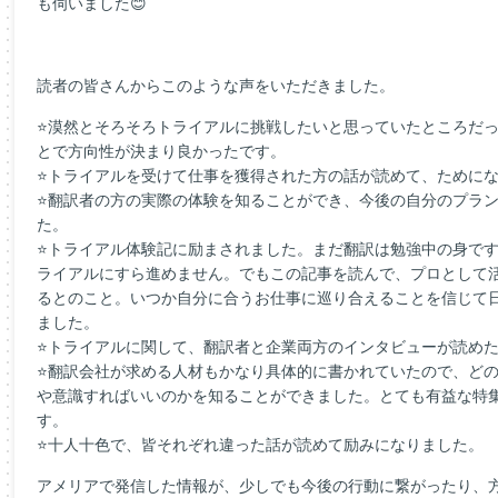
も伺いました😊
読者の皆さんからこのような声をいただきました。
⭐漠然とそろそろトライアルに挑戦したいと思っていたところだ
とで方向性が決まり良かったです。
⭐トライアルを受けて仕事を獲得された方の話が読めて、ために
⭐翻訳者の方の実際の体験を知ることができ、今後の自分のプラ
た。
⭐トライアル体験記に励まされました。まだ翻訳は勉強中の身です
ライアルにすら進めません。でもこの記事を読んで、プロとして
るとのこと。いつか自分に合うお仕事に巡り合えることを信じて
ました。
⭐トライアルに関して、翻訳者と企業両方のインタビューが読め
⭐翻訳会社が求める人材もかなり具体的に書かれていたので、ど
や意識すればいいのかを知ることができました。とても有益な特
す。
⭐十人十色で、皆それぞれ違った話が読めて励みになりました。
アメリアで発信した情報が、少しでも今後の行動に繋がったり、