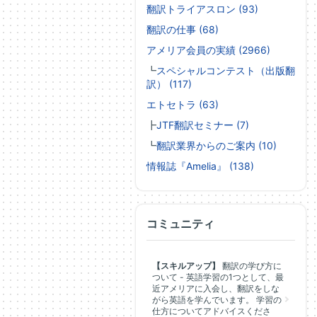
翻訳トライアスロン (93)
翻訳の仕事 (68)
アメリア会員の実績 (2966)
┗
スペシャルコンテスト（出版翻
訳） (117)
エトセトラ (63)
┣
JTF翻訳セミナー (7)
┗
翻訳業界からのご案内 (10)
情報誌『Amelia』 (138)
コミュニティ
【スキルアップ】
翻訳の学び方に
ついて - 英語学習の1つとして、最
近アメリアに入会し、翻訳をしな
がら英語を学んでいます。 学習の
仕方についてアドバイスくださ