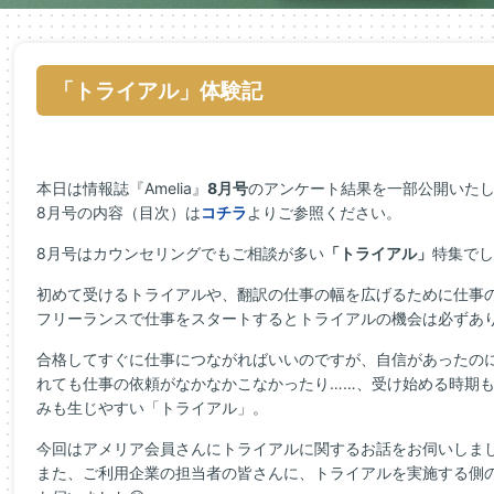
「トライアル」体験記
本日は情報誌『Amelia』
8月号
のアンケート結果を一部公開いた
8月号の内容（目次）は
コチラ
よりご参照ください。
8月号はカウンセリングでもご相談が多い
「トライアル」
特集でし
初めて受けるトライアルや、翻訳の仕事の幅を広げるために仕事
フリーランスで仕事をスタートするとトライアルの機会は必ずあ
合格してすぐに仕事につながればいいのですが、自信があったの
れても仕事の依頼がなかなかこなかったり……、受け始める時期
みも生じやすい「トライアル」。
今回はアメリア会員さんにトライアルに関するお話をお伺いしま
また、ご利用企業の担当者の皆さんに、トライアルを実施する側