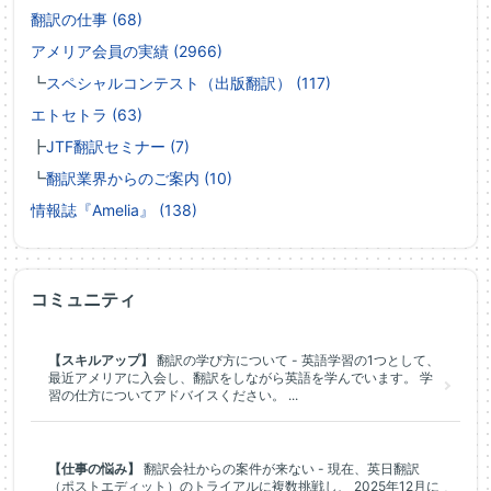
翻訳の仕事 (68)
アメリア会員の実績 (2966)
┗
スペシャルコンテスト（出版翻訳） (117)
エトセトラ (63)
┣
JTF翻訳セミナー (7)
┗
翻訳業界からのご案内 (10)
情報誌『Amelia』 (138)
コミュニティ
【スキルアップ】
翻訳の学び方について - 英語学習の1つとして、
最近アメリアに入会し、翻訳をしながら英語を学んでいます。 学
習の仕方についてアドバイスください。 ...
【仕事の悩み】
翻訳会社からの案件が来ない - 現在、英日翻訳
（ポストエディット）のトライアルに複数挑戦し、 2025年12月に