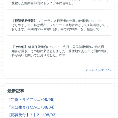
受験した契約書部門のトライアルに合格し、...
【翻訳業界情報】
フリーランス翻訳者の年間の仕事量について -
はじめまして。私は現在、フリーランス翻訳者として4年活動して
おります。年間約50～60件（多い年で約90件）を、担当して...
【その他】
健康保険組合について - 先日、国民健康保険の納入通
知書が届き、その額に呆然としました。居住地である市は国保保険
料が高いと聞いてはおりました。昨年...
コミュニティへ
最新記事
『定例トライアル... (08/05)
『犬は生まれなが... (08/04)
【応募受付中！】2... (08/03)