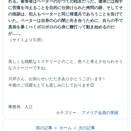
れる。被害者はペーターのかつての戦友だった。遺体には相手
に苦痛を与えることを目的に仕掛けられた拷問の跡、そしてそ
の痕跡は、犯人もペーターと同じ帰還兵であろうことを告げて
いた。ペーターは自身の心の闇と向き合うために、自らの手で
真相を暴くべくボロボロの心身に鞭打って動き始めるのだ
が……。
（サイトより引用）
美しくも残酷なミステリーとのこと、色々と考えさせられそう
なストーリーですね。
川岸さん、お知らせいただきありがとうございます✨
今後のご活躍もとても楽しみにしております😊
事務局 入江
カテゴリー：
アメリア会員の実績
前の記事
«
ホーム
»
次の記事