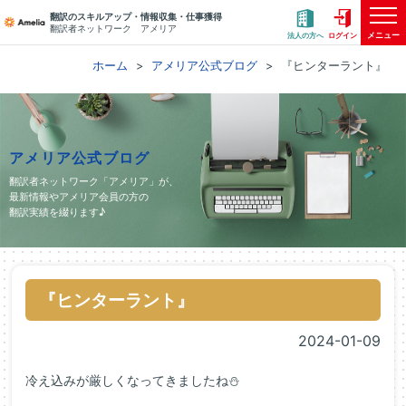
翻訳のスキルアップ・情報収集・仕事獲得
翻訳者ネットワーク アメリア
メニュー
法人の方へ
ログイン
ホーム
アメリア公式ブログ
『ヒンターラント』
アメリア公式ブログ
翻訳者ネットワーク「アメリア」が、
最新情報やアメリア会員の方の
翻訳実績を綴ります♪
『ヒンターラント』
2024-01-09
冷え込みが厳しくなってきましたね⛄