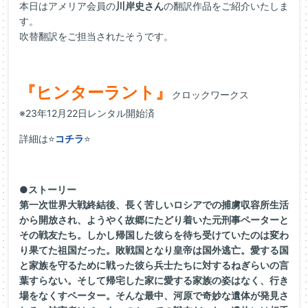
本日はアメリア会員の
川岸史さん
の翻訳作品をご紹介いたしま
す。
吹替翻訳をご担当されたそうです。
『ヒンターラント』
クロックワークス
※23年12月22日レンタル開始済
詳細は⭐
コチラ
⭐
●ストーリー
第一次世界大戦終結後、長く苦しいロシアでの捕虜収容所生活
から開放され、ようやく故郷にたどり着いた元刑事ペーターと
その戦友たち。しかし帰国した彼らを待ち受けていたのは変わ
り果てた祖国だった。敗戦国となり皇帝は国外逃亡。愛する国
と家族を守るために戦った彼ら兵士たちに対するねぎらいの言
葉すらない。そして帰宅した家に愛する家族の姿はなく、行き
場をなくすペーター。そんな最中、河原で奇妙な遺体が発見さ