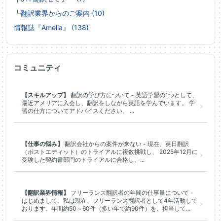
┗
翻訳業界からのご案内 (10)
情報誌『Amelia』 (138)
コミュニティ
【スキルアップ】
翻訳の学び方について - 英語学習の1つとして、
最近アメリアに入会し、翻訳をしながら英語を学んでいます。 学
習の仕方についてアドバイスください。 ...
【仕事の悩み】
翻訳会社からの案件が来ない - 現在、英日翻訳
（ポストエディット）のトライアルに複数挑戦し、 2025年12月に
受験した契約書部門のトライアルに合格し、...
【翻訳業界情報】
フリーランス翻訳者の年間の仕事量について -
はじめまして。私は現在、フリーランス翻訳者として4年活動して
おります。年間約50～60件（多い年で約90件）を、担当して...