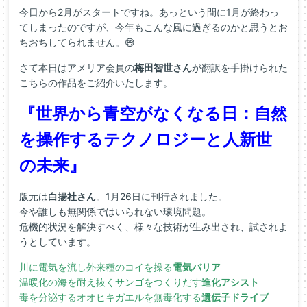
今日から2月がスタートですね。あっという間に1月が終わっ
てしまったのですが、今年もこんな風に過ぎるのかと思うとお
ちおちしてられません。😅
さて本日はアメリア会員の
梅田智世さん
が翻訳を手掛けられた
こちらの作品をご紹介いたします。
『世界から青空がなくなる日：自然
を操作するテクノロジーと人新世
の未来』
版元は
白揚社さん
。1月26日に刊行されました。
今や誰しも無関係ではいられない環境問題。
危機的状況を解決すべく、様々な技術が生み出され、試されよ
うとしています。
川に電気を流し外来種のコイを操る
電気バリア
温暖化の海を耐え抜くサンゴをつくりだす
進化アシスト
毒を分泌するオオヒキガエルを無毒化する
遺伝子ドライブ