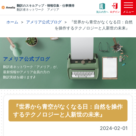
翻訳のスキルアップ・情報収集・仕事獲得
翻訳者ネットワーク アメリア
メニュー
法人の方へ
ログイン
ホーム
アメリア公式ブログ
『世界から青空がなくなる日：自然
を操作するテクノロジーと人新世の未来』
アメリア公式ブログ
翻訳者ネットワーク「アメリア」が、
最新情報やアメリア会員の方の
翻訳実績を綴ります♪
『世界から青空がなくなる日：自然を操作
するテクノロジーと人新世の未来』
2024-02-01