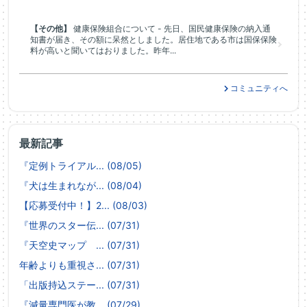
【その他】
健康保険組合について - 先日、国民健康保険の納入通
知書が届き、その額に呆然としました。居住地である市は国保保険
料が高いと聞いてはおりました。昨年...
コミュニティへ
最新記事
『定例トライアル... (08/05)
『犬は生まれなが... (08/04)
【応募受付中！】2... (08/03)
『世界のスター伝... (07/31)
『天空史マップ ... (07/31)
年齢よりも重視さ... (07/31)
「出版持込ステー... (07/31)
『減量専門医が教... (07/29)